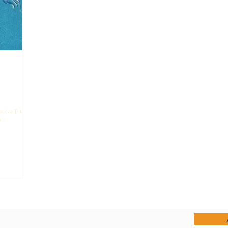
ilirim?
Bebeklik Dönemi
Çocuğumla İletişim Kurm
m?
Okuyucu Soruları ve Cevapları
Ergenlik Dönemi
ayı ve Dikkati
r