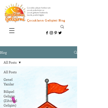
Çocukla çalışan herkes için
çocuk psikolojisi ve
çocuk gelişimi hakkında
teorik, pratik bilgiler
Çocukların Gelişimi Blog
Blog
All Posts
All Posts
Genel
Yazılar
Bilişsel
Gelişim
(Zihinsel
Gelişim)