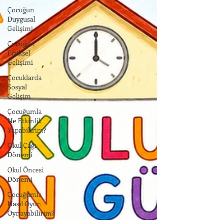
Çocuğun
Duygusal
Gelişimi
Çocuğun
Fiziksel
Gelişimi
Çocuklarda
Sosyal
Gelişim
Çocuğumla
Ne Etkinlik
Yapabilirim?
Okul Çağı
Dönemi
Okul Öncesi
Dönemi
Çocuğumla
Nasıl Oyun
Oynayabilirim?