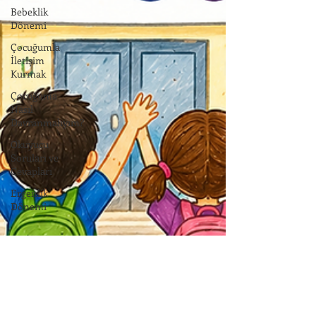
Bebeklik
Dönemi
Çocuğumla
İletişim
Kurmak
Çocuğuma
Nasıl
Davranmalıyım?
Okuyucu
Soruları ve
Cevapları
Ergenlik
Dönemi