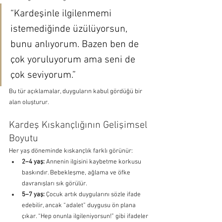
“Kardeşinle ilgilenmemi 
istemediğinde üzülüyorsun, 
bunu anlıyorum. Bazen ben de 
çok yoruluyorum ama seni de 
çok seviyorum.”
Bu tür açıklamalar, duyguların kabul gördüğü bir 
alan oluşturur.
Kardeş Kıskançlığının Gelişimsel 
Boyutu
Her yaş döneminde kıskançlık farklı görünür:
2–4 yaş:
 Annenin ilgisini kaybetme korkusu 
baskındır. Bebekleşme, ağlama ve öfke 
davranışları sık görülür.
5–7 yaş:
 Çocuk artık duygularını sözle ifade 
edebilir, ancak “adalet” duygusu ön plana 
çıkar. “Hep onunla ilgileniyorsun!” gibi ifadeler 