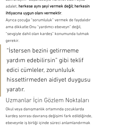
adalet, 
herkese aynı şeyi vermek değil; herkesin 
ihtiyacına uygun olanı vermektir
.
Ayrıca çocuğa “sorumluluk” vermek de faydalıdır 
ama dikkatle:Onu “yardımcı ebeveyn” değil, 
“sevgiyle dahil olan kardeş” konumunda tutmak 
gerekir.
“İstersen bezini getirmeme 
yardım edebilirsin” gibi teklif 
edici cümleler, zorunluluk 
hissettirmeden aidiyet duygusu 
yaratır.
Uzmanlar İçin Gözlem Noktaları
Okul veya danışmanlık ortamında çocuklarda 
kardeş sonrası davranış değişimi fark edildiğinde, 
ebeveynle iş birliği içinde süreci anlamlandırmak 
önemlidir.Kıskançlık temalı oyunlar, resimler, 
hikâye anlatımları (örneğin “yeni kardeşini 