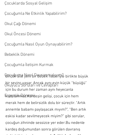
Çocuklarda Sosyal Gelişim
Çocuğumla Ne Etkinlik Yapabilirim?
Okul Çağı Dönemi
Okul Öncesi Dönemi
Çocuğumla Nasıl Oyun Oynayabilirim?
Bebeklik Dönemi
Çocuğumla İletişim Kurmak
Çocuğuma Nasıl Davranmalıyım?
Birçok aile yeni bir bebek haberiyle birlikte büyük 
bir sevinç yaşar. Ancak aynı evin küçük “büyüğü” 
Okuyucu Soruları ve Cevapları
için bu durum her zaman aynı heyecanla 
Ergenlik Dönemi
karşılanmaz.Kardeşin gelişi, çocuk için hem 
merak hem de belirsizlik dolu bir süreçtir. “Artık 
annemle babamı paylaşacak mıyım?”, “Ben artık 
eskisi kadar sevilmeyecek miyim?” gibi sorular, 
çocuğun zihninde sessizce yer eder.Bu nedenle 
kardeş doğumundan sonra görülen davranış 