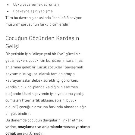
Uyku veya yemek sorunları
Ebeveyne aşırı yapışma
Tüm bu davranışlar aslında “beni hâlâ seviyor 
musun?” sorusunun farklı biçimleridir.
Çocuğun Gözünden Kardeşin 
Gelişi
Bir yetişkin için “aileye yeni bir üye” güzel bir 
gelişmeyken, çocuk için bu, düzenin sarsılması 
anlamına gelebilir.Küçük çocuklar “paylaşmak” 
kavramını duygusal olarak tam anlamıyla 
kavrayamazlar.Bebek sürekli ilgi görürken, 
kendisinin ikinci planda kaldığını hissetmesi 
olağandır.Üstelik çevrenin iyi niyetli ama yanlış 
cümleleri (“Sen artık ablasın/abisin, büyük 
oldun!”) çocuğun omzuna farkında olmadan ağır 
bir yük bindirir.
Bu dönemde çocuğun duygularını inkâr etmek 
yerine, 
onaylamak ve anlamlandırmasına yardımcı 
olmak
 gerekir.Örneğin: