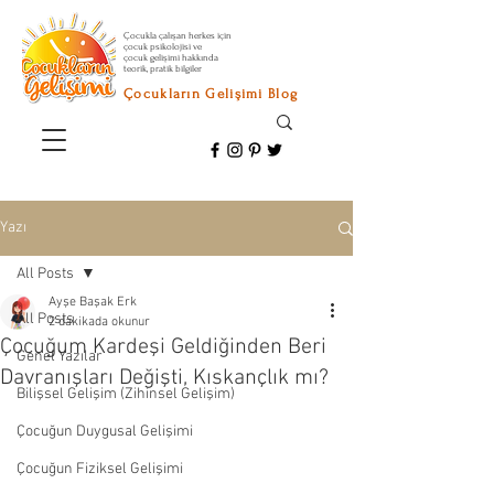
Çocukla çalışan herkes için
çocuk psikolojisi ve
çocuk gelişimi hakkında
teorik, pratik bilgiler
Çocukların Gelişimi Blog
Yazı
All Posts
Ayşe Başak Erk
All Posts
2 dakikada okunur
Çocuğum Kardeşi Geldiğinden Beri
Genel Yazılar
Davranışları Değişti, Kıskançlık mı?
Bilişsel Gelişim (Zihinsel Gelişim)
Çocuğun Duygusal Gelişimi
Çocuğun Fiziksel Gelişimi