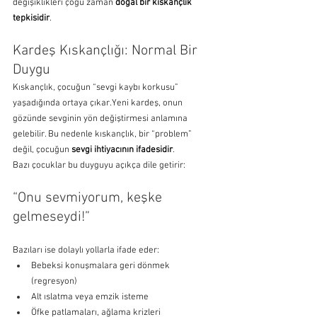
değişiklikleri çoğu zaman 
doğal bir kıskançlık 
tepkisidir
.
Kardeş Kıskançlığı: Normal Bir 
Duygu
Kıskançlık, çocuğun “sevgi kaybı korkusu” 
yaşadığında ortaya çıkar.Yeni kardeş, onun 
gözünde sevginin yön değiştirmesi anlamına 
gelebilir. Bu nedenle kıskançlık, bir “problem” 
değil, çocuğun 
sevgi ihtiyacının ifadesidir
.
Bazı çocuklar bu duyguyu açıkça dile getirir:
“Onu sevmiyorum, keşke 
gelmeseydi!”
Bazıları ise dolaylı yollarla ifade eder:
Bebeksi konuşmalara geri dönmek 
(regresyon)
Alt ıslatma veya emzik isteme
Öfke patlamaları, ağlama krizleri