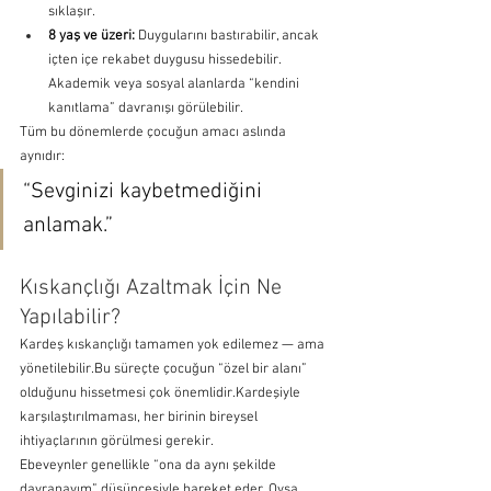
sıklaşır.
8 yaş ve üzeri:
 Duygularını bastırabilir, ancak 
içten içe rekabet duygusu hissedebilir. 
Akademik veya sosyal alanlarda “kendini 
kanıtlama” davranışı görülebilir.
Tüm bu dönemlerde çocuğun amacı aslında 
aynıdır:
“Sevginizi kaybetmediğini 
anlamak.”
Kıskançlığı Azaltmak İçin Ne 
Yapılabilir?
Kardeş kıskançlığı tamamen yok edilemez — ama 
yönetilebilir.Bu süreçte çocuğun “özel bir alanı” 
olduğunu hissetmesi çok önemlidir.Kardeşiyle 
karşılaştırılmaması, her birinin bireysel 
ihtiyaçlarının görülmesi gerekir.
Ebeveynler genellikle “ona da aynı şekilde 
davranayım” düşüncesiyle hareket eder. Oysa 