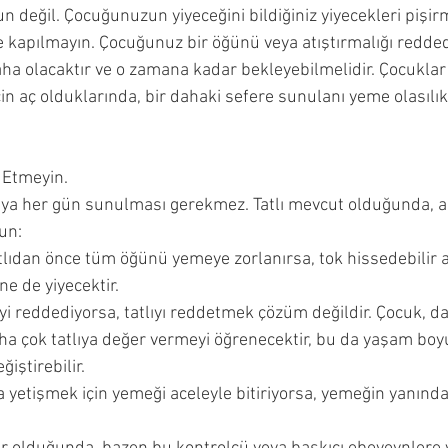
n değil. Çocuğunuzun yiyeceğini bildiğiniz yiyecekleri pişir
 kapılmayın. Çocuğunuz bir öğünü veya atıştırmalığı redded
daha olacaktır ve o zamana kadar bekleyebilmelidir. Çocukla
in aç olduklarında, bir dahaki sefere sunulanı yeme olasılık
f Etmeyin.
eya her gün sunulması gerekmez. Tatlı mevcut olduğunda, aşa
un:
atlıdan önce tüm öğünü yemeye zorlanırsa, tok hissedebilir
ine de yiyecektir.
 reddediyorsa, tatlıyı reddetmek çözüm değildir. Çocuk, da
ha çok tatlıya değer vermeyi öğrenecektir, bu da yaşam bo
ğiştirebilir.
 yetişmek için yemeği aceleyle bitiriyorsa, yemeğin yanında 