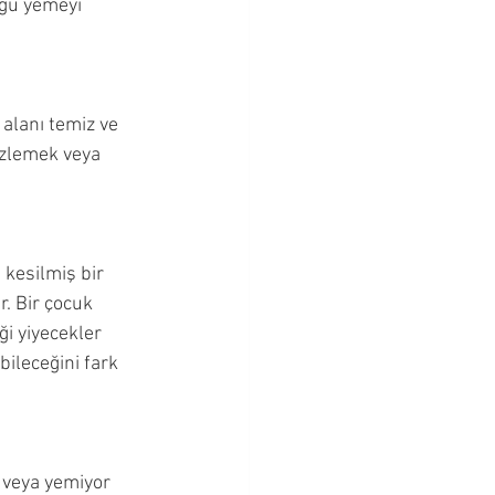
ğu yemeyi 
alanı temiz ve 
 izlemek veya 
kesilmiş bir 
. Bir çocuk 
i yiyecekler 
bileceğini fark 
 veya yemiyor 