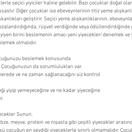
erle seçici yiyiciler haline gelebilir. Bazı çocuklar doğal ola
ncesi Dönemi
Çocuğumla Nasıl Oyun Oynayabilirim?
astır. Diğer çocuklar ise ebeveynlerinin titiz yeme alışkanl
kanlıkları geliştirir. Seçici yeme alışkanlıklarının, ebeveynl
zalandırdığında, rüşvet verdiğinde veya ödüllendirdiğinde g
Çocuğuma Nasıl Davranmalıyım?
Okuyucu Soruları ve 
 yiyen birini beslemenin amacı yeni yiyecekleri denemek ve y
lemek olmalıdır.
çocuğunuzu beslemek konusunda 
. Çocuğunuzun da sorumlulukları var.
nerede ve ne zaman sağlanacağını siz kontrol 
ği yiyip yemeyeceğine ve ne kadar yiyeceğine 
r.
yecekler Sunun.
e, meyve, protein ve nişasta gibi çeşitli yiyecekler arasın
ü çocuğun en sevdiği yiyeceklerle sınırlı olmamalıdır. Çocuk