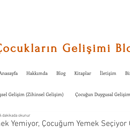
Çocukların Gelişimi Bl
Anasayfa
Hakkımda
Blog
Kitaplar
İletişim
Bi
işsel Gelişim (Zihinsel Gelişim)
Çocuğun Duygusal Gelişim
4 dakikada okunur
Çocuklarda Sosyal Gelişim
Çocuğumla Ne Etkinlik Yapabi
k Yemiyor, Çocuğum Yemek Seçiyor Ö