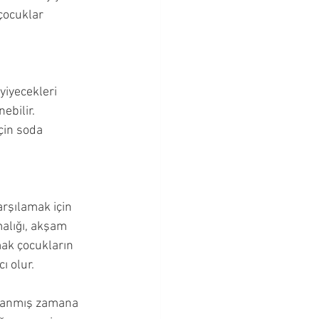
çocuklar 
yiyecekleri 
ebilir. 
çin soda 
rşılamak için 
malığı, akşam 
ak çocukların 
ı olur. 
nlanmış zamana 