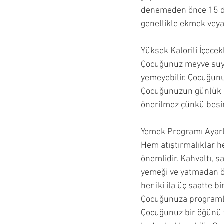
denemeden önce 15 def
genellikle ekmek veya
Yüksek Kalorili İçecekl
Çocuğunuz meyve suyu, 
yemeyebilir. Çocuğunuz
Çocuğunuzun günlük me
önerilmez çünkü besin
Yemek Programı Ayarl
Hem atıştırmalıklar h
önemlidir. Kahvaltı, s
yemeği ve yatmadan ön
her iki ila üç saatte 
Çocuğunuza programla
Çocuğunuz bir öğünü v