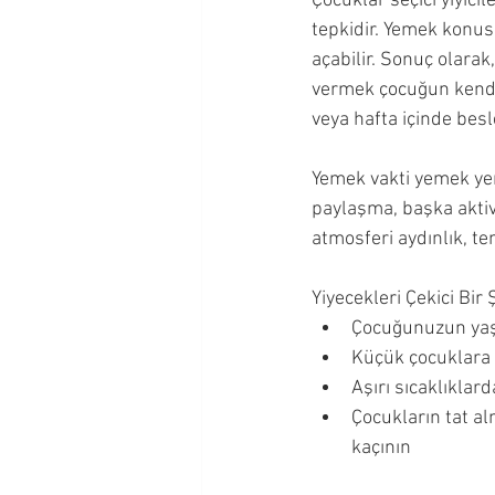
Çocuklar seçici yiyici
tepkidir. Yemek konu
açabilir. Sonuç olarak
vermek çocuğun kendi k
veya hafta içinde besl
Yemek vakti yemek yem
paylaşma, başka aktiv
atmosferi aydınlık, tem
Yiyecekleri Çekici Bir
Çocuğunuzun yaşın
Küçük çocuklara 
Aşırı sıcaklıklar
Çocukların tat a
kaçının