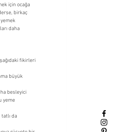
mek için ocağa 
erse, birkaç 
r yemek 
ları daha 
ğıdaki fikirleri 
 ama büyük 
ha besleyici 
yu yeme 
tatlı da 