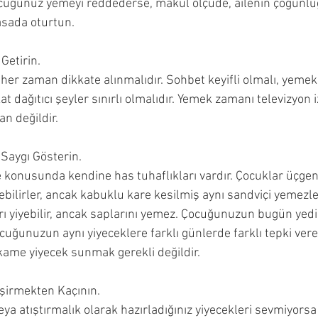
ocuğunuz yemeyi reddederse, makul ölçüde, ailenin çoğunlu
asada oturtun.
Getirin.
 
her zaman dikkate alınmalıdır. Sohbet keyifli olmalı, yemek 
kat dağıtıcı şeyler sınırlı olmalıdır. Yemek zamanı televizyon
an değildir.
 Saygı Gösterin.
onusunda kendine has tuhaflıkları vardır. Çocuklar üçgen 
bilirler, ancak kabuklu kare kesilmiş aynı sandviçi yemezler
rı yiyebilir, ancak saplarını yemez. Çocuğunuzun bugün yediğ
cuğunuzun aynı yiyeceklere farklı günlerde farklı tepki vere
ikame yiyecek sunmak gerekli değildir.
şirmekten Kaçının.
ya atıştırmalık olarak hazırladığınız yiyecekleri sevmiyorsa