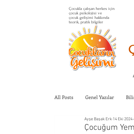
Çocukla çalışan herkes için
çocuk psikolojisi ve
çocuk gelişimi hakkında
teorik, pratik bilgiler
All Posts
Genel Yazılar
Bil
Ayşe Başak Erk
14 Eki 2024
Çocuğun Fiziksel Gelişimi
Çocuğum Yeme