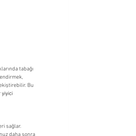
larında tabağı 
lendirmek, 
ştirebilir. Bu 
 yiyici 
i sağlar. 
nuz daha sonra 