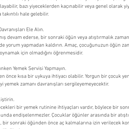
ulayabilir, bazı yiyeceklerden kaçınabilir veya genel olarak yi
akıntılı hale gelebilir.
avranışları Ele Alın.
ış devam ederse, bir sonraki öğün veya atıştırmalık zaman
ilde yorum yapmadan kaldırın. Amaç, çocuğunuzun öğün za
oynamak için olmadığını öğrenmesidir.
unken Yemek Servisi Yapmayın.
önce kısa bir uykuya ihtiyacı olabilir. Yorgun bir çocuk y
i yemek zamanı davranışları sergileyemeyecektir.
ştirin.
ekleri bir yemek rutinine ihtiyaçları vardır, böylece bir so
nda endişelenmezler. Çocuklar öğünler arasında bir atıştı
se, bir sonraki öğünden önce aç kalmalarına izin verilecek kor