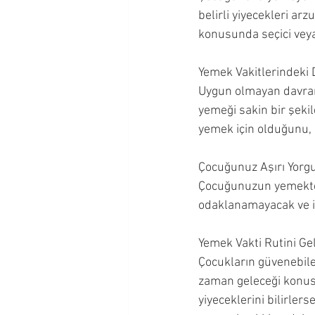
belirli yiyecekleri arz
konusunda seçici veya t
Yemek Vakitlerindeki D
Uygun olmayan davran
yemeği sakin bir şek
yemek için olduğunu, 
Çocuğunuz Aşırı Yorg
Çocuğunuzun yemekten 
odaklanamayacak ve iy
Yemek Vakti Rutini Geli
Çocukların güvenebilec
zaman geleceği konusu
yiyeceklerini bilirler