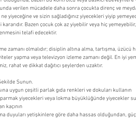
ler olduğunda, bazen bu kontrolcü veya baskıcı ebeveynlere 
sunda verilen mücadele daha sonra çocukta direnç ve meyd
, ne yiyeceğine ve sizin sağladığınız yiyecekleri yiyip yemeye
ararıdır. Bazen çocuk çok az yiyebilir veya hiç yemeyebilir
enmesini telafi edecektir.
e zamanı olmalıdır; disiplin altına alma, tartışma, üzücü h
iteler yapma veya televizyon izleme zamanı değil. En iyi yem
iz, rahat ve dikkat dağıtıcı şeylerden uzaktır.
 Şekilde Sunun.
a uygun çeşitli parlak gıda renkleri ve dokuları kullanın
parmak yiyecekleri veya lokma büyüklüğünde yiyecekler s
dan kaçının
lma duyuları yetişkinlere göre daha hassas olduğundan, güç