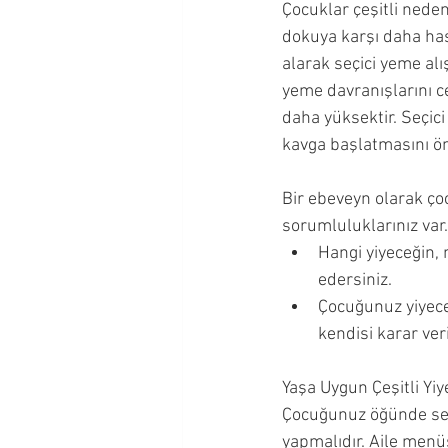
Çocuklar çeşitli nedenl
Okul Çağı Dönemi
Okul Ö
dokuya karşı daha hass
alarak seçici yeme alış
yeme davranışlarını ce
Çocuğumla İletişim Kurmak
daha yüksektir. Seçici
kavga başlatmasını ön
Ergenlik Dönemi
Bir ebeveyn olarak 
sorumluluklarınız var
Hangi yiyeceğin, 
edersiniz.
Çocuğunuz yiyece
kendisi karar veri
Yaşa Uygun Çeşitli Yi
Çocuğunuz öğünde sebz
yapmalıdır. Aile menüs