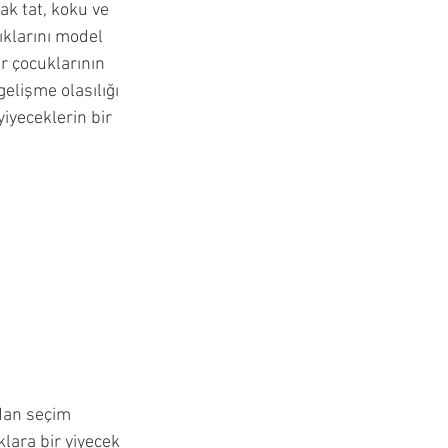
rak tat, koku ve 
Bebeklik Dönemi
ıklarını model 
er çocuklarının 
elişme olasılığı 
Cevapları
iyeceklerin bir 
dan seçim 
lara bir yiyecek 