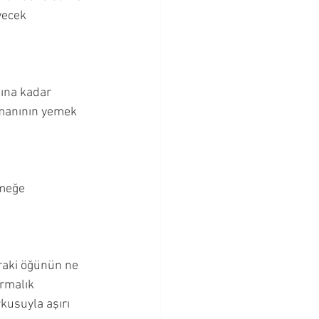
yecek 
ına kadar 
manının yemek 
emeğe 
nraki öğünün ne 
rmalık 
kusuyla aşırı 