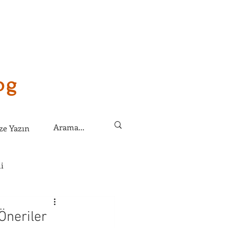
og
ze Yazın
i
lirim?
neriler