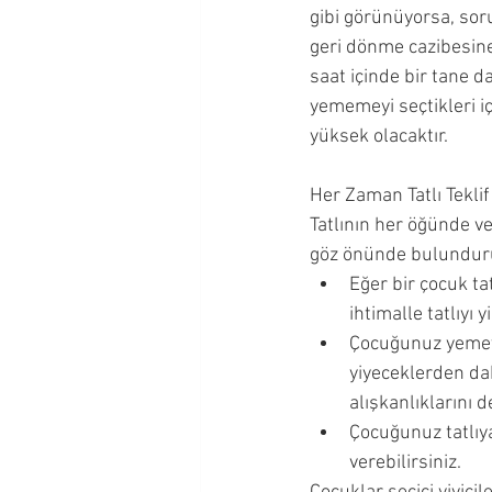
gibi görünüyorsa, soru
geri dönme cazibesine
saat içinde bir tane 
yememeyi seçtikleri iç
yüksek olacaktır.
Her Zaman Tatlı Tekli
Tatlının her öğünde v
göz önünde bulundur
Eğer bir çocuk t
ihtimalle tatlıyı y
Çocuğunuz yemeyi
yiyeceklerden da
alışkanlıklarını de
Çocuğunuz tatlıya
verebilirsiniz.