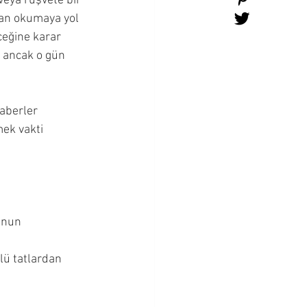
veya rüşvete bir 
an okumaya yol 
ceğine karar 
, ancak o gün 
aberler 
ek vakti 
unun
lü tatlardan 