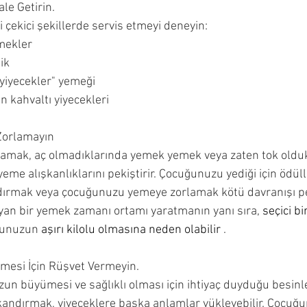
ale Getirin.
gi çekici şekillerde servis etmeyi deneyin:
mekler
ik
yiyecekler" yemeği
 kahvaltı yiyecekleri
Zorlamayın
lamak, aç olmadıklarında yemek yemek veya zaten tok olduk
eme alışkanlıklarını pekiştirir. Çocuğunuzu yediği için ödül
dırmak veya çocuğunuzu yemeye zorlamak kötü davranışı peki
yan bir yemek zamanı ortamı yaratmanın yanı sıra, 
seçici bir
ğunuzun 
aşırı kilolu olmasına neden olabilir 
.
esi İçin Rüşvet Vermeyin.
un büyümesi ve sağlıklı olması için ihtiyaç duyduğu besinler
ndırmak, yiyeceklere başka anlamlar yükleyebilir. Çocuğu