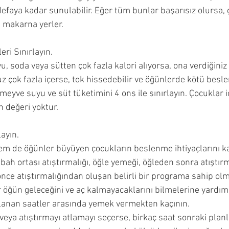
aya kadar sunulabilir. Eğer tüm bunlar başarısız olursa, 
 makarna yerler.
eri Sınırlayın.
soda veya sütten çok fazla kalori alıyorsa, ona verdiğiniz 
 çok fazla içerse, tok hissedebilir ve öğünlerde kötü beslen
yve suyu ve süt tüketimini 4 ons ile sınırlayın. Çocuklar i
 değeri yoktur.
ayın.
em de öğünler büyüyen çocukların beslenme ihtiyaçlarını ka
abah ortası atıştırmalığı, öğle yemeği, öğleden sonra atıştır
ce atıştırmalığından oluşan belirli bir programa sahip olm
bir öğün geleceğini ve aç kalmayacaklarını bilmelerine yardımc
nan saatler arasında yemek vermekten kaçının.
eya atıştırmayı atlamayı seçerse, birkaç saat sonraki pla