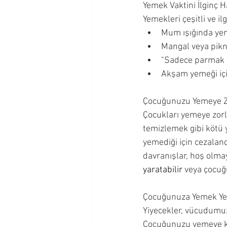
Yemek Vaktini İlginç H
Yemekleri çeşitli ve il
Mum ışığında ye
Mangal veya pikn
"Sadece parmak 
Akşam yemeği için
Çocuğunuzu Yemeye 
Çocukları yemeye zor
temizlemek gibi kötü y
yemediği için cezalan
davranışlar, hoş olma
yaratabilir 
veya çocu
Çocuğunuza Yemek Yem
Yiyecekler, vücudumuz
Çocuğunuzu yemeye ka