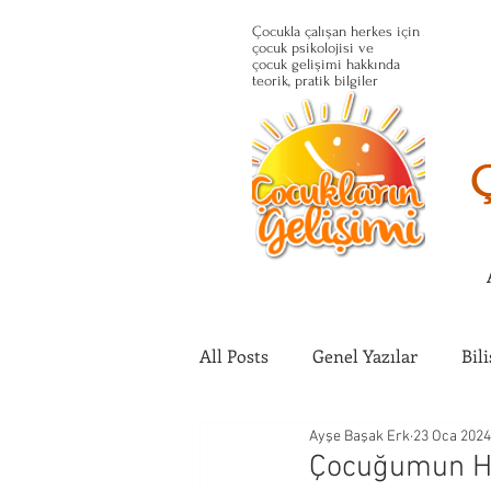
Çocukla çalışan herkes için
çocuk psikolojisi ve
çocuk gelişimi hakkında
teorik, pratik bilgiler
All Posts
Genel Yazılar
Bil
Ayşe Başak Erk
23 Oca 2024
Çocuğun Fiziksel Gelişimi
Çocuğumun Hay