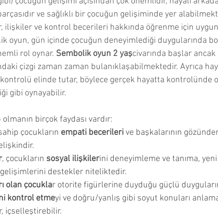
gibi) çocuğun gelişimi açısından çok önemlidir, hayali arkad
arçasıdır ve sağlıklı bir çocuğun gelişiminde yer alabilmekt
r, ilişkiler ve kontrol becerileri hakkında öğrenme için uygun
k oyun, gün içinde çocuğun deneyimlediği duygularında bo
emli rol oynar. 
Sembolik oyun 2 yaş
civarında başlar ancak 
ndaki çizgi zaman zaman bulanıklaşabilmektedir. Ayrıca haya
k kontrolü elinde tutar, böylece gerçek hayatta kontrolünde 
i gibi oynayabilir.
p olmanın birçok faydası vardır:
sahip çocukların 
empati becerileri
 ve başkalarının gözünde
lişkindir.
r
, çocukların 
sosyal ilişkiler
ini deneyimleme ve tanıma, yeni
elişimlerini destekler niteliktedir.
ı olan çocukla
r otorite figürlerine duyduğu güçlü duyguların
ni kontrol etme
yi ve doğru/yanlış gibi soyut konuları anlam
 içselleştirebilir.