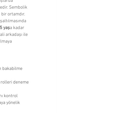
aşlarda 
edir. Sembolik 
 bir ortamdır. 
şaltılmasında 
5 yaş
a kadar 
li arkadaşı ile 
olmaya 
n bakabilme 
 rolleri deneme 
ı kontrol 
aya yönelik 