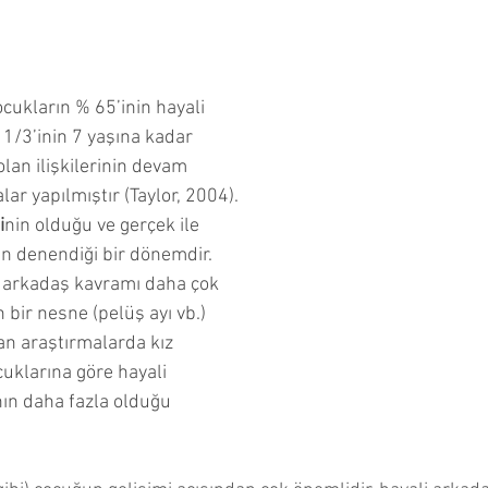
ncesi Dönemi
Çocuğumla Nasıl Oyun Oynayabilirim?
ocukların % 65’inin hayali 
Çocuğuma Nasıl Davranmalıyım?
Okuyucu Soruları ve 
1/3’inin 7 yaşına kadar 
olan ilişkilerinin devam 
lar yapılmıştır (Taylor, 2004).
i
nin olduğu ve gerçek ile 
ın denendiği bir dönemdir. 
 arkadaş kavramı daha çok 
n bir nesne (pelüş ayı vb.) 
an araştırmalarda kız 
uklarına göre hayali 
ın daha fazla olduğu 