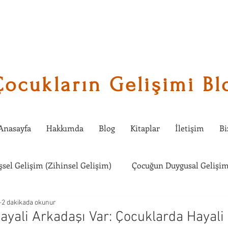
Çocukların Gelişimi Bl
Anasayfa
Hakkımda
Blog
Kitaplar
İletişim
Bi
işsel Gelişim (Zihinsel Gelişim)
Çocuğun Duygusal Gelişim
2 dakikada okunur
Çocuklarda Sosyal Gelişim
Çocuğumla Ne Etkinlik Yapabi
ali Arkadaşı Var: Çocuklarda Hayali