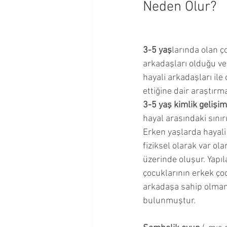
Neden Olur?
Okul Çağı Dönemi
Okul Ö
3-5 yaş
larında olan ç
Çocuğumla İletişim Kurmak
arkadaşları olduğu ve 
hayali arkadaşları ile 
ettiğine dair araştırma
Ergenlik Dönemi
3-5 yaş kimlik gelişim
hayal arasındaki sınır
Erken yaşlarda hayali
fiziksel olarak var ola
üzerinde oluşur. Yapıl
çocuklarının erkek çoc
arkadaşa sahip olman
bulunmuştur.