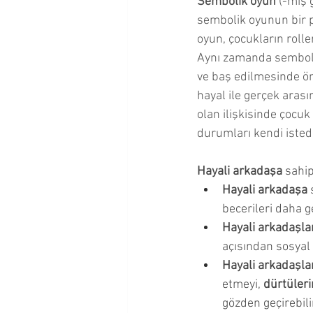
Sembolik oyun
 (-mış 
sembolik oyunun bir p
oyun, çocukların rolle
Aynı zamanda semboli
ve baş edilmesinde ön
hayal ile gerçek arası
olan ilişkisinde çocu
durumları kendi istediğ
Hayali arkadaşa
 sahi
Hayali arkadaşa
 
becerileri daha ge
Hayali arkadaşla
açısından sosyal g
Hayali arkadaşlar
etmeyi, 
dürtüleri
gözden geçirebilir,