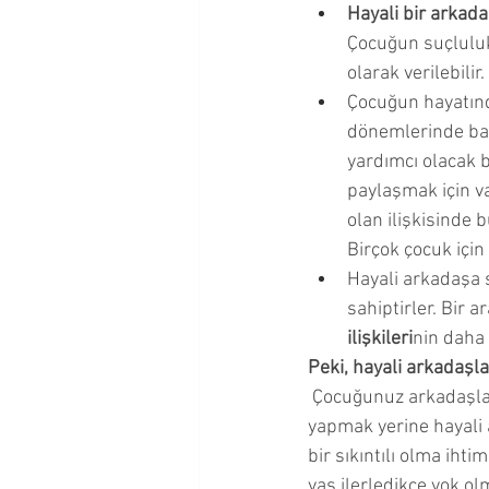
Hayali bir arkada
Çocuğun suçluluk
olarak verilebilir. 
Çocuğun hayatınd
dönemlerinde baz
yardımcı olacak 
paylaşmak için va
olan ilişkisinde 
Birçok çocuk için 
Hayali arkadaşa 
sahiptirler. Bir 
ilişkileri
nin daha
Peki, hayali arkadaşl
 Çocuğunuz arkadaşları ile vakit geçirmek,  sosyal ortamlarda bulunmak ve sevdiği şeyleri 
yapmak yerine hayali
bir sıkıntılı olma iht
yaş ilerledikçe yok ol