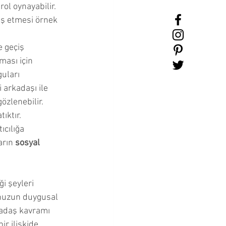
ol oynayabilir. 
ş etmesi örnek 
e geçiş 
ası için 
uları 
 arkadaşı ile 
özlenebilir. 
ıktır.
ıcılığa 
rın 
sosyal 
nuzun duygusal 
kadaş kavramı 
ir ilişkide 