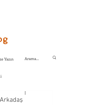
og
ze Yazın
i
lirim?
 Arkadaş