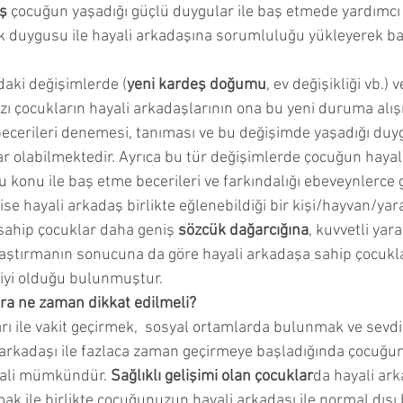
ş 
çocuğun yaşadığı güçlü duygular ile baş etmede yardımcı r
 duygusu ile hayali arkadaşına sorumluluğu yükleyerek ba
aki değişimlerde (
yeni kardeş doğumu
, ev değişikliği vb.) v
ı çocukların hayali arkadaşlarının ona bu yeni duruma alışm
becerileri denemesi, tanıması ve bu değişimde yaşadığı duyg
r olabilmektedir. Ayrıca bu tür değişimlerde çocuğun hayali
bu konu ile baş etme becerileri ve farkındalığı ebeveynlerce g
ise hayali arkadaş birlikte eğlenebildiği bir kişi/hayvan/yarat
sahip çocuklar daha geniş 
sözcük dağarcığına
, kuvvetli yarat
araştırmanın sonucuna da göre hayali arkadaşa sahip çocukla
 iyi olduğu bulunmuştur.
ara ne zaman dikkat edilmeli?
 arkadaşı ile fazlaca zaman geçirmeye başladığında çocuğu
imali mümkündür. 
Sağlıklı gelişimi olan çocuklar
da hayali ar
mak ile birlikte çocuğunuzun hayali arkadaşı ile normal dışı b