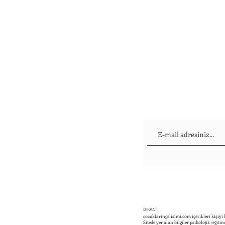
Çocuğunuzu Okula Bırakırken
Vedalaşmanın Yolları
DİKKAT!
cocuklaringelisimi.com içerikleri kişiyi
Sitede yer alan bilgiler psikolojik /eğit