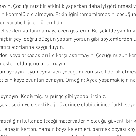
ın. Çocuğunuz bir etkinlik yaparken daha iyi görünmesi ve
n kontrolü ele almayın. Etkinliğini tamamlamasını çocuğun
 yaratıcılığı için önemlidir. 
tirel sözleri kullanmamaya özen gösterin. Bu şekilde yapılmaz
hiçbir şeyi doğru düzgün yapamıyorsun gibi söylemlerden u
tıcı eforlarına saygı duyun. 
eşi veya arkadaşları ile karşılaştırmayın. Çocuğunuzun ken
tenekleri olduğunu unutmayın. 
un oynayın. Oyun oynarken çocuğunuzun size liderlik etmesin
ıcı hikaye oyunları oynayın. Örneğin; Ayda yaşamak için nası
 oyna
y
ın. Kediymiş, süpürge gibi yapabilirsiniz. 
ekil seçin ve o şekli kağıt üzerinde olabildiğince farklı şe
ıcılığını kullanabileceği materyallerin olduğu güvenli bir 
z. Tebeşir, karton, hamur, boya kalemleri, parmak boyası koyab