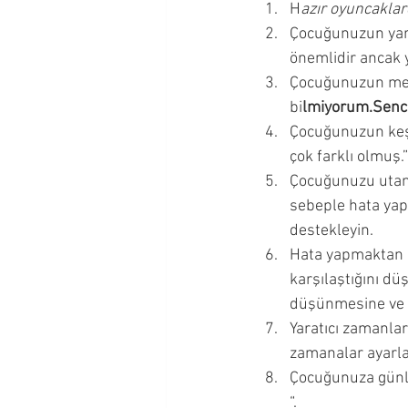
H
azır oyuncaklar
Okul Çağı Dönemi
Okul Ö
Çocuğunuzun yarat
önemlidir ancak y
Çocuğunuzun me
Çocuğumla İletişim Kurmak
bi
lmiyorum.Senc
Çocuğunuzun keşi
çok farklı olmuş.”
Ergenlik Dönemi
Çocuğunuzu utand
sebeple hata yap
destekleyin. 
Hata yapmaktan çe
karşılaştığını dü
düşünmesine ve ya
Yaratıcı zamanlar
zamanalar ayarlay
Çocuğunuza günlük
“. 