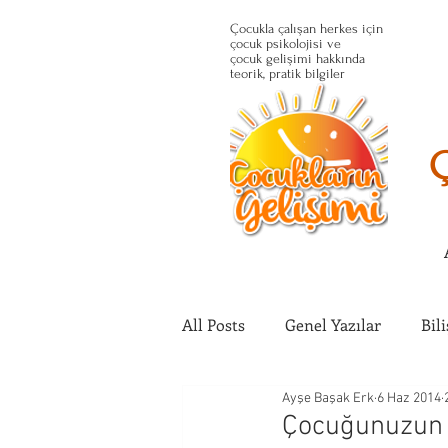
Çocukla çalışan herkes için
çocuk psikolojisi ve
çocuk gelişimi hakkında
teorik, pratik bilgiler
All Posts
Genel Yazılar
Bil
Ayşe Başak Erk
6 Haz 2014
Çocuğun Fiziksel Gelişimi
Çocuğunuzun Y