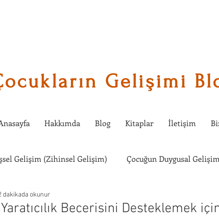
Çocukların Gelişimi Bl
Anasayfa
Hakkımda
Blog
Kitaplar
İletişim
Bi
işsel Gelişim (Zihinsel Gelişim)
Çocuğun Duygusal Gelişim
2 dakikada okunur
Çocuklarda Sosyal Gelişim
Çocuğumla Ne Etkinlik Yapabi
aratıcılık Becerisini Desteklemek için