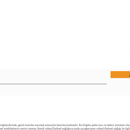
Depremin Çocuk Psikolojisine
Çocu
Etkileri: Deprem Sonrası
Ailel
Ebeveynlerin Çocukların
Öneri
 bilgilendirmek, genel öneriler sunmak amacıyla hazırlanmaktadır. Bu bilgiler şahsi tanı ve tedavi yöntemi ola
Yardımcı Olabilmesi
imsel müdahalenin yerini tutmaz. Kendi ruhsal,fiziksel sağlığınız yada çocuğunuzun ruhsal,fiziksel sağlığı ile ilgi