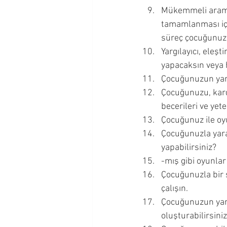
Mükemmeli aramay
tamamlanması içi
süreç çocuğunuzun
Yargılayıcı, eleş
yapacaksın veya 
Çocuğunuzun yara
Çocuğunuzu, kard
becerileri ve ye
Çocuğunuz ile oy
Çocuğunuzla yarat
yapabilirsiniz? 
-mış gibi oyunlar
Çocuğunuzla bir ş
çalışın. 
Çocuğunuzun yarat
oluşturabilirsini