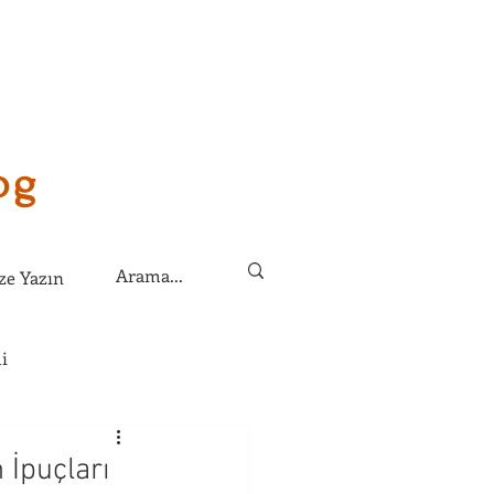
og
ze Yazın
i
lirim?
 İpuçları