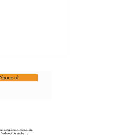
Abone ol
k ve Deprem: Çocuklu
er için Deprem Güvenlik
leri
rak değerlendirilmemelidir.
li herhangi bir şüpheniz