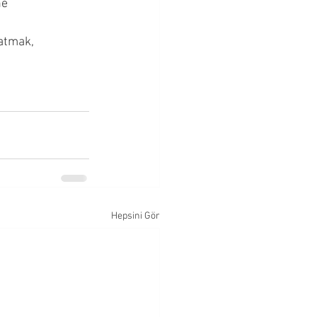
e 
ratmak, 
Hepsini Gör