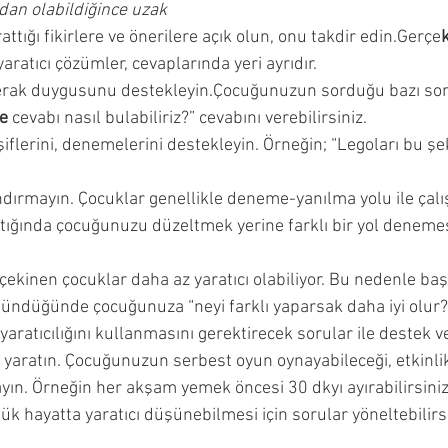
dan olabildiğince uzak 
ncesi Dönemi
Çocuğumla Nasıl Oyun Oynayabilirim?
tığı fikirlere ve önerilere açık olun, onu takdir edin.Gerçe
k
aratıcı çözümler, cevaplarında yeri ayrıdır. 
rak duygusunu destekleyin.Çocuğunuzun sorduğu
bazı so
Çocuğuma Nasıl Davranmalıyım?
Okuyucu Soruları ve 
e
 cevabı nasıl bulabiliriz?” cevabını verebilirsiniz. 
flerini, denemelerini destekleyin. Örneğin; “Legoları bu ş
 
ırmayın. Çocuklar genellikle deneme-yanılma yolu ile çalışı
tığında çocuğunuzu düzeltmek yerine farklı bir yol denemesi
kinen çocuklar daha az yaratıcı olabiliyor. Bu nedenle başar
şündüğünde çocuğunuza “neyi farklı yaparsak daha iyi olur?”
ratıcılığını kullanmasını gerektirecek sorular ile destek ver
 yaratın. Çocuğunuzun serbest oyun oynayabileceği, etkinlik
ın. Örneğin her akşam yemek öncesi 30 dkyı ayırabilirsiniz
 hayatta yaratıcı düşünebilmesi için sorular yöneltebilirsin