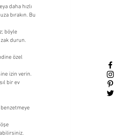
ya daha hızlı 
uza bırakın. Bu 
; böyle 
zak durun. 
dine özel 
e izin verin. 
l bir ev 
ye benzetmeye 
köşe 
ilirsiniz. 