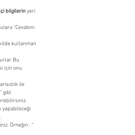
Bebeklik Dönemi
çi bilgilerin
 yeri 
rulara “Cevabını 
Cevapları
ekilde kullanman 
rlar. Bu 
 için onu 
ısızlık ile 
 gibi 
ebilirsiniz. 
 yapabileceği 
. 
iz. Örneğin : “ 