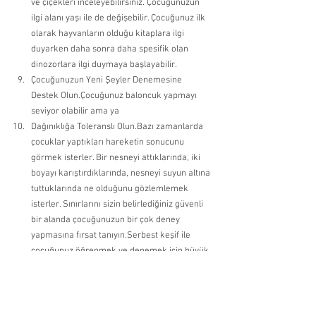
ve çiçekleri inceleyebilirsiniz. Çocuğunuzun 
ilgi alanı yaşı ile de değişebilir. Çocuğunuz ilk 
olarak hayvanların olduğu kitaplara ilgi 
duyarken daha sonra daha spesifik olan 
dinozorlara ilgi duymaya başlayabilir. 
Çocuğunuzun Yeni Şeyler Denemesine 
Destek Olun.Çocuğunuz baloncuk yapmayı 
seviyor olabilir ama ya 
Dağınıklığa Toleranslı Olun.Bazı zamanlarda 
çocuklar yaptıkları hareketin sonucunu 
görmek isterler. Bir nesneyi attıklarında, iki 
boyayı karıştırdıklarında, nesneyi suyun altına 
tuttuklarında ne olduğunu gözlemlemek 
isterler. Sınırlarını sizin belirlediğiniz güvenli 
bir alanda çocuğunuzun bir çok deney 
yapmasına fırsat tanıyın.Serbest keşif ile 
çocuğunuz öğrenmek ve denemek için büyük 
bir heyecan hissedecektir. 
Ço
c
uğunuza Rehberlik Edin. Çocuğunuzun
ilgisini ç
eken alanlarda onunla konuşabilir 
farklı sorular sorabilirsiniz. Örneğin ayın farklı 