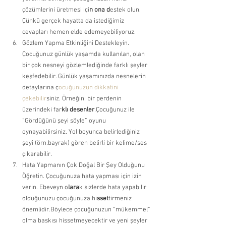
çözümlerini üretmesi içi
n ona d
estek olun. 
Çünkü gerçek hayatta da istediğimiz 
cevapları hemen elde edemeyebiliyoruz. 
Gözlem Yapma Etkinliğini Destekleyin. 
Çocuğunuz günlük yaşamda kullanılan, olan 
bir çok nesneyi gözlemlediğinde farklı şeyler 
keşfedebilir. Günlük yaşamınızda nesnelerin 
detaylarına ç
ocuğunuzun dikkatini 
çekebilir
siniz. Örneğin; bir perdenin 
üzerindeki far
klı desenler
.Çocuğunuz ile 
“Gördüğünü şeyi söyle” oyunu 
oynayabilirsiniz. Yol boyunca belirlediğiniz 
şeyi (örn.bayrak) gören belirli bir kelime/ses 
çıkarabilir. 
Hata Yapmanın Çok Doğal Bir Şey Olduğunu 
Öğretin. Çocuğunuza hata yapması için izin 
verin. Ebeveyn o
lara
k sizlerde hata yapabilir 
olduğunuzu çocuğunuza hi
sset
tirmeniz 
önemlidir.Böylece çocuğunuzun “mükemmel” 
olma baskısı hissetmeyecektir ve yeni şeyler 