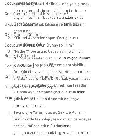
Çocuklarda Sosyal Gelişim
açacaktır. Örneğin birlikte kurabiye pişirmek 
hem matematik becerisini, hem beslenme 
Çocuğumla Ne Etkinlik Yapabilirim?
bilgisini içerir.Bir basket maçı
 izleme
k de 
Okul Çağı Dönemi
işbirliğini, istatisik bilgisini ve 
tarih bil
gisini 
destekler. 
Okul Öncesi Dönemi
Kültürel Aktviteler Yapın. Çocuğunuzu 
olabildiğince çok 
Çocuğumla Nasıl Oyun Oynayabilirim?
“Neden?” Sorusunu Cevaplayın. Sizin için
Bebeklik Dönemi
rutin v
eya sıradan olan bir
 durum çocuğunuz 
için çok e
tkileyici bir öğrenme anı olabilir. 
Çocuğumla İletişim Kurmak
Örneğin ebeveynin işine ziyarette bulunmak, 
Çocuğuma Nasıl Davranmalıyım?
yıldızları seyretmek gibi. Günlük yaşamınızda 
ailecek yeni bilgiler öğrenmek için fırsatları 
Okuyucu Soruları ve Cevapları
kullanın.Aynı zamanda çocuğunuzun i
çten 
Ergenlik Dönemi
gel
en merakını kabul ederek onu teşvik 
etme
y
i unutmayın. 
Teknolojiyi Yararlı Olacak Şekilde Kullanın. 
Günümüzde teknoloji yaşamımızın neredeyse 
her bölümünde etkin.Bu du
rumda 
ç
ocuğunuzun da bir çok bilgiye anında erişimi 