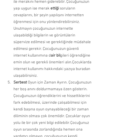
ile merakını hemen giderebilir. Çocuğunuzun 
yaşı uygun ise merak 
ettiği 
soruların 
cevaplarını, bir şeyin yapılışını internetten 
öğrenmesi için onu yönlendirebilirsiniz. 
Unutmayın çocuğunuzun internette 
ulaşabildiği bilgilerin ve görüntülerin 
süpervize edilmesi ve gerektiğinde müdahale 
edilmesi gerekir. Çocuğunuzun güvenli 
internet kullanımına d
air bil
gileri öğrendiğine 
emin olun ve gerekli önemleri alın.Çocuklarda 
internet kullanımı hakkındaki yazıya buradan 
ulaşabilirsiniz.
Serbest 
Oyun için Zaman Ayırın. Çocuğunuzun 
her boş anını doldurmamaya özen gösterin. 
Çocuğunuzun öğrendiklerini ve hissettiklerini 
fark edebilmesi, üzerinde çalışabilmesi için 
kendi başına oyun oynayabileceği bir zaman 
diliminin olması çok önemlidir. Çocuklar oyun 
yolu ile bir çok yeni bilgi edilebilir.Çocuğunuz 
oyun sırasında zorlandığında hemen ona 
yardımcı olmayın, çocuğunuzun kendi 