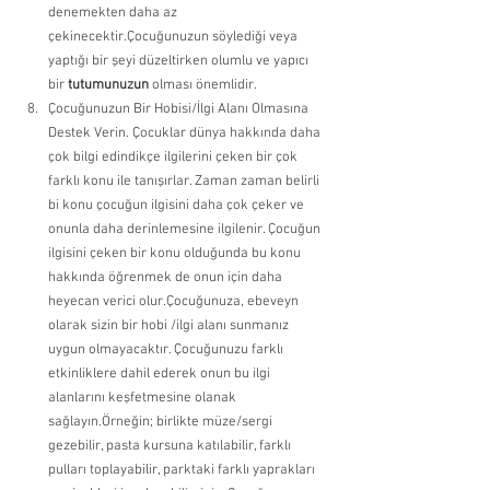
denemekten daha az 
çekinecektir.Çocuğunuzun söylediği veya 
yaptığı bir şeyi düzeltirken olumlu
ve yapıcı 
bir 
tutumunuzun
 olması önemlidir. 
Çocuğunuzun Bir Hobisi/İlgi Alanı Olmasına 
Destek Verin. Çocuklar dünya hakkında daha 
çok bilgi edindikçe ilgilerini çeken bir çok 
farklı konu ile tanışırlar. Zaman zaman belirli 
bi konu çocuğun ilgisini daha çok çeker ve 
onunla daha derinlemesine ilgilenir. Çocuğun 
ilgisini çeken bir konu olduğunda bu konu 
hakkında öğrenmek de onun için daha 
heyecan verici olur.Çocuğunuza, ebeveyn 
olarak sizin bir hobi /ilgi alanı sunmanız 
uygun olmayacaktır. Çocuğunuzu farklı 
etkinliklere dahil ederek onun bu ilgi 
alanlarını keşfetmesine olanak 
sağlayın.Örneğin; birlikte müze/sergi 
gezebilir, pasta kursuna katılabilir, farklı 
pulları toplayabilir, parktaki farklı yaprakları 