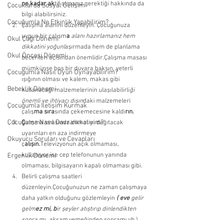
ne kadar ak
tif olmanız gerektiği hakkında da 
Çocuklarda Sosyal Gelişim
bilgi alabilirsiniz. 
Çocuğumla Ne Etkinlik Yapabilirim?
Çalışma alanını düzenleyin. Çocuğunuza 
uygun bir çalışm
a
alanı hazırlamanız hem 
Okul Çağı Dönemi
dikkatini yoğunl
aşırmada hem de planlama 
Okul Öncesi Dönemi
becerileri açısından önemlidir.Çalışma masası 
mümkünse boş bir duvara baksın, yeterli 
Çocuğumla Nasıl Oyun Oynayabilirim?
ışığının olması ve kalem, makas gibi 
Bebeklik Dönemi
kullanacağı malzemelerinin ulaşılabilirli
ği 
önemli ve ihtiyacı dışın
daki malzemeleri 
Çocuğumla İletişim Kurmak
çalış
ma sıra
sında çekemecesine kaldı
rın. 
Çocuğuma Nasıl Davranmalıyım?
Ç
alışma sırasında dikkatini dağıtacak 
uyarınları en aza indirmeye 
Okuyucu Soruları ve Cevapları
ç
alışın.
Televizyonun açık olmaması, 
kullanıyor ise cep telefonunun yanında 
Ergenlik Dönemi
olmaması, bilgisayarın kapalı olmaması gibi. 
Belirli çalışma saatleri 
düzenleyin.Çocuğunuzun ne zaman çalışmaya 
daha yatkın olduğunu gözlemleyin
 ( eve 
gelir 
gelm
ez mi, b
ir şeyler atıştırıp dinlendikten 