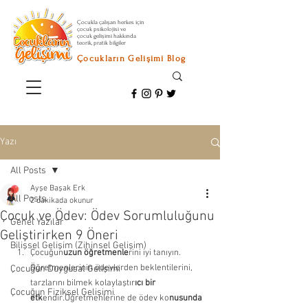
Çocukla çalışan herkes için
çocuk psikolojisi ve
çocuk gelişimi hakkında
teorik, pratik bilgiler
Çocukların Gelişimi Blog
Yazı
All Posts
Ayşe Başak Erk
All Posts
2 dakikada okunur
Çocuk ve Ödev: Ödev Sorumluluğunu
Genel Yazılar
Geliştirirken 9 Öneri
Bilişsel Gelişim (Zihinsel Gelişim)
Çocuğun
uzun öğretmenle
rini iyi tanıyın. 
Öğretmenlerinin ödevlerden beklentilerini, 
Çocuğun Duygusal Gelişimi
tarzlarını bilmek kolaylaştır
ıcı bir 
Çocuğun Fiziksel Gelişimi
etk
endir.Öğretmenlerine de ödev ko
nusunda 