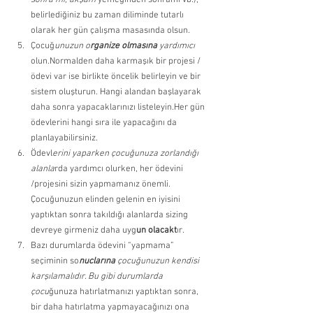
sonra mı, akşam 
yemeğinden sonramı vb.), 
belirlediğiniz bu zaman diliminde tutarlı 
olarak her gün çalışma masasında olsun. 
Çocuğ
unuzun o
rganize olmasına
 yardımıcı 
olun.Normalden daha karmaşık bir projesi /
ödevi var ise birlikte öncelik belirleyin ve bir 
sistem oluşturun. Hangi alandan başlayarak 
daha sonra yapacaklarınızı listeleyin.Her gün 
ödevlerini hangi sıra ile yapacağını da 
planlayabilirsiniz. 
Ödevl
erini yaparken çocuğunuza zorlandığı 
alanla
rda yardımcı olurken, her ödevini 
/projesini sizin yapmamanız önemli. 
Çocuğunuzun elinden gelenin en iyisini 
yaptıktan sonra takıldığı alanlarda sizing 
devreye girmeniz daha uyg
un olacakt
ır. 
Bazı durumlarda ödevini “yapmama” 
seçiminin so
nuclarına 
çocuğunuzun kendisi 
karşılamalıdır. Bu gibi durumlarda 
çocu
ğunuza hatırlatmanızı yaptıktan sonra, 
bir daha hatırlatma yapmayacağınızı ona 