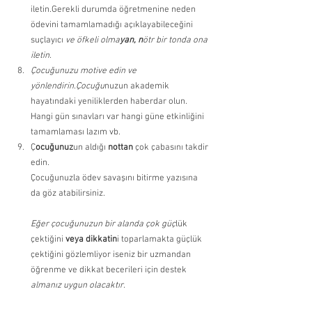
iletin.Gerekli durumda öğretmenine neden 
ödevini tamamlamadığı açıklayabileceğini 
suçlayıcı
 ve öfkeli olma
yan, n
ötr bir tonda ona 
iletin. 
Çocuğunuzu motive edin ve 
yönlendirin.Çocuğu
nuzun akademik 
hayatındaki yeniliklerden haberdar olun. 
Hangi gün sınavları var hangi güne etkinliğini 
tamamlaması lazım vb. 
Ç
ocuğunuz
un aldığı 
nottan 
çok çabasını takdir 
edin.
Çocuğunuzla ödev savaşını bitirme yazısına 
da göz atabilirsiniz.
Eğer çocuğunuzun bir alanda çok güç
lük 
çektiğini
 veya dikkatin
i toparlamakta güçlük 
çektiğini gözlemliyor iseniz bir uzmandan 
öğrenme ve dikkat becerileri için destek 
almanız uygun olacaktır.