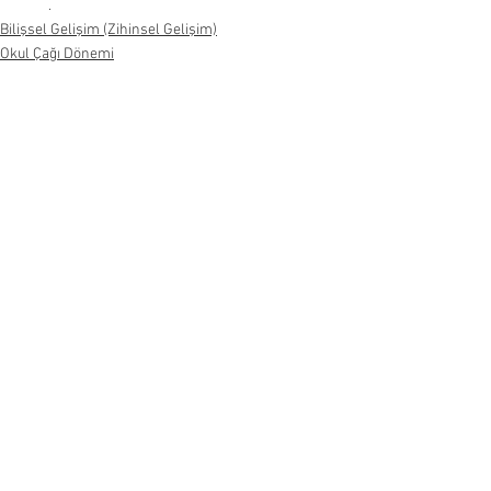
.
Bilişsel Gelişim (Zihinsel Gelişim)
Okul Çağı Dönemi
Hepsini Gör
Son Yazılar