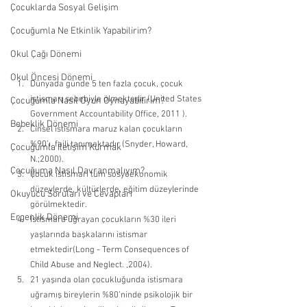
Çocuklarda Sosyal Gelişim
Çocuğumla Ne Etkinlik Yapabilirim?
Okul Çağı Dönemi
Okul Öncesi Dönemi
Dünyada günde 5 ten fazla çocuk, çocuk 
istismarı sebebiyle ölmektedir (United States 
Çocuğumla Nasıl Oyun Oynayabilirim?
Government Accountability Office, 2011 ). 
Bebeklik Dönemi
Cinsel istismara maruz kalan çocukların 
%90’ı, faili tanımaktadır (Snyder, Howard, 
Çocuğumla İletişim Kurmak
N.;2000). 
Çocuğuma Nasıl Davranmalıyım?
Çocuk istismarı tüm sosyoekonomik 
düzeylerde, kültürlerde, eğitim düzeylerinde 
Okuyucu Soruları ve Cevapları
görülmektedir. 
Ergenlik Dönemi
İstismara uğrayan çocukların %30 ileri 
yaşlarında başkalarını istismar 
etmektedir(Long - Term Consequences of 
Child Abuse and Neglect. ,2004). 
21 yaşında olan çocukluğunda istismara 
uğramış bireylerin %80’ninde psikolojik bir 