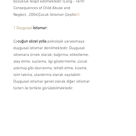
bozukluk tespit edilmektedir (Long - Term 
Consequences of Child Abuse and 
Neglect. ,2004)Çocuk İstismarı Çeşitl
eri:
1.Duygusal
 İstismar:
Ço
cuğun sözel yolla 
psikolojik yaralamaya 
duygusal istismar denilmektedir. Duygusal 
istismara örnek olarak; bağırma, etiketleme, 
alay etme, suçlama, ilgi göstermeme, çocuk 
yokmuş gibi davranma, tehdit etme, küsme, 
isim takma, utandırma olarak sayılabilir. 
Duygusal istismar genel olarak diğer istismar 
türleri ile birlikte görülebilmektedir. 