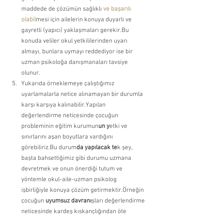
maddede de çözümün sağlıklı 
ve başarılı 
olabil
mesi için ailelerin konuya duyarlı ve 
gayretli (yapıcı) yaklaşmaları gerekir.Bu 
konuda veliler okul yetkililerinden uyarı 
almayı, bunlara uymayı reddediyor ise bir 
uzman psikoloğa danışmanaları tavsiye 
olunur. 
Yukarıda örneklemeye çalıştığımız 
uyarlamalarla netice alınamayan bir durumla 
karşı karşıya kalınabilir.Yapılan 
değerlendirme neticesinde çocuğun 
probleminin eğitim kurumun
un y
etki ve 
sınırlarını aşan boyutlara vardığını 
görebiliriz.Bu durum
da yapılacak te
k şey, 
başta bahsettiğimiz gibi durumu uzmana 
devretmek ve onun önerdiği tutum ve 
yöntemle okul-aile-uzman psikolog 
işbirliğiyle konuya çözüm getirmektir.Örneğin 
çocuğun
 uyumsuz davranı
şları değerlendirme 
neticesinde kardeş kıskançlığından öte 