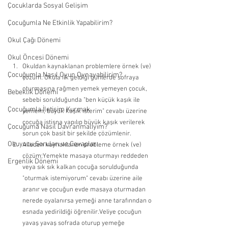
Çocuklarda Sosyal Gelişim
Çocuğumla Ne Etkinlik Yapabilirim?
Okul Çağı Dönemi
Okul Öncesi Dönemi
Okuldan kaynaklanan problemlere örnek (ve) 
Çocuğumla Nasıl Oyun Oynayabilirim?
çözüm: Okula ilk geldiği günlerde sofraya 
oturmasına rağmen yemek yemeyen çocuk, 
Bebeklik Dönemi
sebebi sorulduğunda "ben küçük kaşık ile 
Çocuğumla İletişim Kurmak
yemem, büyük kaşık isterim" cevabı üzerine 
çocuğa istisna yapılıp büyük kaşık verilerek 
Çocuğuma Nasıl Davranmalıyım?
sorun çok basit bir şekilde çözümlenir. 
Okuyucu Soruları ve Cevapları
Aileden kaynaklanan probleme örnek (ve) 
çözüm:Yemekte masaya oturmayı reddeden 
Ergenlik Dönemi
veya sık sık kalkan çocuğa sorulduğunda 
"oturmak istemiyorum" cevabı üzerine aile 
aranır ve çocuğun evde masaya oturmadan 
nerede oyalanırsa yemeği anne tarafınndan o 
esnada yedirildiği öğrenilir.Veliye çocuğun 
yavaş yavaş sofrada oturup yemeğe 