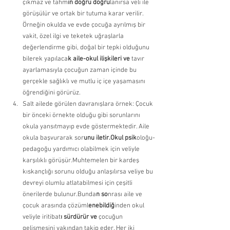
çıkmaz ve tahm
in doğru doğru
lanırsa veli ile 
görüşülür ve ortak bir tutuma karar verilir. 
Örneğin okulda ve evde çocuğa ayrılmış bir 
vakit, özel ilgi ve teketek uğraşlarla 
değerlendirme gibi, doğal bir tepki olduğunu 
bilerek yapılaca
k aile-okul ilişkileri ve
 tavır 
ayarlamasıyla çocuğun zaman içinde bu 
gerçekle sağlıklı ve mutlu iç içe yaşamasını 
öğrendiğini görürüz. 
Salt ailede görülen davranışlara örnek: Çocuk 
bir önceki örnekte olduğu gibi sorunlarını 
okula yansıtmayıp evde göstermektedir. Aile 
okula başvurarak sor
unu iletir.Okul psik
oloğu-
pedagoğu yardımıcı olabilmek için veliyle 
karşılıklı görüşür.Muhtemelen bir kardeş 
kıskançlığı sorunu olduğu anlaşılırsa veliye bu 
devreyi olumlu atlatabilmesi için çeşitli 
önerilerde bulunur.Bunda
n so
nrası aile ve 
çocuk arasında çözüml
enebildiğ
inden okul 
veliyle iritibat
ı sürdürür ve 
çocuğun 
gelişmesini yakından takip eder. Her iki 