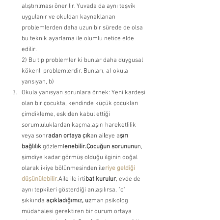
alıştırılması önerilir. Yuvada da aynı teşvik 
uygulanır ve okuldan kaynaklanan 
problemlerden daha uzun bir sürede de olsa 
bu teknik ayarlama ile olumlu netice elde 
edilir.
2) Bu tip problemler ki bunlar daha duygusal 
kökenli problemlerdir. Bunları, a) okula 
yansıyan, b) 
Okula yanısyan sorunlara örnek: Yeni kardeşi 
olan bir çocukta, kendinde küçük çocukları 
çimdikleme, eskiden kabul ettiği 
sorumluluklardan kaçma,aşırı hareketlilik 
veya sonr
adan ortaya çık
an ai
l
eye a
şırı 
bağlılık 
gözleml
enebilir.Çocuğun sorununu
n, 
şimdiye kadar görmüş olduğu ilginin doğal 
olarak ikiye bölünmesinden ile
riye geldiği 
düşünülebilir.
Aile ile irti
bat kurulur
, evde de 
aynı tepkileri gösterdiği anlaşılırsa, "c" 
şıkkında
 açıkladığımız, uz
man psikolog 
müdahalesi gerektiren bir durum ortaya 