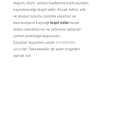
doğum, ölüm, anneyi kaybetme korkusundan 
kaynaklandığı tespit edilir. Ancak telkin, aile 
ve okulun tutumu çözüme ulaşmaz ve 
davranışların kaynağ
ı tespit edile
mezse 
tedavi olanaklarına ve yetkisine sahip bir 
uzman psikoloğa başvurulur.
Çocuklar büyürken çeşitl
i evrrelerden 
geçer
ler.Tökezleseler de aslen engelleri 
aşmak için 
Kaynak: Pedagog Zeynep 
Tuluy 
Çocuklarda Sosyal Gelişim
Okul Öncesi Dönemi