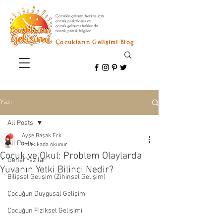
Çocukla çalışan herkes için
çocuk psikolojisi ve
çocuk gelişimi hakkında
teorik, pratik bilgiler
Çocukların Gelişimi Blog
Yazı
All Posts
Ayşe Başak Erk
All Posts
2 dakikada okunur
Çocuk ve Okul: Problem Olaylarda
Genel Yazılar
Yuvanın Yetki Bilinci Nedir?
Bilişsel Gelişim (Zihinsel Gelişim)
Çocuğun Duygusal Gelişimi
Çocuğun Fiziksel Gelişimi