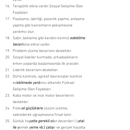
oynar. 
Terapötik etkisi vardır.Sosyal Gelişime Olan 
Faydaları 
Paylaşma, işbirliği, pazarlık yapma, anlaşma 
yapma gibi kavramların pekişmesine 
yardımcı olur. 
Sabır, bekleme gibi kendini kontrol 
edebilme 
beceri
sine etkisi var
dır. 
Problem çözme becerisini destekler. 
Sosyal ilişkiler kurmada, arkadaşlıkların 
erken yaşlarda başlamasında ilk aracıdır. 
Liderlik becerisini destekler. 
Dürtü kontrolü, agresif davranışları kontrol 
ed
ebilmede yard
ımcı etkendir.Fiziksel 
Gelişime Olan Faydaları 
Kaba motor ve ince motor becerilerini 
destekler. 
Fiziks
el güçlüklere 
çözüm üretme, 
sabrederek uğraşmasına fırsat tanır. 
Günlük ha
yatta gerekli ol
an becerileri ( 
ç
atal 
ile y
emek
 yeme vb.) çalışı
r ve gerçek hayatta 