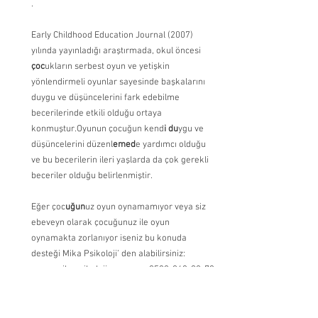
.
Early Childhood Education Journal (2007) 
yılında yayınladığı araştırmada, okul öncesi
çoc
ukların serbest oyun ve yetişkin 
yönlendirmeli oyunlar sayesinde başkalarını 
duygu ve düşüncelerini fark edebilme 
becerilerinde etkili olduğu ortaya 
konmuştur.Oyunun çocuğun kend
i du
ygu ve 
düşüncelerini düzenl
emed
e yardımcı olduğu 
ve bu becerilerin ileri yaşlarda da çok gerekli 
beceriler olduğu belirlenmiştir.
Eğer çoc
uğun
uz oyun oynamamıyor veya siz 
ebeveyn olarak çocuğunuz ile oyun 
oynamakta zorlanıyor iseniz bu konuda 
desteği Mika Psikoloji’ den alabilirsiniz:  
www.mikapsikoloji.com veya 0532-063-98-73
Bilişsel Gelişim (Zihinsel Gelişim)