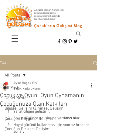
Çocukla çalışan herkes için
çocuk psikolojisi ve
çocuk gelişimi hakkında
teorik, pratik bilgiler
Çocukların Gelişimi Blog
Yazı
All Posts
Ayşe Başak Erk
All Posts
2 dakikada okunur
Çocuk ve Oyun: Oyun Oynamanın
Genel Yazılar
Çocuğunuza Olan Katkıları
Bilişsel Gelişim (Zihinsel Gelişim)
Yaratıcılığını geliştirir. 
Soyut düşünce gelişimine yardı
mcı o
lur. 
Çocuğun Duygusal Gelişimi
Hayal gücünü kullanması için sınırsız fırsatlar 
Çocuğun Fiziksel Gelişimi
sunar. 