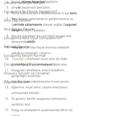
Sorun 
çözme becerisini 
geliştirir. 
Çocuklarda Sosyal Gelişim
Emp
a
ti becerisini pekiştirir. 
Çocuğumla Ne Etkinlik Yapabilirim?
Farklı bakış açılarını keşfetmesine fırsat
 tanır. 
Ye
ni bilişsel yeteneklerini geliştirmesine ve 
Okul Çağı Dönemi
ü
zerinde çalışmasına 
olanak sağlar.D
uygusal 
Okul Öncesi Dönemi
Gelişi
me Olan Faydaları 
Gerçek hayattaki bir çok farklı sosyal rolü 
Çocuğumla Nasıl Oyun Oynayabilirim?
deneyimle
yebilir. 
Bebeklik Dönemi
-mış oy
unlarında hayatı kontrol edilebilir 
olduğunu hisseder, rahat
lar. 
Çocuğumla İletişim Kurmak
Yaşadığı ça
tışmaları oyun y
olu ile ifade 
Çocuğuma Nasıl Davranmalıyım?
edebildiği gibi çözümlemeye adım atar. 
Duygusal rahatlama, enerji boşaltımı, 
Okuyucu Soruları ve Cevapları
gerginliğin azalması. 
Kendini ifade edebilmesine fırsat yaratır. 
Ergenlik Dönemi
Eğlenme, keyif olma, yaşam enerjisinin 
artmasında etkilidir. 
Öz güveni, benlik saygısının artmasına 
yardımcı olur. 
Kaygı ve endişelerin azalmasında etkin rol 