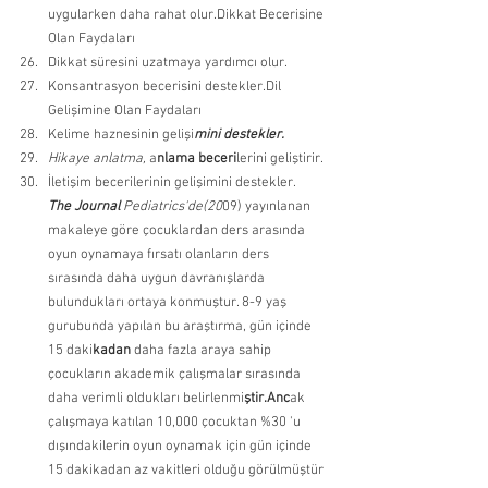
uygularken daha rahat olur.Dikkat Becerisine 
Olan Faydaları 
Dikkat süresini uzatmaya yardımcı olur. 
Konsantrasyon becerisini destekler.Dil 
Gelişimine Olan Faydaları 
Kelime haznesinin gelişi
mini destekler.
Hikaye anlatma, 
a
nlama beceri
lerini geliştirir. 
İletişim becerilerinin gelişimini destekler.
The Journal
 Pediatrics'de(20
09) yayınlanan 
makaleye göre çocuklardan ders arasında 
oyun oynamaya fırsatı olanların ders 
sırasında daha uygun davranışlarda 
bulundukları ortaya konmuştur. 8-9 yaş 
gurubunda yapılan bu araştırma, gün içinde 
15 daki
kadan
 daha fazla araya sahip 
çocukların akademik çalışmalar sırasında 
daha verimli oldukları belirlenmi
ştir.Anc
ak 
çalışmaya katılan 10,000 çocuktan %30 'u 
dışındakilerin oyun oynamak için gün içinde 
15 dakikadan az vakitleri olduğu görülmüştür 