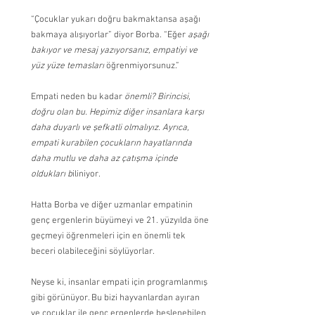
“Çocuklar yukarı doğru bakmaktansa aşağı 
bakmaya alışıyorlar” diyor Borba. “Eğer 
aşağı 
bakıyor ve mesaj yazıyorsanız, empatiyi ve 
yüz yüze temasları
 öğrenmiyorsunuz.”
Empati neden bu kadar 
önemli? Birincisi, 
doğru olan bu. Hepimiz diğer insanlara karşı 
daha duyarlı ve şefkatli olmalıyız. Ayrıca, 
empati kurabilen çocukların hayatlarında 
daha mutlu ve daha az çatışma içinde 
oldukları b
iliniyor.
Hatta Borba ve diğer uzmanlar empatinin 
genç ergenlerin büyümeyi ve 21. yüzyılda öne 
geçmeyi öğrenmeleri için en önemli tek 
beceri olabileceğini söylüyorlar.
Neyse ki, insanlar empati için programlanmış 
gibi görünüyor. Bu bizi hayvanlardan ayıran 
ve çocuklar ile genç ergenlerde beslenebilen 