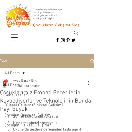
Çocukla çalışan herkes için
çocuk psikolojisi ve
çocuk gelişimi hakkında
teorik, pratik bilgiler
Çocukların Gelişimi Blog
Yazı
All Posts
Ayşe Başak Erk
All Posts
1 dakikada okunur
Çocuklarımız Empati Becerilerini
Genel Yazılar
Kaybediyorlar ve Teknolojinin Bunda
Bilişsel Gelişim (Zihinsel Gelişim)
Payı Büyük
Çocuğun Duygusal Gelişimi
Şöhret kültürünün yükselişi 
Hiper-rekabetçi ebeveynlik 
Çocuğun Fiziksel Gelişimi
Okullarda testlere gereğinden fazla ağırlık 