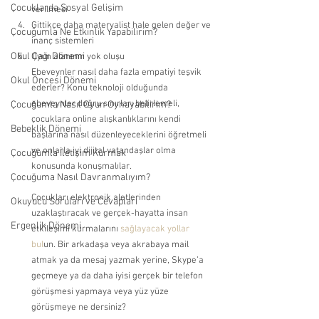
Çocuklarda Sosyal Gelişim
verilmesi 
Gittikçe daha materyalist hale gelen değer ve 
Çocuğumla Ne Etkinlik Yapabilirim?
inanç sistemleri 
Okul Çağı Dönemi
Oyun alanının yok oluşu
Ebeveynler nasıl daha fazla empatiyi teşvik 
Okul Öncesi Dönemi
ederler? Konu teknoloji olduğunda 
ebeveynler doğru sınırları belirlemeli, 
Çocuğumla Nasıl Oyun Oynayabilirim?
çocuklara online alışkanlıklarını kendi 
Bebeklik Dönemi
başlarına nasıl düzenleyeceklerini öğretmeli 
ve onlarla iyi dijital vatandaşlar olma 
Çocuğumla İletişim Kurmak
konusunda konuşmalılar.
Çocuğuma Nasıl Davranmalıyım?
Çocukları elektronik aletlerinden 
Okuyucu Soruları ve Cevapları
uzaklaştıracak ve gerçek-hayatta insan 
Ergenlik Dönemi
etkileşimi kurmalarını
 sağlayacak yollar 
bul
un. Bir arkadaşa veya akrabaya mail 
atmak ya da mesaj yazmak yerine, Skype’a 
geçmeye ya da daha iyisi gerçek bir telefon 
görüşmesi yapmaya veya yüz yüze 
görüşmeye ne dersiniz?