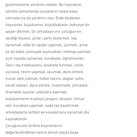
güçlenmesine yardımcı olabilir. Bu kaynaklar, 
sıkıntılı zamanlarda çocukların olayla başa 
çıkmalarına da yardımcı olur. Evde beslenen 
hayvanlar, büyükanne, büyükbabalar, bahçeye bir 
şeyler dikmek, bir arkadaşın evi, çocuğun en 
sevdiği teyzesi, şiirler, şarkı söylemek, top 
oynamak, elde bir şeyler yapmak, yüzmek, anne 
ya da baba, yumuşak oyuncaklar, mektup yazmak, 
açık havada oynamak, kardeşler, öğretmenler. 
Tanrı, taş koleksiyonu, bisiklete binmek, izcilik, 
yürüyüş, resim yapmak, okumak, dans etmek, 
müzik aleti çalmak, futbol takımı, dağlar, sahil, 
kendi odaları, dans etmek, matematik, jimnastik, 
dramatik oyunlar, yıldızlara bakmak, 
büyükannenin kuştüyü yorganı, boyalar, kimya 
seti, kurabiye yapmak, suda taş kaydırmak, 
arkadaşlarla sohbet ve kovalamaca oynamak dış 
kaynaklardır.  
Çocuğunuzla birlikte kaynaklarını 
değerlendirdikten sonra stresli olayla başa 