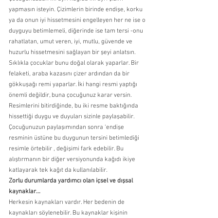
yapmasın isteyin. Çizimlerin birinde endişe, korku 
ya da onun iyi hissetmesini engelleyen her ne ise o 
duyguyu betimlemeli, diğerinde ise tam tersi -onu 
rahatlatan, umut veren, iyi, mutlu, güvende ve 
huzurlu hissetmesini sağlayan bir şeyi anlatsın. 
Sıklıkla çocuklar bunu doğal olarak yaparlar. Bir 
felaketi, araba kazasını çizer ardından da bir 
gökkuşağı remi yaparlar. İki hangi resmi yaptığı 
önemli değildir, buna çocuğunuz karar versin. 
Resimlerini bitirdiğinde, bu iki resme baktığında 
hissettiği duygu ve duyuları sizinle paylaşabilir. 
Çocuğunuzun paylaşımından sonra ‘endişe 
resminin üstüne bu duygunun tersini betimlediği 
resimle örtebilir , değişimi fark edebilir. Bu 
alıştırmanın bir diğer versiyonunda kağıdı ikiye 
katlayarak tek kağıt da kullanılabilir. 
Zorlu durumlarda yardımcı olan içsel ve dışsal 
kaynaklar...
Herkesin kaynakları vardır. Her bedenin de 
kaynakları söylenebilir. Bu kaynaklar kişinin 