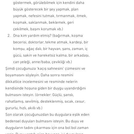
göstermek, görülebilmek için kendini daha 
büyük gösterecek bir şey yapmak, plan 
yapmak, nefesini tutmak, tırmanmak, itmek, 
koşmak, saklanmak, beklemek, geri 
çekilmek, başını korumak vb.) 
Ona kim yardım etmiş? (bağırmak, koşma 
becerisi, doktorlar, tekme atmak, kardeşi, bir 
komşu, ağaç dalı, bir hayvan, şans, zaman, iç 
gücü, sakin ve hareketsiz kalma, bir arkadaşı, 
can yeleği, anne/baba, çevikliği vb.) 
Şimdi çocuğunuza ‘kaçış sahnesini’ çizmesini ve 
boyamasını söyleyin. Daha sonra resmini 
dikkatlice incelemesini ve resminde nelerin 
kendisinde hoşuna giden bir duygu uyandırdığını 
bulmasını isteyin. (örnekler: Güçlü, şanslı, 
rahatlamış, sevilmiş, desteklenmiş, sıcak, cesur, 
gururlu, hızlı, akıllı vb.) 
Son olarak çocuğunuzdan bu duygulara eşlik eden 
bedensel duyuları bulmasını isteyin. Bu duyu ve 
duyguların tadını çıkarması için ona bol bol zaman 