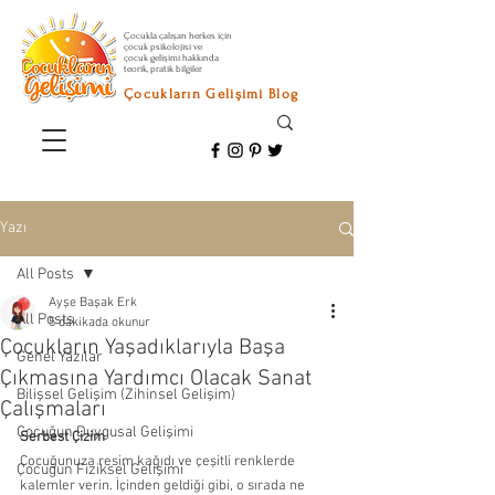
Çocukla çalışan herkes için
çocuk psikolojisi ve
çocuk gelişimi hakkında
teorik, pratik bilgiler
Çocukların Gelişimi Blog
Yazı
All Posts
Ayşe Başak Erk
All Posts
5 dakikada okunur
Çocukların Yaşadıklarıyla Başa
Genel Yazılar
Çıkmasına Yardımcı Olacak Sanat
Bilişsel Gelişim (Zihinsel Gelişim)
Çalışmaları
Çocuğun Duygusal Gelişimi
Serbest Çizim
Çocuğunuza resim kağıdı ve çeşitli renklerde 
Çocuğun Fiziksel Gelişimi
kalemler verin. İçinden geldiği gibi, o sırada ne 