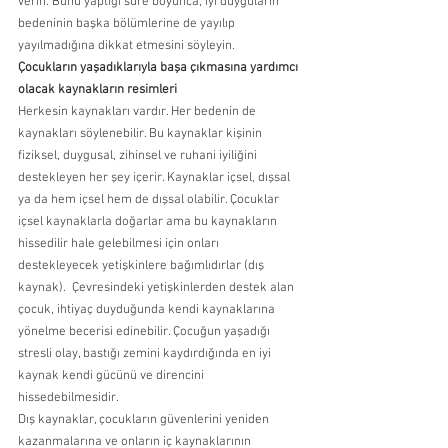
verin. Bunu yaptığı süre boyunca, iyi duyguların 
bedeninin başka bölümlerine de yayılıp 
yayılmadığına dikkat etmesini söyleyin.  
Çocukların yaşadıklarıyla başa çıkmasına yardımcı 
olacak kaynakların resimleri
Herkesin kaynakları vardır. Her bedenin de 
kaynakları söylenebilir. Bu kaynaklar kişinin 
fiziksel, duygusal, zihinsel ve ruhani iyiliğini 
destekleyen her şey içerir. Kaynaklar içsel, dışsal 
ya da hem içsel hem de dışsal olabilir. Çocuklar 
içsel kaynaklarla doğarlar ama bu kaynakların 
hissedilir hale gelebilmesi için onları 
destekleyecek yetişkinlere bağımlıdırlar (dış 
kaynak).  Çevresindeki yetişkinlerden destek alan 
çocuk, ihtiyaç duyduğunda kendi kaynaklarına 
yönelme becerisi edinebilir. Çocuğun yaşadığı 
stresli olay, bastığı zemini kaydırdığında en iyi 
kaynak kendi gücünü ve direncini 
hissedebilmesidir.  
Dış kaynaklar, çocukların güvenlerini yeniden 
kazanmalarına ve onların iç kaynaklarının 