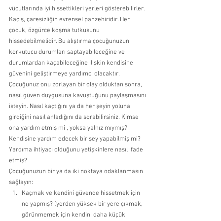
vücutlarında iyi hissettikleri yerleri gösterebilirler.  
Kaçış, çaresizliğin evrensel panzehiridir. Her 
çocuk, özgürce koşma tutkusunu 
hissedebilmelidir. Bu alıştırma çocuğunuzun 
korkutucu durumları saptayabileceğine ve 
durumlardan kaçabileceğine ilişkin kendisine 
güvenini geliştirmeye yardımcı olacaktır. 
Çocuğunuz onu zorlayan bir olay olduktan sonra, 
nasıl güven duygusuna kavuştuğunu paylaşmasını 
isteyin. Nasıl kaçtığını ya da her şeyin yoluna 
girdiğini nasıl anladığını da sorabilirsiniz. Kimse 
ona yardım etmiş mi , yoksa yalnız mıymış? 
Kendisine yardım edecek bir şey yapabilmiş mi? 
Yardıma ihtiyacı olduğunu yetişkinlere nasıl ifade 
etmiş?  
Çocuğunuzun bir ya da iki noktaya odaklanmasın 
sağlayın: 
Kaçmak ve kendini güvende hissetmek için 
ne yapmış? (yerden yüksek bir yere çıkmak, 
görünmemek için kendini daha küçük 