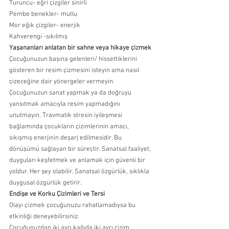
Turuncu- eğri çizgiler sinirli 
Pembe benekler- mutlu 
Mor eğik çizgiler- enerjik 
Kahverengi -sıkılmış 
Yaşananları anlatan bir sahne veya hikaye çizmek
Çocuğunuzun başına gelenleri/ hissettiklerini 
gösteren bir resim çizmesini isteyin ama nasıl 
çizeceğine dair yönergeler vermeyin. 
Çocuğunuzun sanat yapmak ya da doğruyu 
yansıtmak amacıyla resim yapmadığını 
unutmayın. Travmatik stresin iyileşmesi 
bağlamında çocukların çizimlerinin amacı, 
sıkışmış enerjinin deşarj edilmesidir. Bu 
dönüşümü sağlayan bir süreçtir. Sanatsal faaliyet, 
duyguları keşfetmek ve anlamak için güvenli bir 
yoldur. Her şey olabilir. Sanatsal özgürlük, sıklıkla 
duygusal özgürlük getirir.  
Endişe ve Korku Çizimleri ve Tersi
Olayı çizmek çocuğunuzu rahatlamadıysa bu 
etkinliği deneyebilirsiniz. 
Çocuğunuzdan iki ayrı kağıda iki ayrı çizim 