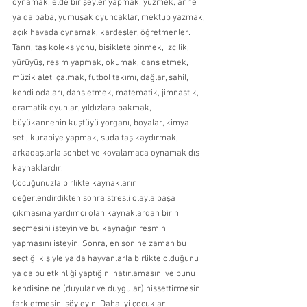
oynamak, elde bir şeyler yapmak, yüzmek, anne 
ya da baba, yumuşak oyuncaklar, mektup yazmak, 
açık havada oynamak, kardeşler, öğretmenler. 
Tanrı, taş koleksiyonu, bisiklete binmek, izcilik, 
yürüyüş, resim yapmak, okumak, dans etmek, 
müzik aleti çalmak, futbol takımı, dağlar, sahil, 
kendi odaları, dans etmek, matematik, jimnastik, 
dramatik oyunlar, yıldızlara bakmak, 
büyükannenin kuştüyü yorganı, boyalar, kimya 
seti, kurabiye yapmak, suda taş kaydırmak, 
arkadaşlarla sohbet ve kovalamaca oynamak dış 
kaynaklardır.  
Çocuğunuzla birlikte kaynaklarını 
değerlendirdikten sonra stresli olayla başa 
çıkmasına yardımcı olan kaynaklardan birini 
seçmesini isteyin ve bu kaynağın resmini 
yapmasını isteyin. Sonra, en son ne zaman bu 
seçtiği kişiyle ya da hayvanlarla birlikte olduğunu 
ya da bu etkinliği yaptığını hatırlamasını ve bunu 
kendisine ne (duyular ve duygular) hissettirmesini 
fark etmesini söyleyin. Daha iyi çocuklar 