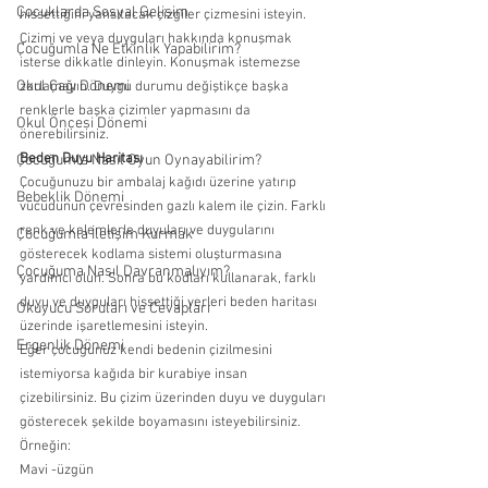
Çocuklarda Sosyal Gelişim
hissettiğini yansıtacak çizgiler çizmesini isteyin. 
Çizimi ve veya duyguları hakkında konuşmak 
Çocuğumla Ne Etkinlik Yapabilirim?
isterse dikkatle dinleyin. Konuşmak istemezse 
Okul Çağı Dönemi
zorlamayın. Duygu durumu değiştikçe başka 
renklerle başka çizimler yapmasını da 
Okul Öncesi Dönemi
önerebilirsiniz. 
Beden Duyu Haritası
Çocuğumla Nasıl Oyun Oynayabilirim?
Çocuğunuzu bir ambalaj kağıdı üzerine yatırıp 
Bebeklik Dönemi
vücudunun çevresinden gazlı kalem ile çizin. Farklı 
renk ve kalemlerle duyuları ve duygularını 
Çocuğumla İletişim Kurmak
gösterecek kodlama sistemi oluşturmasına 
Çocuğuma Nasıl Davranmalıyım?
yardımcı olun. Sonra bu kodları kullanarak, farklı 
duyu ve duyguları hissettiği yerleri beden haritası 
Okuyucu Soruları ve Cevapları
üzerinde işaretlemesini isteyin.  
Ergenlik Dönemi
Eğer çocuğunuz kendi bedenin çizilmesini 
istemiyorsa kağıda bir kurabiye insan 
çizebilirsiniz. Bu çizim üzerinden duyu ve duyguları 
gösterecek şekilde boyamasını isteyebilirsiniz. 
Örneğin: 
Mavi -üzgün 