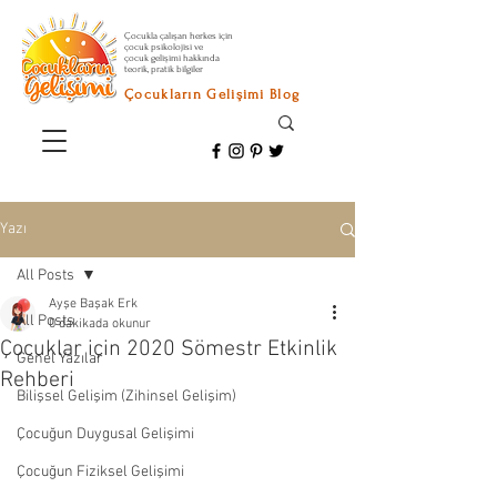
Çocukla çalışan herkes için
çocuk psikolojisi ve
çocuk gelişimi hakkında
teorik, pratik bilgiler
Çocukların Gelişimi Blog
Yazı
All Posts
Ayşe Başak Erk
All Posts
0 dakikada okunur
Çocuklar için 2020 Sömestr Etkinlik
Genel Yazılar
Rehberi
Bilişsel Gelişim (Zihinsel Gelişim)
Çocuğun Duygusal Gelişimi
Çocuğun Fiziksel Gelişimi