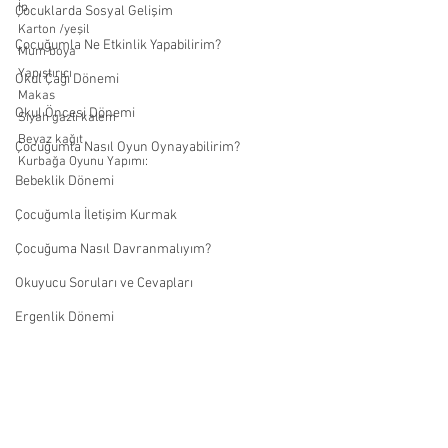
İp 
Çocuklarda Sosyal Gelişim
Karton /yeşil
Çocuğumla Ne Etkinlik Yapabilirim?
Mum boya 
Yapıştırıcı 
Okul Çağı Dönemi
Makas 
Okul Öncesi Dönemi
Siyah gazlı kalem 
Beyaz kağıt
Çocuğumla Nasıl Oyun Oynayabilirim?
Kurbağa Oyunu Yapımı:
Bebeklik Dönemi
Çocuğumla İletişim Kurmak
Çocuğuma Nasıl Davranmalıyım?
Okuyucu Soruları ve Cevapları
Ergenlik Dönemi