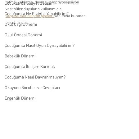
tatma, koklama, duyma,  propriyosepsiyon 
Çocuklarda Sosyal Gelişim
vestibüler duyuların kullanımıdır. 
Çocuğumla Ne Etkinlik Yapabilirim?
Duyusal sakinleşme şişeleri 
yapımına buradan 
erişebilirsiniz. 
Okul Çağı Dönemi
Okul Öncesi Dönemi
Çocuğumla Nasıl Oyun Oynayabilirim?
Bebeklik Dönemi
Çocuğumla İletişim Kurmak
Çocuğuma Nasıl Davranmalıyım?
Okuyucu Soruları ve Cevapları
Ergenlik Dönemi