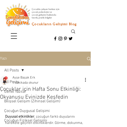
Çocukla çalışan herkes için
çocuk psikolojisi ve
çocuk gelişimi hakkında
teorik, pratik bilgiler
Çocukların Gelişimi Blog
Yazı
All Posts
Ayşe Başak Erk
All Posts
1 dakikada okunur
Çocuklar için Hafta Sonu Etkinliği:
Genel Yazılar
Okyanusu Evinizde Keşfedin
Bilişsel Gelişim (Zihinsel Gelişim)
Çocuğun Duygusal Gelişimi
Duyusal etkinlikler
, çocuğun farklı duyularını 
Çocuğun Fiziksel Gelişimi
harekete geçiren etkinliklerdir. Görme, dokunma, 