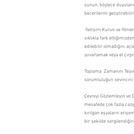
sunun, böylece duyuları
becerilerini geliştirebilir
 İletişim Kurun ve Yönle
sıklıkla fark ettiğimizde
edilebilir olmadığını açı
yuvarlamak veya el çırpm
Toplama  Zamanını Teşvi
sorumluluğun sevincini ö
Çevreyi Gözlemleyin ve 
mesafede çok fazla cazip
kırılgan eşyaların erişe
bir şekilde sergilendiği