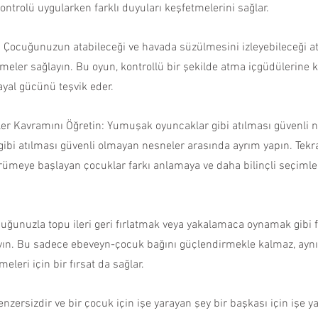
kontrolü uygularken farklı duyuları keşfetmelerini sağlar.
 Çocuğunuzun atabileceği ve havada süzülmesini izleyebileceği atk
meler sağlayın. Bu oyun, kontrollü bir şekilde atma içgüdülerine k
hayal gücünü teşvik eder.
r Kavramını Öğretin: Yumuşak oyuncaklar gibi atılması güvenli ne
r gibi atılması güvenli olmayan nesneler arasında ayrım yapın. Tekr
yürümeye başlayan çocuklar farkı anlamaya ve daha bilinçli seçiml
ocuğunuzla topu ileri geri fırlatmak veya yakalamaca oynamak gibi f
ayın. Bu sadece ebeveyn-çocuk bağını güçlendirmekle kalmaz, ayn
eleri için bir fırsat da sağlar.
zersizdir ve bir çocuk için işe yarayan şey bir başkası için işe y