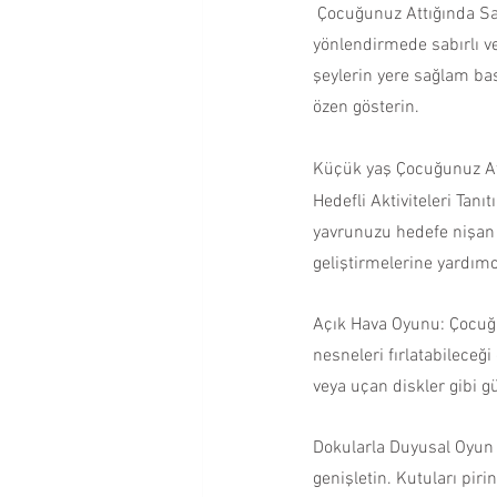
 Çocuğunuz Attığında Sabır ve Tutarlılık: Unutmayın, değişim zaman alır. Atma davranışının yeniden 
yönlendirmede sabırlı ve
şeylerin yere sağlam bas
özen gösterin.
Küçük yaş Çocuğunuz Att
Hedefli Aktiviteleri Tanı
yavrunuzu hedefe nişan a
geliştirmelerine yardımc
Açık Hava Oyunu: Çocuğu
nesneleri fırlatabileceğ
veya uçan diskler gibi g
Dokularla Duyusal Oyun 
genişletin. Kutuları pir