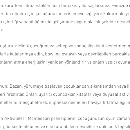
 korurken, atma istekleri için bir çıkış yolu sağlarsınız. Evinizde
eleri bu dönem için çocuğunuzun erişemeyeceği yere kaldırmak iyi bir
işbirliği yapabildiğinizde gelişimine uygun olacak şekilde nesnele
z. 
Oluşturun: Minik çocuğunuza sebep ve sonuç ilişkisini keşfetmenin 
klarla kuleler inşa edin, bowling oynayın veya devrilebilen bardakla
r onların atma enerjilerini yeniden yönlendirir ve onları yapıcı oyun
Sunun: Bazen, yürümeye başlayan çocuklar can sıkıntısından veya i
i fırlatırlar. Onları uyarıcı oyuncaklar, kitaplar veya duyusal aktivi
tif ellerini meşgul etmek, şüphesiz nesneleri havaya fırlatma eğilim
n Aktiviteler : Montessori prensiplerini çocuğunuzun oyun zamanı
gibi keşfedilebilen ve elle tutulabilen nesnelerle dolu açık tepsil