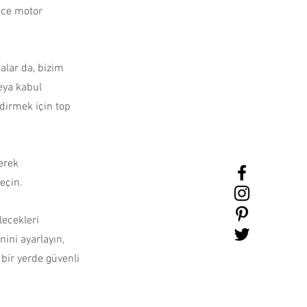
nce motor 
alar da, bizim 
veya kabul 
ndirmek için top 
erek 
eçin.
ecekleri 
ini ayarlayın, 
bir yerde güvenli 