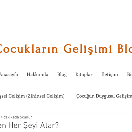
Çocukların Gelişimi Bl
Anasayfa
Hakkımda
Blog
Kitaplar
İletişim
Bi
işsel Gelişim (Zihinsel Gelişim)
Çocuğun Duygusal Gelişim
4 dakikada okunur
Çocuklarda Sosyal Gelişim
Çocuğumla Ne Etkinlik Yapabi
n Her Şeyi Atar?