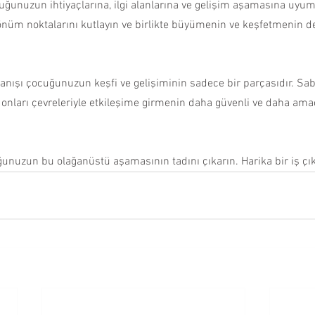
uğunuzun ihtiyaçlarına, ilgi alanlarına ve gelişim aşamasına uyum
nüm noktalarını kutlayın ve birlikte büyümenin ve keşfetmenin değ
nışı çocuğunuzun keşfi ve gelişiminin sadece bir parçasıdır. Sabır,
, onları çevreleriyle etkileşime girmenin daha güvenli ve daha amaçl
ğunuzun bu olağanüstü aşamasının tadını çıkarın. Harika bir iş çı