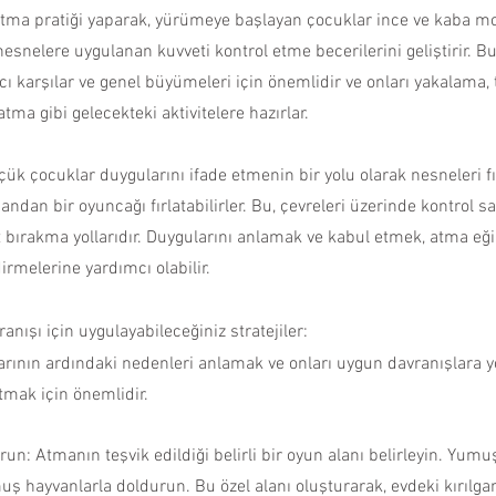
 Atma pratiği yaparak, yürümeye başlayan çocuklar ince ve kaba mot
nesnelere uygulanan kuvveti kontrol etme becerilerini geliştirir. Bu a
iyacı karşılar ve genel büyümeleri için önemlidir ve onları yakalama
tma gibi gelecekteki aktivitelere hazırlar.
ük çocuklar duygularını ifade etmenin bir yolu olarak nesneleri fırl
candan bir oyuncağı fırlatabilirler. Bu, çevreleri üzerinde kontrol 
t bırakma yollarıdır. Duygularını anlamak ve kabul etmek, atma eği
dirmelerine yardımcı olabilir.
nışı için uygulayabileceğiniz stratejiler:
rının ardındaki nedenleri anlamak ve onları uygun davranışlara 
mak için önemlidir. 
un: Atmanın teşvik edildiği belirli bir oyun alanı belirleyin. Yumuş
uş hayvanlarla doldurun. Bu özel alanı oluşturarak, evdeki kırılga