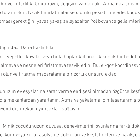
 tutarlı olun. Nazik hatırlatmalar ve olumlu pekiştirmelerle, küçük 
ması gerektiğini yavaş yavaş anlayacaktır. Yol boyunca gelişimleri
ığında... Daha Fazla Fikir
tın : Sepetler, kovalar veya hula hoplar kullanarak küçük bir hedef 
lmaya ve nesneleri fırlatmaya teşvik edin. Bu, el-göz koordinasyo
ı olur ve fırlatma maceralarına bir zorluk unsuru ekler.
nuzun ev eşyalarına zarar verme endişesi olmadan özgürce keşfe
i dış mekanlardan yararlanın. Atma ve yakalama için tasarlanmış top
üvenli dış mekan oyuncakları sağlayın.
: Minik çocuğunuzun duyusal deneyimlerini, oyunlarına farklı dok
inç, kum veya kuru fasulye ile doldurun ve keşfetmeleri ve nazikçe a