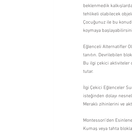
beklenmedik kalkışlardan
tehlikeli olabilecek obj
Çocuğunuz ile bu konuda 
koymaya başlayabilirsini
Eğlenceli Alternatifler 
tanıtın. Devrilebilen blo
Bu ilgi çekici aktivitele
tutar.
İlgi Çekici Eğlenceler 
isteğinden dolayı nesneler
Meraklı zihinlerini ve ak
Montessori'den Esinlene
Kumaş veya tahta bloklar 