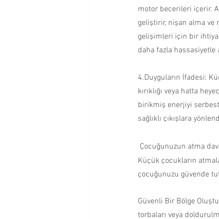
motor becerileri içerir.
geliştirir, nişan alma ve 
gelişimleri için bir iht
daha fazla hassasiyetle a
4.
Duyguların İfadesi: Küç
kırıklığı veya hatta heye
birikmiş enerjiyi serbes
sağlıklı çıkışlara yönlen
 Çocuğunuzun atma davra
Küçük çocukların atmala
çocuğunuzu güvende tut
Güvenli Bir Bölge Oluştur
torbaları veya doldurulm