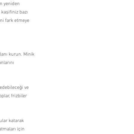
kaşifiniz bazı 
ni fark etmeye 
alanı kurun. Minik 
nlarını 
debileceği ve 
lar, frizbiler 
ular katarak 
tmaları için 