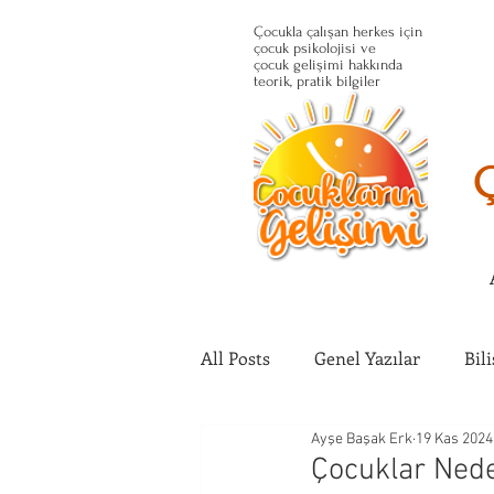
Çocukla çalışan herkes için
çocuk psikolojisi ve
çocuk gelişimi hakkında
teorik, pratik bilgiler
All Posts
Genel Yazılar
Bil
Ayşe Başak Erk
19 Kas 2024
Çocuğun Fiziksel Gelişimi
Çocuklar Nede