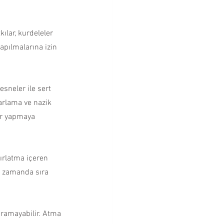
ılar, kurdeleler 
apılmalarına izin 
sneler ile sert 
arlama ve nazik 
er yapmaya 
ırlatma içeren 
ı zamanda sıra 
aramayabilir. Atma 