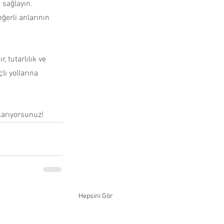
 sağlayın. 
erli anlarının 
 tutarlılık ve 
ı yollarına 
karıyorsunuz!
Hepsini Gör