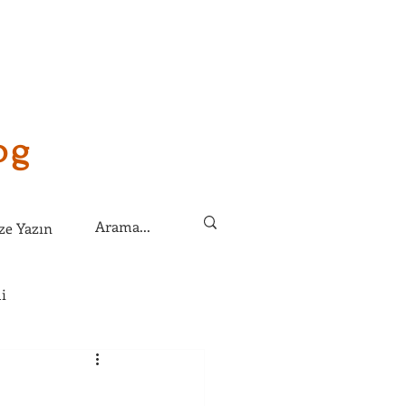
og
ze Yazın
i
lirim?