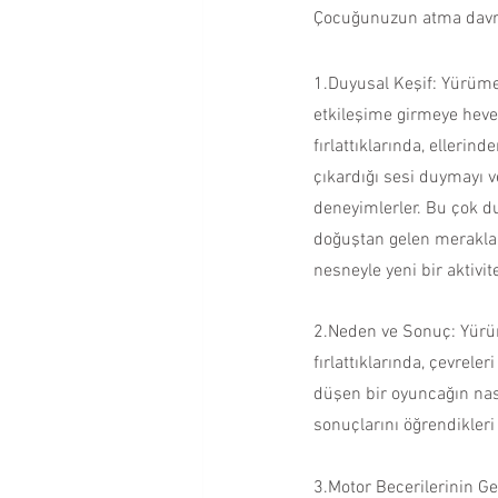
Çocuğunuzun atma davran
Okul Çağı Dönemi
Okul Ö
1.
Duyusal Keşif: Yürümey
etkileşime girmeye heves
Çocuğumla İletişim Kurmak
fırlattıklarında, ellerin
çıkardığı sesi duymayı 
deneyimlerler. Bu çok du
Ergenlik Dönemi
doğuştan gelen meraklar
nesneyle yeni bir aktivite
2.
Neden ve Sonuç: Yürüm
fırlattıklarında, çevreler
düşen bir oyuncağın nas
sonuçlarını öğrendikleri 
3.
Motor Becerilerinin Ge