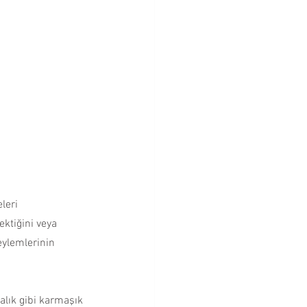
Bebeklik Dönemi
Cevapları
leri 
ektiğini veya 
ylemlerinin 
alık gibi karmaşık 