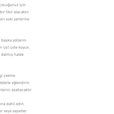
 çocuğunuz için 
 fikir olacaktır. 
ri eski yerlerine 
başka yollarını 
rı üst üste koyun. 
a dalmış halde 
lgi çekme 
telerle eğlendirin. 
lerini azaltacaktır.
na dahil edin. 
er veya sepetler 