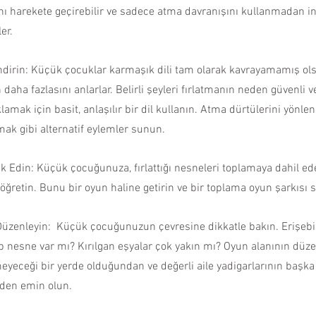
nı harekete geçirebilir ve sadece atma davranışını kullanmadan i
ler.
ndirin: Küçük çocuklar karmaşık dili tam olarak kavrayamamış ols
n daha fazlasını anlarlar. Belirli şeyleri fırlatmanın neden güvenli 
klamak için basit, anlaşılır bir dil kullanın. Atma dürtülerini yönle
ak gibi alternatif eylemler sunun.
k Edin: Küçük çocuğunuza, fırlattığı nesneleri toplamaya dahil ed
ğretin. Bunu bir oyun haline getirin ve bir toplama oyun şarkısı s
Düzenleyin:  Küçük çocuğunuzun çevresine dikkatle bakın. Erişebil
 nesne var mı? Kırılgan eşyalar çok yakın mı? Oyun alanının düzen
meyeceği bir yerde olduğundan ve değerli aile yadigarlarının başka 
nden emin olun.