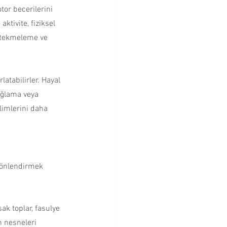
or becerilerini 
ktivite, fiziksel 
, tekmeleme ve 
atabilirler. Hayal 
sağlama veya 
limlerini daha 
yönlendirmek  
ak toplar, fasulye 
n nesneleri 