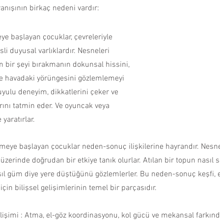
ışının birkaç nedeni vardır:
ncesi Dönemi
Çocuğumla Nasıl Oyun Oynayabilirim?
e başlayan çocuklar, çevreleriyle 
li duyusal varlıklardır. Nesneleri 
Çocuğuma Nasıl Davranmalıyım?
Okuyucu Soruları ve 
den bir şeyi bırakmanın dokunsal hissini, 
ve havadaki yörüngesini gözlemlemeyi 
yulu deneyim, dikkatlerini çeker ve 
ını tatmin eder. Ve oyuncak veya 
 yaratırlar.
eye başlayan çocuklar neden-sonuç ilişkilerine hayrandır. Nesne
i üzerinde doğrudan bir etkiye tanık olurlar. Atılan bir topun nasıl s
ıl güm diye yere düştüğünü gözlemlerler. Bu neden-sonuç keşfi, e
için bilişsel gelişimlerinin temel bir parçasıdır.
lişimi : Atma, el-göz koordinasyonu, kol gücü ve mekansal farkınd