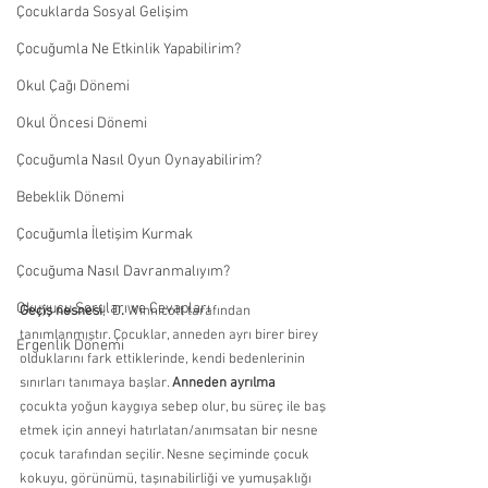
Çocuklarda Sosyal Gelişim
Çocuğumla Ne Etkinlik Yapabilirim?
Okul Çağı Dönemi
Okul Öncesi Dönemi
Çocuğumla Nasıl Oyun Oynayabilirim?
Bebeklik Dönemi
Çocuğumla İletişim Kurmak
Çocuğuma Nasıl Davranmalıyım?
Okuyucu Soruları ve Cevapları
Geçiş nesnesi
,  D
.
 Winnicott tarafından 
tanımlanmıştır. Çocuklar, anneden ayrı birer birey 
Ergenlik Dönemi
olduklarını fark ettiklerinde, kendi bedenlerinin 
sınırları tanımaya başlar. 
Anneden ayrılma
çocukta yoğun kaygıya sebep olur, bu süreç ile baş 
etmek için anneyi hatırlatan/anımsatan bir nesne 
çocuk tarafından seçilir. Nesne seçiminde çocuk 
kokuyu, görünümü, taşınabilirliği ve yumuşaklığı 