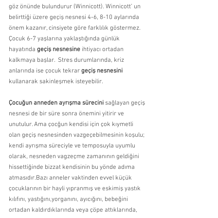
göz önünde bulundurur (Winnicott). Winnicott’ un 
belirttiği üzere geçiş nesnesi 4-6, 8-10 aylarında 
önem kazanır, cinsiyete göre farklılık göstermez. 
Çocuk 6-7 yaşlarına yaklaştığında günlük 
hayatında 
geçiş nesnesine
 ihtiyacı ortadan 
kalkmaya başlar.  Stres durumlarında, kriz 
anlarında ise çocuk tekrar 
geçiş nesnesini
kullanarak sakinleşmek isteyebilir.
Çocuğun anneden ayrışma sürecini
 sağlayan geçiş 
nesnesi de bir süre sonra önemini yitirir ve 
unutulur. Ama çocğun kendisi için çok kıymetli 
olan geçiş nesnesinden vazgeçebilmesinin koşulu; 
kendi ayrışma süreciyle ve temposuyla uyumlu 
olarak, nesneden vagzeçme zamanının geldiğini 
hissettiğinde bizzat kendisinin bu yönde adıma 
atmasıdır.Bazı anneler vaktinden evvel küçük 
çocuklarının bir hayli yıpranmış ve eskimiş yastık 
kılıfını, yastığını,yorganını, ayıcığını, bebeğini 
ortadan kaldırdıklarında veya çöpe attıklarında, 