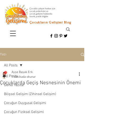
Çocukla çalışan herkes için
çocuk psikolojisi ve
çocuk gelişimi hakkında
teorik, pratik bilgiler
Çocukların Gelişimi Blog
Yazı
All Posts
Ayşe Başak Erk
All Posts
1 dakikada okunur
Çocuklarda Geçiş Nesnesinin Önemi
Genel Yazılar
Bilişsel Gelişim (Zihinsel Gelişim)
Çocuğun Duygusal Gelişimi
Çocuğun Fiziksel Gelişimi