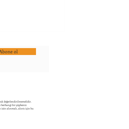
larda Gece Alt Islatma
nleri
Abone ol
arda alt ıslatma fiziksel
li olabilmektedir. Öncelikle
latma ile ilgili bir doktora
arak gerekli kontrollerin...
rak değerlendirilmemelidir.
li herhangi bir şüpheniz
izin alınmalı, alıntı için bu