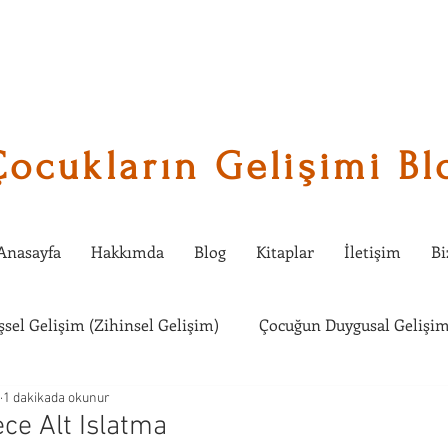
Çocukların Gelişimi Bl
Anasayfa
Hakkımda
Blog
Kitaplar
İletişim
Bi
işsel Gelişim (Zihinsel Gelişim)
Çocuğun Duygusal Gelişim
1 dakikada okunur
Çocuklarda Sosyal Gelişim
Çocuğumla Ne Etkinlik Yapabi
ce Alt Islatma