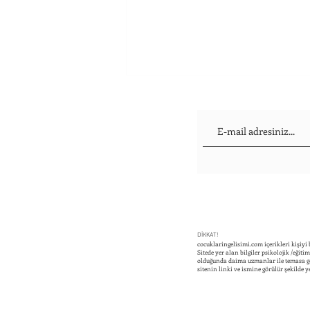
Çocuğum Altını Islatıyor:
Çocuklarda Alt Islatma Tedavisi
DİKKAT!
cocuklaringelisimi.com içerikleri kişiyi
Sitede yer alan bilgiler psikolojik /eğit
olduğunda daima uzmanlar ile temasa geç
sitenin linki ve ismine görülür şekilde y