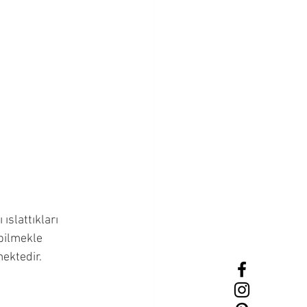
Bebeklik Dönemi
Cevapları
ıslattıkları 
bilmekle 
mektedir.