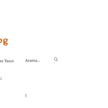
og
ze Yazın
i
lirim?