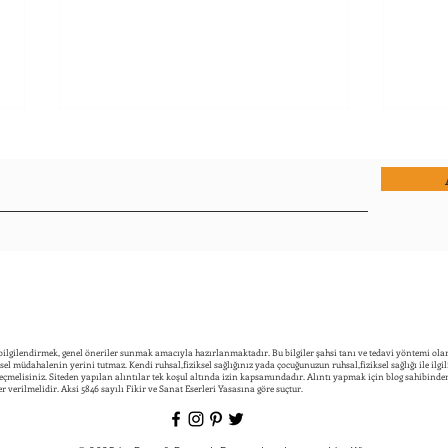
Çocuk
Nede
Çocukl
neden
alt ıs
başvur
Çocuklarda Alt Islatma
Nedenleri, Çocuklarda Gece Alt
Islatma
 bilgilendirmek, genel öneriler sunmak amacıyla hazırlanmaktadır. Bu bilgiler şahsi tanı ve tedavi yöntemi ola
imsel müdahalenin yerini tutmaz. Kendi ruhsal,fiziksel sağlığınız yada çocuğunuzun ruhsal,fiziksel sağlığı ile ilgi
melisiniz. Siteden yapılan alıntılar tek koşul altında izin kapsamındadır. Alıntı yapmak için blog sahibinden 
er verilmelidir. Aksi 5846 sayılı Fikir ve Sanat Eserleri Yasasına göre suçtur.