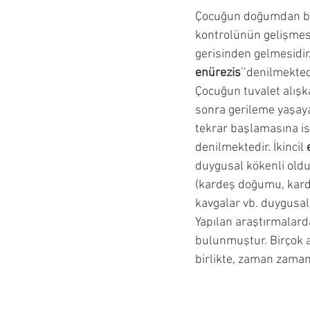
Çocuğun doğumdan ba
Okul Çağı Dönemi
Okul Ö
kontrolünün gelişmesi
gerisinden gelmesidir. 
enürezis
’’denilmektedi
Çocuğumla İletişim Kurmak
Çocuğun tuvalet alışk
sonra gerileme yaşaya
tekrar başlamasına ise 
Ergenlik Dönemi
denilmektedir. İkincil 
duygusal kökenli old
(kardeş doğumu, kardeş
kavgalar vb. duygusal s
Yapılan araştırmalarda
bulunmuştur. Birçok a
birlikte, zaman zaman