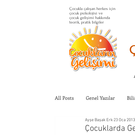
Çocukla çalışan herkes için
çocuk psikolojisi ve
çocuk gelişimi hakkında
teorik, pratik bilgiler
All Posts
Genel Yazılar
Bil
Ayşe Başak Erk
23 Oca 2013
Çocuğun Fiziksel Gelişimi
Çocuklarda Ge