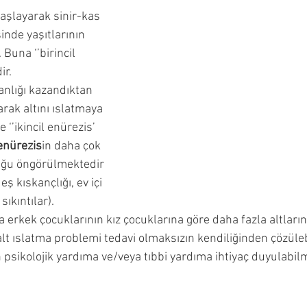
şlayarak sinir-kas 
ncesi Dönemi
Çocuğumla Nasıl Oyun Oynayabilirim?
nde yaşıtlarının 
Buna ‘’birincil 
r. 
Çocuğuma Nasıl Davranmalıyım?
Okuyucu Soruları ve 
anlığı kazandıktan 
rak altını ıslatmaya 
‘’ikincil enürezis’ 
enürezis
in daha çok 
uğu öngörülmektedir 
 kıskançlığı, ev içi 
ıkıntılar).
 erkek çocuklarının kız çocuklarına göre daha fazla altlarını 
lt ıslatma problemi tedavi olmaksızın kendiliğinden çözüle
 psikolojik yardıma ve/veya tıbbi yardıma ihtiyaç duyulabil