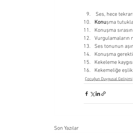
 Ses, hece tekrar
Konu
şma tutukl
Konuşma sırasınd
Vurgulamaların n
Ses tonunun aşırı
Konuşma gerekti
Kekeleme kaygısı
Kekemeliğe eşlik
Çocuğun Duygusal Gelişimi
Son Yazılar