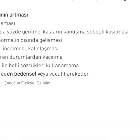
ının artması 
aşması 
a yüzde gerilme, kasların konuşma sebepli kasılması 
ormalin dışında gelişmesi 
 incelmesi, kalınlaşması 
ren durumlardan kaçınma 
 ile belli sözcükleri kullanamama 
 ed
en bedensel ve
ya vücut hareketler
Çocuğun Fiziksel Gelişimi