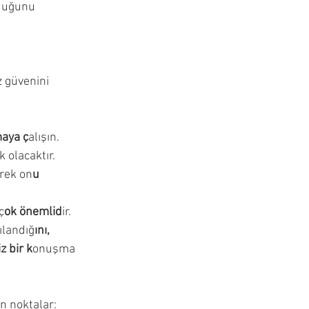
duğunu 
Bebeklik Dönemi
Cevapları
 güvenini 
maya ç
alışın. 
olacaktır. 
rek on
u 
ç
ok önemlid
ir. 
ılandığ
ını, 
iz bir k
onuşma 
n noktalar: