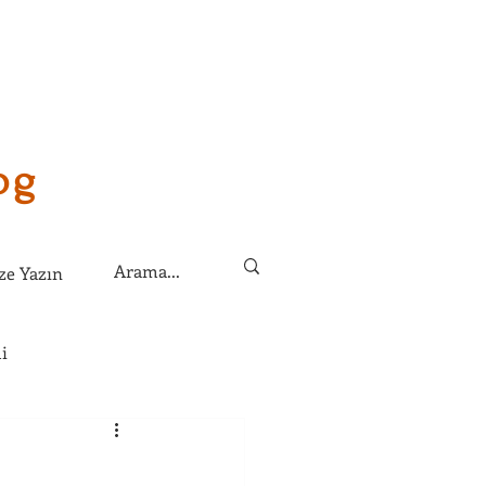
og
ze Yazın
i
lirim?