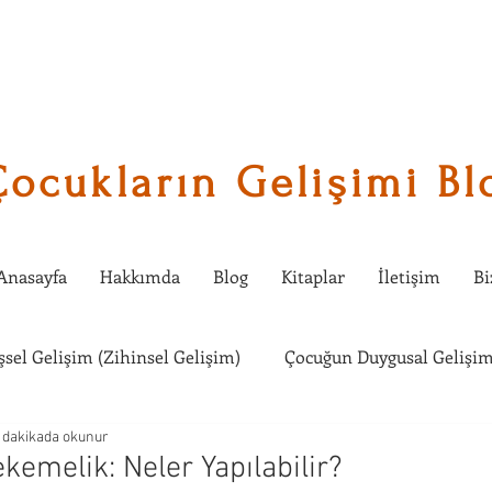
Çocukların Gelişimi Bl
Anasayfa
Hakkımda
Blog
Kitaplar
İletişim
Bi
işsel Gelişim (Zihinsel Gelişim)
Çocuğun Duygusal Gelişim
 dakikada okunur
Çocuklarda Sosyal Gelişim
Çocuğumla Ne Etkinlik Yapabi
kemelik: Neler Yapılabilir?