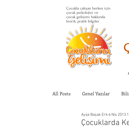
Çocukla çalışan herkes için
çocuk psikolojisi ve
çocuk gelişimi hakkında
teorik, pratik bilgiler
All Posts
Genel Yazılar
Bil
Ayşe Başak Erk
6 Nis 2013
1
Çocuğun Fiziksel Gelişimi
Çocuklarda Ke