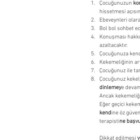
Çocuğunuzun
 k
Okul Çağı Dönemi
Okul Ö
hissetmesi açısın
Ebeveynleri olara
Bol bol sohbet ed
Çocuğumla İletişim Kurmak
Konuşması hakkın
azaltacaktır. 
Çocuğunuza kendi
Ergenlik Dönemi
Kekemeliğinin ar
Çocuğunuz ile ta
Çocuğunuz kekele
dinlemey
e devam
Ancak kekemeliği
Eğer geçici keke
kend
ine öz güven
terapisti
ne başv
Dikkat edilmesi 
v