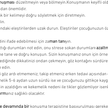
onuşmas
ı düzeltmeyin veya bölmeyin.Konuşmanın keyifli ol
ncesi Dönemi
Çocuğumla Nasıl Oyun Oynayabilirim?
dan önemlidir. 
k bir kelimeyi doğru söyletmek için diretmeyin. 
in. 
Çocuğuma Nasıl Davranmalıyım?
Okuyucu Soruları ve 
daki eleştirilerden uzak durun. Eleştiriler çocuğunuzun öz
ni ifade edebilmesi için za
man tanı
yın.
ttığı durumları not edin, onu strese sokan durumlar
ı
azalt
ne tane ve doğru konuşun. Sizin konuşmanız onun için örnek 
diğinde dikkatinizi ondan çekmeyin, göz kontağını sürdüre
 edin.
 göz ardı etmemeniz, takip etmeniz erken tedavi açısından 
melik 5-6 aydan uzun sürdü ise ve çocuğunuzu gittikçe kayg
in azaldığını ve kekemelik nedeni ile tikler gözlemliyor isen
urm
anız sağlıklı olacaktır.
e devamında bir 
konuşma terapistine başvurulması gereke