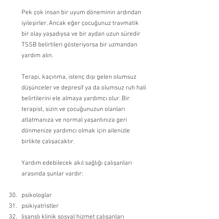
Pek çok insan bir uyum döneminin ardından 
iyileşirler. Ancak eğer çocuğunuz travmatik 
bir olay yaşadıysa ve bir aydan uzun süredir 
TSSB belirtileri gösteriyorsa bir uzmandan 
yardım alın.
Terapi, kaçınma, istenç dışı gelen olumsuz 
düşünceler ve depresif ya da olumsuz ruh hali 
belirtilerini ele almaya yardımcı olur. Bir 
terapist, sizin ve çocuğunuzun olanları 
atlatmanıza ve normal yaşantınıza geri 
dönmenize yardımcı olmak için ailenizle 
birlikte çalışacaktır.
Yardım edebilecek akıl sağlığı çalışanları 
arasında şunlar vardır:
psikologlar 
psikiyatristler 
lisanslı klinik sosyal hizmet çalışanları 