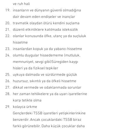
ve ruh hali 
insanların ve dünyanın güvenli olmadığına 
dair devam eden endişeler ve inançlar 
travmatik olaydan ötürü kendini suçlama 
düzenli etkinliklere katılmada isteksizlik 
olanlar konusunda öfke, utanç ya da suçluluk 
hissetme 
insanlardan kopuk ya da yabancı hissetme 
olumlu duygular hissedememe (mutluluk, 
memnuniyet, sevgi gibi)Süregiden kaygı 
hisleri ya da fiziksel tepkiler 
uykuya dalmada ve sürdürmede güçlük 
huzursuz, sıkıntılı ya da öfkeli hissetme 
dikkat vermede ve odaklanmada sorunlar 
her zaman tehlikelere ya da uyarı işaretlerine 
karşı tetikte olma 
kolayca ürkme
Gençlerdeki TSSB işaretleri yetişkinlerinkine 
benzerdir. Ancak çocuklardaki TSSB biraz 
farklı görünebilir. Daha küçük çocuklar daha 