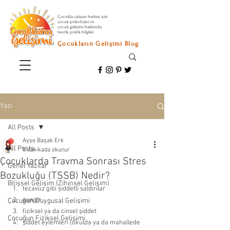
Çocukla çalışan herkes için
çocuk psikolojisi ve
çocuk gelişimi hakkında
teorik, pratik bilgiler
Çocukların Gelişimi Blog
Yazı
All Posts
Ayşe Başak Erk
All Posts
5 dakikada okunur
Çocuklarda Travma Sonrası Stres
Genel Yazılar
Bozukluğu (TSSB) Nedir?
Bilişsel Gelişim (Zihinsel Gelişim)
tecavüz gibi şiddetli saldırılar 
yangın 
Çocuğun Duygusal Gelişimi
fiziksel ya da cinsel şiddet 
Çocuğun Fiziksel Gelişimi
şiddet eylemleri (okulda ya da mahallede 