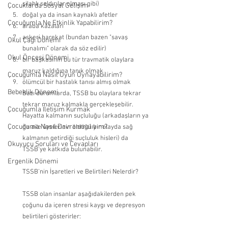
silahlı saldırılar olması gibi) 
Çocuklarda Sosyal Gelişim
doğal ya da insan kaynaklı afetler 
Çocuğumla Ne Etkinlik Yapabilirim?
araba kazaları 
askeri harekat (bundan bazen "savaş 
Okul Çağı Dönemi
bunalımı" olarak da söz edilir) 
Okul Öncesi Dönemi
bir başkasının bu tür travmatik olaylara 
maruz kaldığına tanık olmak 
Çocuğumla Nasıl Oyun Oynayabilirim?
ölümcül bir hastalık tanısı almış olmak
Bebeklik Dönemi
Bazı durumlarda, TSSB bu olaylara tekrar 
tekrar maruz kalmakla gerçekleşebilir. 
Çocuğumla İletişim Kurmak
Hayatta kalmanın suçluluğu (arkadaşların ya 
Çocuğuma Nasıl Davranmalıyım?
da aile üyelerinin öldüğü bir olayda sağ 
kalmanın getirdiği suçluluk hisleri) da 
Okuyucu Soruları ve Cevapları
TSSB’ye katkıda bulunabilir.
Ergenlik Dönemi
TSSB’nin İşaretleri ve Belirtileri Nelerdir?
TSSB olan insanlar aşağıdakilerden pek 
çoğunu da içeren stresi kaygı ve depresyon 
belirtileri gösterirler: