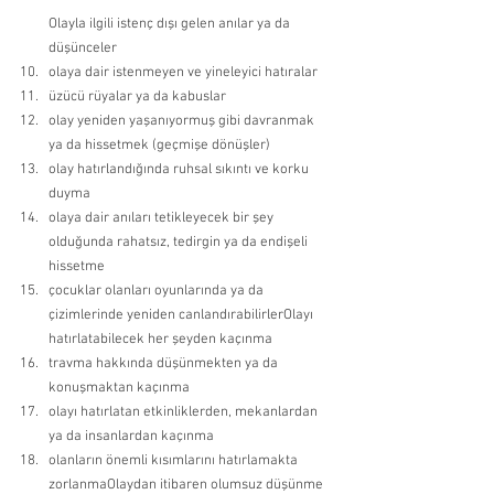
Olayla ilgili istenç dışı gelen anılar ya da 
düşünceler 
olaya dair istenmeyen ve yineleyici hatıralar 
üzücü rüyalar ya da kabuslar 
olay yeniden yaşanıyormuş gibi davranmak 
ya da hissetmek (geçmişe dönüşler) 
olay hatırlandığında ruhsal sıkıntı ve korku 
duyma 
olaya dair anıları tetikleyecek bir şey 
olduğunda rahatsız, tedirgin ya da endişeli 
hissetme 
çocuklar olanları oyunlarında ya da 
çizimlerinde yeniden canlandırabilirlerOlayı 
hatırlatabilecek her şeyden kaçınma 
travma hakkında düşünmekten ya da 
konuşmaktan kaçınma 
olayı hatırlatan etkinliklerden, mekanlardan 
ya da insanlardan kaçınma 
olanların önemli kısımlarını hatırlamakta 
zorlanmaOlaydan itibaren olumsuz düşünme 