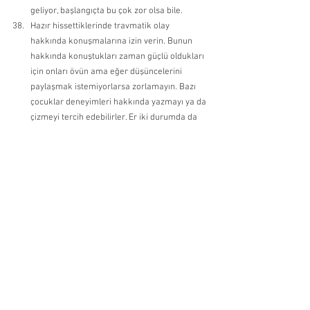
geliyor, başlangıçta bu çok zor olsa bile. 
Hazır hissettiklerinde travmatik olay 
hakkında konuşmalarına izin verin. Bunun 
hakkında konuştukları zaman güçlü oldukları 
için onları övün ama eğer düşüncelerini 
paylaşmak istemiyorlarsa zorlamayın. Bazı 
çocuklar deneyimleri hakkında yazmayı ya da 
çizmeyi tercih edebilirler. Er iki durumda da 
cesaretlendirmek ve övmek hislerini dışa 
vurmalarına yardımcı olabilir. 
Hislerinin tipik olduğu ve “delirmedikleri” 
konusunda onlara güven verin. 
Ebeveynlerinin desteği ve anlayışı zor hislerle 
başa çıkmanıza yardımcı olabilir. 
Bazı çocuklar ve gençler travma atlatan 
insanlar için olan bir destek grubuna 
katılmayı faydalı bulurlar. İnternetten 
araştırabilir ya da pediyatristinizden veya 
okuldaki rehber öğretmenden yakınlardaki 
destek gruplarına bakmalarını isteyebilirsiniz. 