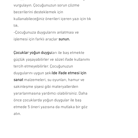
vurgulayın. Çocuğunuzun sorun çözme 
becerilerini desteklemek için 
kullanabileceğiniz önerileri içeren yazı için tık 
tık.
-Çocuğunuza duygularını anlatması ve 
işlemesi için farklı araçlar 
sunun.
Çocuklar yoğun duygu
ları ile baş etmekte 
güçlük yaşayabilirler ve sözel ifade kullanımı 
tercih etmeyebilirler. Çocuğunuzun 
duygularını uygun şeki
lde ifade etmesi için 
sanat
 malzemeleri, su oyunları, hamur ve 
sakinleşme şişesi gibi materyallerden 
yararlanmasına yardımcı olabilirsiniz. Daha 
önce çocuklarda yoğun duygular ile baş 
etmede 5 öneri yazısına da mutlaka bir göz 
atın.