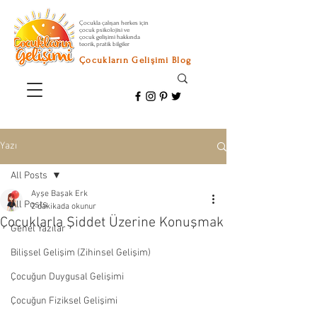
Çocukla çalışan herkes için
çocuk psikolojisi ve
çocuk gelişimi hakkında
teorik, pratik bilgiler
Çocukların Gelişimi Blog
Yazı
All Posts
Ayşe Başak Erk
All Posts
2 dakikada okunur
Çocuklarla Şiddet Üzerine Konuşmak
Genel Yazılar
Bilişsel Gelişim (Zihinsel Gelişim)
Çocuğun Duygusal Gelişimi
Çocuğun Fiziksel Gelişimi