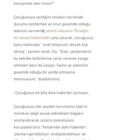
konuşmak ister misin?’’
Çocuğunuza verdiğini cevabın içerisinde 
durumu özetlemek ve onun güvende olduğu 
telkinini vermen
iz
 yeterli olacaktır. Örneğin 
bir savaş haberinden
 yola çıkarak, çocuğunuz 
konu hakkında ‘’ evet biliyorum, birçok kişi 
ölmüş.’’ yanıtını verdi. Siz, ‘’Evet, yetişkinlerin 
bu şekilde birbirlerine zarar vererek kavga 
etmeleri beni de üzüyor. Senin ve ailemizin 
güvende olduğu bir yerde olmasına 
memnunum.’’ diyebilirsiniz.
-Çocuğunuz etrafta iken haberleri açmayın.
Çocuğunuzu her şeyden korumanız tabii ki 
mümkün değil ancak edindikleri bilgileri 
sınırlandırarak onların psikolojisini 
koruyabilirsiniz. Yetişkinler dahi haberleri 
izlerken gerilebiliyor, endişelenebiliyor ve 