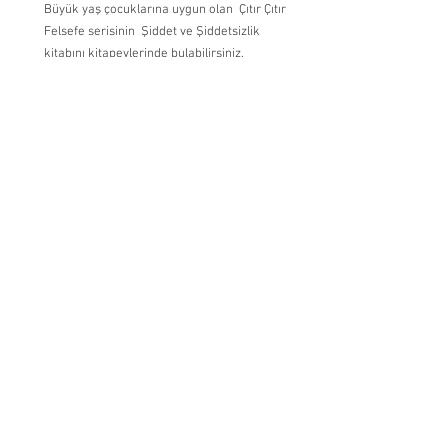
Büyük yaş çocuklarına uygun olan  Çıtır Çıtır 
Felsefe serisinin  Şiddet ve Şiddetsizlik 
kitabını kitapevlerinde bulabilirsiniz.
Eğer çocuğunuzun tüm desteklerinize 
rağmen korku ve endişeleri ile baş 
edemiyorsa mutlaka çocuk psikoloğundan 
destek alın.
Bu konuda psikolojik desteği Mika Psikoloji’ 