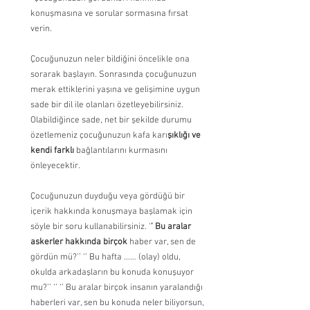
konuşmasına ve sorular sormasına fırsat 
verin.
Çocuğunuzun neler bildiğini öncelikle ona 
sorarak başlayın. Sonrasında çocuğunuzun 
merak ettiklerini yaşına ve gelişimine uygun 
sade bir dil ile olanları özetleyebilirsiniz. 
Olabildiğince sade, net bir şekilde durumu 
özetlemeniz çocuğunuzun kafa karı
şıklığı ve 
kendi farklı
 bağlantılarını kurmasını 
önleyecektir.
Çocuğunuzun duyduğu veya gördüğü bir 
içerik hakkında konuşmaya başlamak için 
söyle bir soru kullanabilirsiniz. ‘
’ Bu aralar 
askerler hakkında birçok 
haber var, sen de 
gördün mü?’’ ‘’ Bu hafta …… (olay) oldu, 
okulda arkadaşların bu konuda konuşuyor 
mu?’’ ‘’ ‘’ Bu aralar birçok insanın yaralandığı 
haberleri var, sen bu konuda neler biliyorsun, 