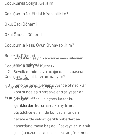
Çocuklarda Sosyal Gelişim
Çocuğumla Ne Etkinlik Yapabilirim?
Okul Çağı Dönemi
Okul Öncesi Dönemi
Çocuğumla Nasıl Oyun Oynayabilirim?
Bebeklik Dönemi
Gördükleri şeyin kendisine veya ailesinin 
başına geleceği, 
Çocuğumla İletişim Kurmak
Sevdiklerinden ayrılacağında, tek başına 
Çocuğuma Nasıl Davranmalıyım?
kalacağı, 
Kendi ve sevdiklerinin güvende olmadıkları 
Okuyucu Soruları ve Cevapları
konusunda aşırı stres ve endişe yaşarlar.
Ergenlik Dönemi
Çocuğunuzu belli bir yaşa kadar bu 
i
çeriklerden koruma
nız kolaydı ama 
büyüdükçe etrafında konuşulanlardan, 
gazetelerde şiddet içerikli haberlerden 
haberdar olmaya başladı. Ebeveynleri olarak 
çocuğunuzun psikolojisinin zarar görmemesi 