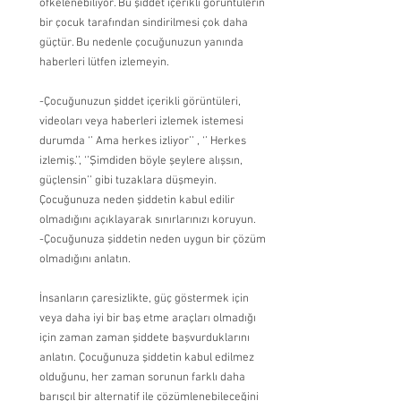
öfkelenebiliyor. Bu şiddet içerikli görüntülerin 
bir çocuk tarafından sindirilmesi çok daha 
güçtür. Bu nedenle çocuğunuzun yanında 
haberleri lütfen izlemeyin.
-Çocuğunuzun şiddet içerikli görüntüleri, 
videoları veya haberleri izlemek istemesi 
durumda ‘’ Ama herkes izliyor’’ , ‘’ Herkes 
izlemiş.’’, ‘’Şimdiden böyle şeylere alışsın, 
güçlensin’’ gibi tuzaklara düşmeyin. 
Çocuğunuza neden şiddetin kabul edilir 
olmadığını açıklayarak sınırlarınızı koruyun.
-Çocuğunuza şiddetin neden uygun bir çözüm 
olmadığını anlatın.
İnsanların çaresizlikte, güç göstermek için 
veya daha iyi bir baş etme araçları olmadığı 
için zaman zaman şiddete başvurduklarını 
anlatın. Çocuğunuza şiddetin kabul edilmez 
olduğunu, her zaman sorunun farklı daha 
barışçıl bir alternatif ile çözümlenebileceğini 