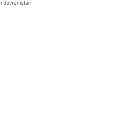
 davranışları 
Bebeklik Dönemi
Cevapları