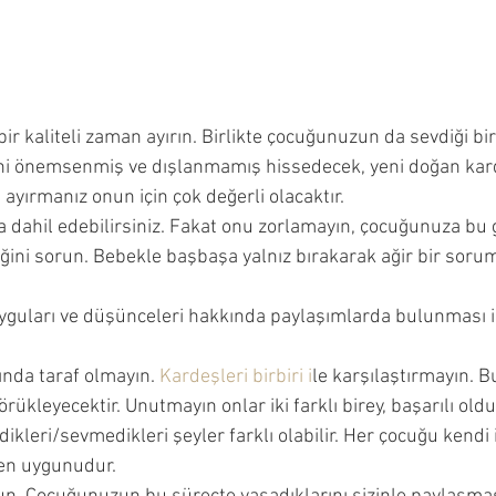
r kaliteli zaman ayırın. Birlikte çocuğunuzun da sevdiği bir a
ni önemsenmiş ve dışlanmamış hissedecek, yeni doğan kar
ayırmanız onun için çok değerli olacaktır. 
 dahil edebilirsiniz. Fakat onu zorlamayın, çocuğunuza bu g
ini sorun. Bebekle başbaşa yalnız bırakarak ağir bir sorum
uları ve düşünceleri hakkında paylaşımlarda bulunması i
ında taraf olmayın. 
Kardeşleri birbiri i
le karşılaştırmayın. B
örükleyecektir. Unutmayın onlar iki farklı birey, başarılı old
evdikleri/sevmedikleri şeyler farklı olabilir. Her çocuğu kendi 
en uygunudur. 