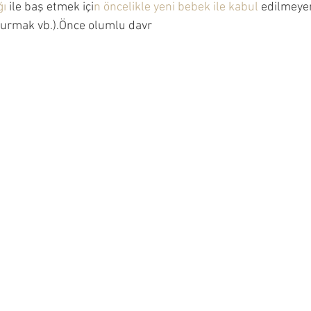
ğı
 ile baş etmek içi
n öncelikle yeni bebek ile kabul 
edilmeyen
ncesi Dönemi
Çocuğumla Nasıl Oyun Oynayabilirim?
(vurmak vb.).Önce olumlu davr
Çocuğuma Nasıl Davranmalıyım?
Okuyucu Soruları ve 