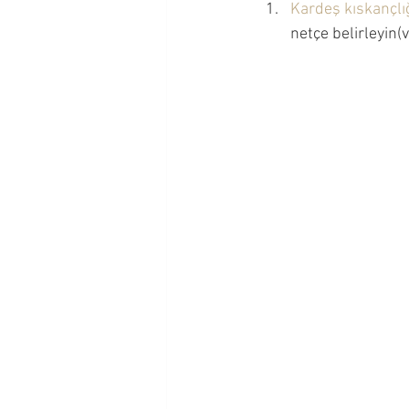
Kardeş kıskançlı
Okul Çağı Dönemi
Okul Ö
netçe belirleyin
Çocuğumla İletişim Kurmak
Ergenlik Dönemi