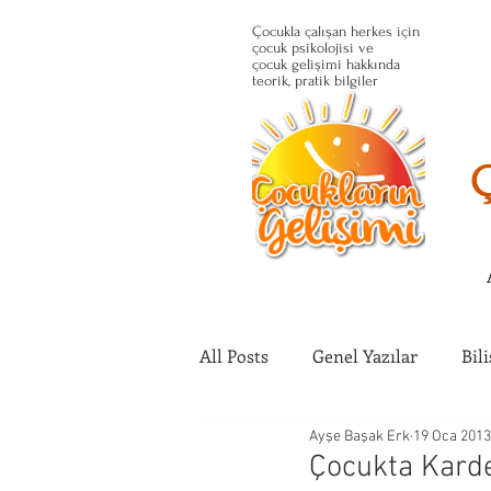
Çocukla çalışan herkes için
çocuk psikolojisi ve
çocuk gelişimi hakkında
teorik, pratik bilgiler
All Posts
Genel Yazılar
Bil
Ayşe Başak Erk
19 Oca 2013
Çocuğun Fiziksel Gelişimi
Çocukta Kardeş