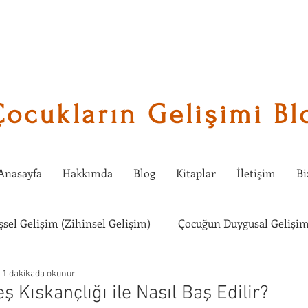
Çocukların Gelişimi Bl
Anasayfa
Hakkımda
Blog
Kitaplar
İletişim
Bi
işsel Gelişim (Zihinsel Gelişim)
Çocuğun Duygusal Gelişim
1 dakikada okunur
Çocuklarda Sosyal Gelişim
Çocuğumla Ne Etkinlik Yapabi
 Kıskançlığı ile Nasıl Baş Edilir?