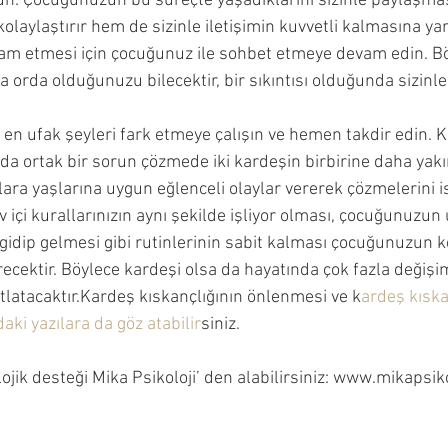
 olun. Çocuğunuzun bu süreçte yaşadıklarını sizinle paylaşm
olaylaştırır hem de sizinle iletişimin kuvvetli kalmasına yar
evam etmesi için çocuğunuz ile sohbet etmeye devam edin. Bö
a orda olduğunuzu bilecektir, bir sıkıntısı olduğunda sizin
rı en ufak şeyleri fark etmeye çalışın ve hemen takdir edin. K
a ortak bir sorun çözmede iki kardeşin birbirine daha yakın
nlara yaşlarına uygun eğlenceli olaylar vererek çözmelerini is
 içi kurallarınızın aynı şekilde işliyor olması, çocuğunuzu
gidip gelmesi gibi rutinlerinin sabit kalması çocuğunuzun k
ecektir. Böylece kardeşi olsa da hayatında çok fazla değişi
latacaktır.Kardeş kıskançlığının önlenmesi ve k
ardeş kıska
aki yazılara da göz atabilir
siniz.
jik desteği Mika Psikoloji’ den alabilirsiniz: www.mikapsik
3