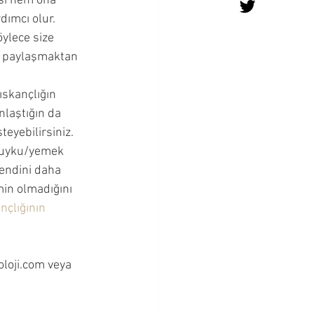
ası hem ona 
dımcı olur. 
ylece size 
le paylaşmaktan 
ıskançlığın 
laştığın da 
teyebilirsiniz. 
n uyku/yemek 
endini daha 
min olmadığını 
nçlığının 
oloji.com veya 