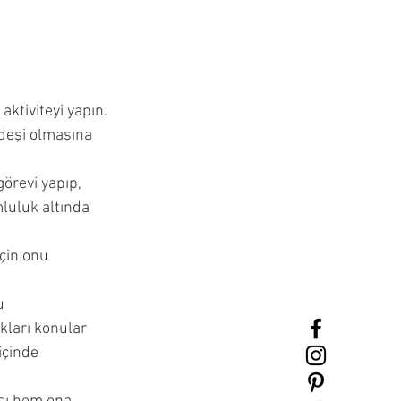
ktiviteyi yapın. 
deşi olmasına 
örevi yapıp, 
luluk altında 
çin onu 
u 
ukları konular 
içinde 