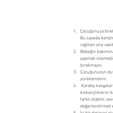
Çocuğunuza birebi
Bu sayede kendi
rağmen ona vakit 
Bebeğin bakımına
yapmak istemediğ
bırakmayın. 
Çocuğunuzun duyg
yüreklendirin. 
 Kardeş kavgalar
kıskançlıklarını k
farklı olabilir, s
değerlendirmek 