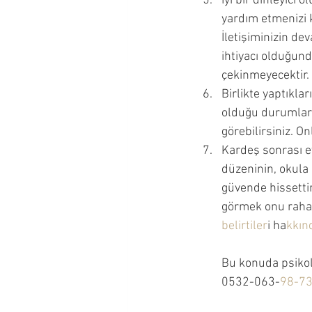
İyi bir dinleyici
yardım etmenizi k
İletişiminizin d
ihtiyacı olduğund
çekinmeyecektir. 
Birlikte yaptıkla
olduğu durumlard
görebilirsiniz. O
Kardeş sonrası ev
düzeninin, okula 
güvende hissettir
görmek onu rahat
belirtiler
i ha
kkınd
Bu konuda psikolo
0532-063-
98-7