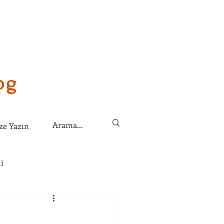
og
ze Yazın
i
lirim?