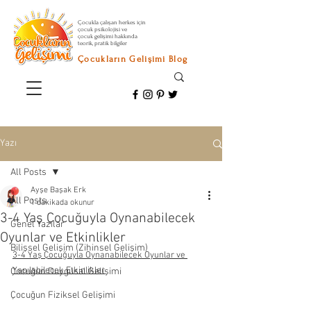
Çocukla çalışan herkes için
çocuk psikolojisi ve
çocuk gelişimi hakkında
teorik, pratik bilgiler
Çocukların Gelişimi Blog
Yazı
All Posts
Ayşe Başak Erk
All Posts
1 dakikada okunur
3-4 Yaş Çocuğuyla Oynanabilecek
Genel Yazılar
Oyunlar ve Etkinlikler
Bilişsel Gelişim (Zihinsel Gelişim)
3-4 Yaş Çocuğuyla Oynanabilecek Oyunlar ve 
Yapılabilecek Etkinlikler
Çocuğun Duygusal Gelişimi
Çocuğun Fiziksel Gelişimi