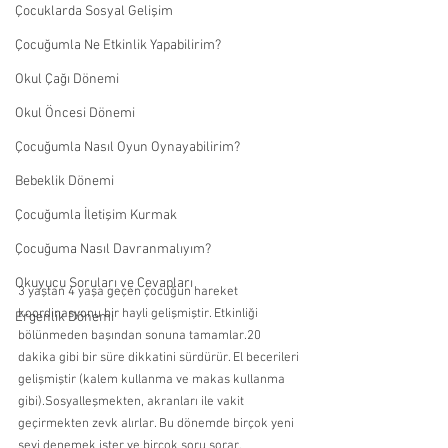
Çocuklarda Sosyal Gelişim
Çocuğumla Ne Etkinlik Yapabilirim?
Okul Çağı Dönemi
Okul Öncesi Dönemi
Çocuğumla Nasıl Oyun Oynayabilirim?
Bebeklik Dönemi
Çocuğumla İletişim Kurmak
Çocuğuma Nasıl Davranmalıyım?
Okuyucu Soruları ve Cevapları
3 yaştan 4 yaşa geçen çocuğun hareket 
koordinasyonu bir hayli gelişmiştir. Etkinliği 
Ergenlik Dönemi
bölünmeden başından sonuna tamamlar.20 
dakika gibi bir süre dikkatini sürdürür. El becerileri 
gelişmiştir (kalem kullanma ve makas kullanma 
gibi).Sosyalleşmekten, akranları ile vakit 
geçirmekten zevk alırlar. Bu dönemde birçok yeni 
şeyi denemek ister ve birçok soru sorar. 