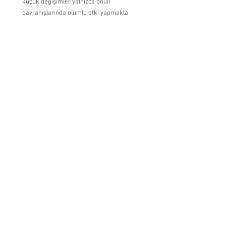
küçük değişimler yalnızca onun 
davranışlarında olumlu etki yapmakla 
kalmayacak, aynı zamanda ona, gelecekteki 
duygusal dünyasında önemli rollere sahip 
olacak “sağlıklı yaşam alışkanlıkları” 
kazandıracak.
Okul Çağı Dönemi
Okul Öncesi Dönemi
Hepsini Gör
Son Yazılar