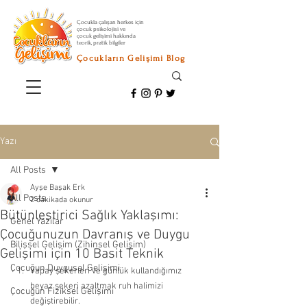
Çocukla çalışan herkes için
çocuk psikolojisi ve
çocuk gelişimi hakkında
teorik, pratik bilgiler
Çocukların Gelişimi Blog
Yazı
All Posts
Ayşe Başak Erk
All Posts
2 dakikada okunur
Bütünleştirici Sağlık Yaklaşımı:
Genel Yazılar
Çocuğunuzun Davranış ve Duygu
Bilişsel Gelişim (Zihinsel Gelişim)
Gelişimi için 10 Basit Teknik
Çocuğun Duygusal Gelişimi
Yapay şekerleri ve günlük kullandığımız 
beyaz şekeri azaltmak ruh halimizi 
Çocuğun Fiziksel Gelişimi
değiştirebilir. 