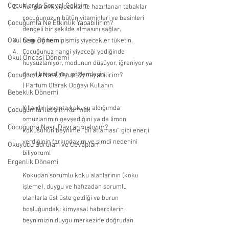
Çocuklarda Sosyal Gelişim
Rengarenk yiyeceklerle hazırlanan tabaklar 
çocuğunuzun bütün vitaminleri ve besinleri 
Çocuğumla Ne Etkinlik Yapabilirim?
dengeli bir şekilde almasını sağlar. 
Okul Çağı Dönemi
hem çiğ hem pişmiş yiyecekler tüketin. 
Çocuğunuz hangi yiyeceği yediğinde 
Okul Öncesi Dönemi
huysuzlanıyor, modunun düşüyor, iğreniyor ya 
da iyi hissediyor, gözlemleyin.
Çocuğumla Nasıl Oyun Oynayabilirim?
| Parfüm Olarak Doğayı Kullanın
Bebeklik Dönemi
Yıllardır, lavanta kokusu aldığımda 
Çocuğumla İletişim Kurmak
omuzlarımın gevşediğini ya da limon 
Çocuğuma Nasıl Davranmalıyım?
kokusunun beynime “pil atlaması” gibi enerji 
verdiğinin farkındayım ve şimdi nedenini 
Okuyucu Soruları ve Cevapları
biliyorum!
Ergenlik Dönemi
Kokudan sorumlu koku alanlarının (koku 
işleme), duygu ve hafızadan sorumlu 
olanlarla üst üste geldiği ve burun 
boşluğundaki kimyasal habercilerin 
beynimizin duygu merkezine doğrudan 