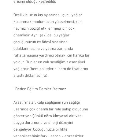
erişimi olduğu keşfedildi.
Özellikle uzun kış aylarında,uçucu yağlar 
kullanmak modumuzun yükselmesi, ruh 
halimizin pozitif etkilenmesi için çok 
önemlidir. Aynı şekilde, bu yağlar 
çocuğunuzun ev ödevi sırasında 
odaklanmasına ve yatma zamanda 
rahatlamasına yardımcı olmak için harika bir 
yoldur. Bunlar en çok sevdiğimiz esansiyel 
yağlardır (hem kalitelerini hem de fiyatlarını 
araştırdıktan sonra).
| Beden Eğitim Dersleri Yetmez
Araştırmalar, kalp sağlığının ruh sağlığı 
üzerinde çok önemli bir role sahip olduğunu 
gösteriyor. Çünkü nöro kimyasal aktivite 
duygu durumunu ve enerji düzeyini 
dengeliyor. Çocuğunuzla birlikte 
yapabileceğiniz farklı aerobik egzersizler 