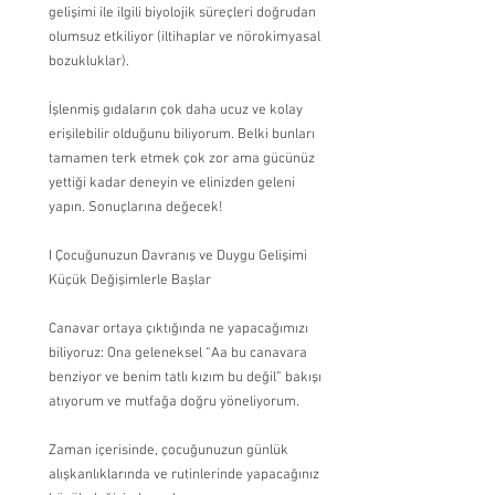
gelişimi ile ilgili biyolojik süreçleri doğrudan 
olumsuz etkiliyor (iltihaplar ve nörokimyasal 
bozukluklar). 
İşlenmiş gıdaların çok daha ucuz ve kolay 
erişilebilir olduğunu biliyorum. Belki bunları 
tamamen terk etmek çok zor ama gücünüz 
yettiği kadar deneyin ve elinizden geleni 
yapın. Sonuçlarına değecek!
I Çocuğunuzun Davranış ve Duygu Gelişimi 
Küçük Değişimlerle Başlar
Canavar ortaya çıktığında ne yapacağımızı 
biliyoruz: Ona geleneksel “Aa bu canavara 
benziyor ve benim tatlı kızım bu değil” bakışı 
atıyorum ve mutfağa doğru yöneliyorum.
Zaman içerisinde, çocuğunuzun günlük 
alışkanlıklarında ve rutinlerinde yapacağınız 