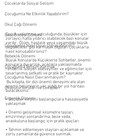
Çocuklarda Sosyal Gelişim
Çocuğumla Ne Etkinlik Yapabilirim?
Okul Çağı Dönemi
Çocuk yetiştirme yolculuğunda, büyükler için 
Okul Öncesi Dönemi
zorlayıcı hatta yıldırıcı olabilecek bazı konular 
vardır.  Ölüm, hastalık veya yaşamdaki büyük 
Çocuğumla Nasıl Oyun Oynayabilirim?
değişiklikler gibi karmaşık olguları çocuklarla 
nasıl konuşabilirsiniz?
Bebeklik Dönemi
Büyük Konularda Küçüklerle Sohbetler, önemli 
konulara duyarlılık, açıklıkla yaklaşmakta 
Çocuğumla İletişim Kurmak
rehberlik isteyen ebeveynler ve eğitimciler için 
tasarlanmış şefkatli ve pratik bir kaynaktır.
Çocuğuma Nasıl Davranmalıyım?
 Bu kitapta, bir dizi önemli deneyimi ele alan 
önemli bölümlerin yer aldığı bir yol haritası 
Okuyucu Soruları ve Cevapları
bulacaksınız:
Ergenlik Dönemi
• Geçişler ve yeni başlangıçlara hassasiyetle 
yaklaşmak
• Önemli gelişimsel kilometre taşları, 
emzirmeyi sonlandırma, beze veda, 
anaokuluna başlangıç için pratik ipuçları
• Tahmin edilemeyen olayları açıklamak ve 
zorlu zamanlarda güvence sunmak.