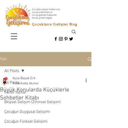
Çocukla çalışan herkes için
çocuk psikolojisi ve
çocuk gelişimi hakkında
teorik, pratik bilgiler
Çocukların Gelişimi Blog
Yazı
All Posts
Ayşe Başak Erk
All Posts
3 dakikada okunur
Büyük Konularda Küçüklerle
Genel Yazılar
Sohbetler Kitabı
Bilişsel Gelişim (Zihinsel Gelişim)
Çocuğun Duygusal Gelişimi
Çocuğun Fiziksel Gelişimi