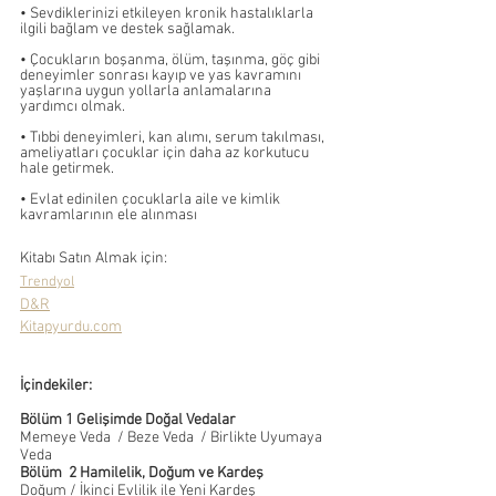
• Sevdiklerinizi etkileyen kronik hastalıklarla 
ilgili bağlam ve destek sağlamak.
• Çocukların boşanma, ölüm, taşınma, göç gibi 
deneyimler sonrası kayıp ve yas kavramını 
yaşlarına uygun yollarla anlamalarına 
yardımcı olmak.
• Tıbbi deneyimleri, kan alımı, serum takılması, 
ameliyatları çocuklar için daha az korkutucu 
hale getirmek.
• Evlat edinilen çocuklarla aile ve kimlik 
kavramlarının ele alınması
Kitabı Satın Almak için:
Trendyol
D&R
Kitapyurdu.com
İçindekiler:
Bölüm 1 Gelişimde Doğal Vedalar
Memeye Veda  / Beze Veda  / Birlikte Uyumaya 
Veda
Bölüm  2 Hamilelik, Doğum ve Kardeş
Doğum / İkinci Evlilik ile Yeni Kardeş