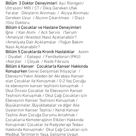
Bölüm  3 Doktor Deneyimleri
  Aşı/ Röntgen/ 
Ultrason/ MRI / CT / Dikiş Gereken Ufak 
Yaralar   Dikişlerin Alınması  /  Alçıya Alınması 
Gereken Uzuv  / Alçının Çıkarılması   / Dişçii   
/Göz Doktoru
Bölüm 4 Çocuklar ve Hastane Deneyimleri
İğne   / Kan Alımı   / Acil Servis   /Serum  
/Ameliyat /Anestezi Nasıl Açıklanabilir?   
/Ameliyata Dair Açıklamalar  /Yoğun Bakım 
Nasıl Açıklanabilir?
Bölüm 5 Çocuklarda Kronik Hastalıklar  
  Astım  
/ Diyabet   / Epilepsi  / Fenilketonüri (PKU)   
/Alerjiler   / Çölyak  / Kistik Fibrozis   
Bölüm
6 Kanser   Çocuklarla Kanser Hakkında 
Konuşurken 
Genel Gelişimsel İhtiyaçlar  / 
Ebeveyni/Yakın Aileden bir Akrabası Kanser 
olan Çocuklar ile Konuşmak / 0-2 Yaş Çocuğu 
ile ebeveynin kanser teşhisini konuşmak   / 
Okul Öncesi Çocuklar ile Ebeveynin Kanser 
Teşhisini Konuşmak / Okul Çağı Çocukları için 
Ebeveynin Kanser Teşhisini Konuşmak / 
Büyükanneler, Büyükbabalar ve diğer Aile 
Üyelerinin Kanser Teşhisi / Kendi Kanser 
Teşhisi Alan Çocuğa Durumu Anlatmak / 
Çocuklarla Kemoterapinin Etkileri Hakkında 
Konuşmak/ Çocuklar ile Radyoterapi Tedavi 
Hakkında Konuşmak/  Okul Çağı Çocukları için 
Medikal Terimlerin Yaşa, Gelişime Uygun 