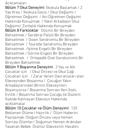
Açıklamaları
Bölüm 7 Okul Deneyimi 
 İlkokula Başlamak / 2 
Yaş Kreş / İlkokula Geçiş / Okul Değişimi / 
Öğretmen Değişimi  / Ani Öğretmen Değişimi 
Hakkında Konuşmak  / Yakın Arkadaşın Okul 
Değişimi/ Zorbalık Hakkında Konuşmak  
Bölüm 8 Farklılıklar 
  Otizmli Bir Bireyden 
Bahsetmek / Serebral Palsili Bir Bireyden 
Bahsetmek  / Down Sendromlu Bir Bireyden 
Bahsetmek  / Tourette Sendromlu Bireyden 
Bahsetmek  /İşitme Engelli Bir Bireyden 
Bahsetmek / Görme Engelli Bir Bireyden 
Bahsetmek   /  Ortopedik Özel Gereksinimli Bir 
Bireyden Bahsetmek
Bölüm 9 Boşanma Deneyimi
   2 Yaş ve Altı 
Çocuklar için   / Okul Öncesi ve Okul Çağı 
Çocukları için   / Zarar Veren Davranışları olan 
Ebeveynden Boşanma /  Çocuğun Yakın 
Arkadaşlarından Birinin Ebeveynleri 
Boşanıyorsa / Boşanma Sonrası Yeni İlişki, 
Evlilik / Boşanma Sonrası Çocuğu ile Düzenli  
İlişkide Kalmayan Ebeveyn Hakkında 
açıklamalar  
Bölüm 10 Çocuklar ve Ölüm Deneyimi  
 125  
Beklenen Ölüme l Hazırlık /  Ölüm Haberini 
Paylaşmak /Doğum Öncesi veya hemen 
Sonrası Ölümler/ Doğumun Hemen Ardından 
Yaşanan Bebek  Ölümü/ Ebeveynin Hayatını 