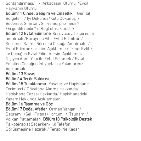
Sonlandırması/    /  Arkadaşın  Ölümü  /Evcil 
Hayvanın Ölümü
Bölüm11 Cinsel Gelişim ve Cinsellik
     Genital 
Bölgeler   / İyi Dokunuş/Kötü Dokunuş  / 
Bedensel Sınırlar /Sır ve Sürpriz nedir?   
/Ergenlik nedir? /  Regl olmak nedir?  
Bölüm 12 Evlat Edinilme  
Koruyucu aile sürecini 
anlatmak /Koruyucu Aile, Evlat Edinilme / 
Kurumda Kalma Sürecini Çocuğa Anlatmak   / 
Evlat Edinme sürecini Açıklamak/  İkinci Evlilik 
ile Çocuğun Evlat Edinilmesini Açıklamak   
Taşıyıcı Anne Yolu ile Evlat Edinmek / Evlat 
Edinilen Çocuğun İhtiyaçlarını Yakınlarınıza 
Açıklamak  
Bölüm
13 Savaş   
Bölüm14 Terör Saldırıs
ı
Bölüm 15 Tutuklanma 
  Yasalar ve Hapishane 
Terimleri / Gözaltına Alınma Hakkında/
Hapishane Cezası Hakkında/ Hapishanedeki 
Yaşam Hakkında Açıklamalar
Bölüm 16 Taşınma ve Göç
Bölüm17 Doğal Afetler
  Orman Yangını   / 
Deprem   /Sel   Fırtına/Hortum   /  Tsunami / 
Volkan Patlamaları  
Bölüm18 Psikolojik Destek  
Psikoterapist Seçerken/ İlk Telefon 
Görüşmesine Hazırlık / Terapi Ne Kadar 
Sürecek   /  İlk Görüşmeler için açıklama / 
Duyu Bütünleme/ Özel Eğitim/Konuşma 