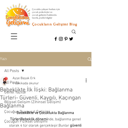
Çocukla çalışan herkes için
çocuk psikolojisi ve
çocuk gelişimi hakkında
teorik, pratik bilgiler
Çocukların Gelişimi Blog
Yazı
All Posts
Ayşe Başak Erk
All Posts
1 dakikada okunur
Bebeklikte İlk İlişki: Bağlanma
Genel Yazılar
Türleri- Güvenli, Kaygılı, Kaçıngan
Bilişsel Gelişim (Zihinsel Gelişim)
Bağlanma
Çocuğun Duygusal Gelişimi
Bebeklikte ve Çocuklukta Bağlanma 
TürleriBebeklik dönemi
nde, bağlanma genel 
Çocuğun Fiziksel Gelişimi
olarak 4 tür olarak gerçekleşir.Bunlar 
güvenli 