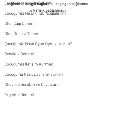
Çocuklarda Sosyal Gelişim
bağlanma
, 
kaygılı bağlanma
, 
kaçıngan bağlanma
ve 
karışık bağlanma
dır.
Çocuğumla Ne Etkinlik Yapabilirim?
Okul Çağı Dönemi
Okul Öncesi Dönemi
Çocuğumla Nasıl Oyun Oynayabilirim?
Bebeklik Dönemi
Çocuğumla İletişim Kurmak
Çocuğuma Nasıl Davranmalıyım?
Okuyucu Soruları ve Cevapları
Ergenlik Dönemi