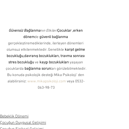
Güvensiz Bağlanma
nın Etkileri
Çocuklar ,erken 
dönem
de 
güvenli bağlanma
gerçekleştiremediklerinde, ilerleyen dönemleri 
olumsuz etkilenmektedir. Genellikle 
karşıt gelme 
bozukluğu,davranış bozuklukları, travma sonrası 
stres bozukluğu
 ve
 kaygı bozuklukları
 yaşayan 
çocuklarda 
bağlanma sorun
ları görülebilmektedir.
Bu konuda psikolojik desteği Mika Psikoloji’ den 
alabilirsiniz: 
www.mikapsikoloji.com
 veya 0532-
063-98-73
Bebeklik Dönemi
Çocuğun Duygusal Gelişimi