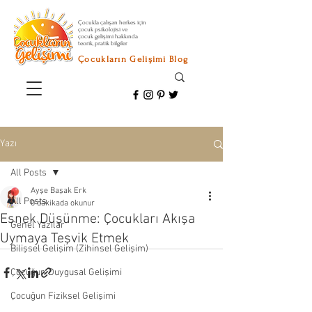
Çocukla çalışan herkes için
çocuk psikolojisi ve
çocuk gelişimi hakkında
teorik, pratik bilgiler
Çocukların Gelişimi Blog
Yazı
All Posts
Ayşe Başak Erk
All Posts
0 dakikada okunur
Esnek Düşünme: Çocukları Akışa
Genel Yazılar
Uymaya Teşvik Etmek
Bilişsel Gelişim (Zihinsel Gelişim)
Çocuğun Duygusal Gelişimi
Çocuğun Fiziksel Gelişimi