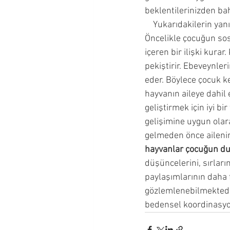
beklentilerinizden bah
    Yukarıdakilerin yanı
Öncelikle çocuğun sosya
içeren bir ilişki kura
pekiştirir. Ebeveynler
eder. Böylece çocuk ke
hayvanın aileye dahil 
geliştirmek için iyi bir f
gelişimine uygun olara
gelmeden önce ailenin
hayvanlar çocuğun du
düşüncelerini, sırları
paylaşımlarının daha 
gözlemlenebilmektedir
bedensel koordinasyon