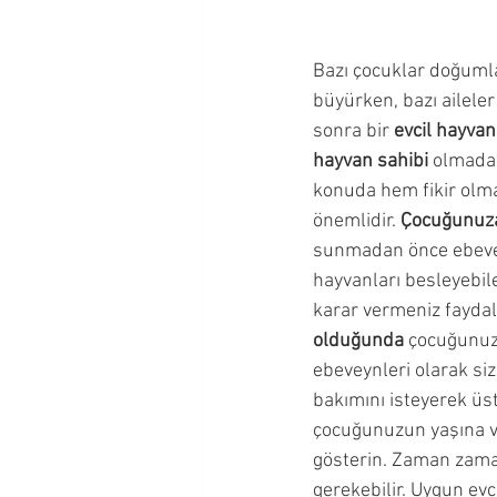
Okul Çağı Dönemi
Okul Ö
Bazı çocuklar doğumla
büyürken, bazı aileler
Çocuğumla İletişim Kurmak
sonra bir 
evcil hayvan
hayvan sahibi
 olmadan
konuda hem fikir olma
Ergenlik Dönemi
önemlidir.
 Çocuğunuza
sunmadan önce ebevey
hayvanları besleyebile
karar vermeniz faydalı
olduğunda
 çocuğunuz
ebeveynleri olarak si
bakımını isteyerek üst
çocuğunuzun yaşına ve 
gösterin. Zaman zaman
gerekebilir. Uygun ev