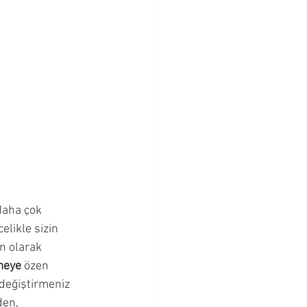
Bebeklik Dönemi
Cevapları
daha çok 
likle sizin 
n olarak 
meye
 özen 
değiştirmeniz 
den, 