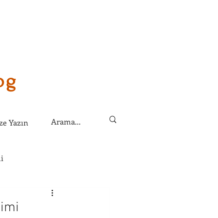
og
ze Yazın
i
lirim?
çimi