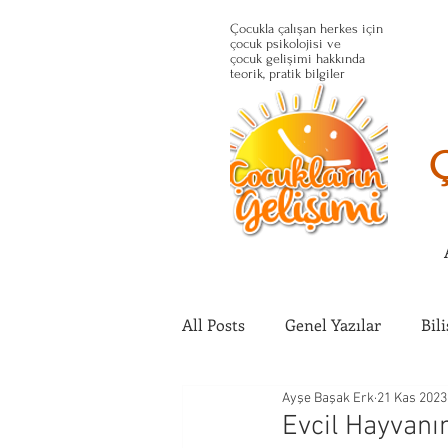
Çocukla çalışan herkes için
çocuk psikolojisi ve
çocuk gelişimi hakkında
teorik, pratik bilgiler
All Posts
Genel Yazılar
Bil
Ayşe Başak Erk
21 Kas 2023
Çocuğun Fiziksel Gelişimi
Evcil Hayvanı