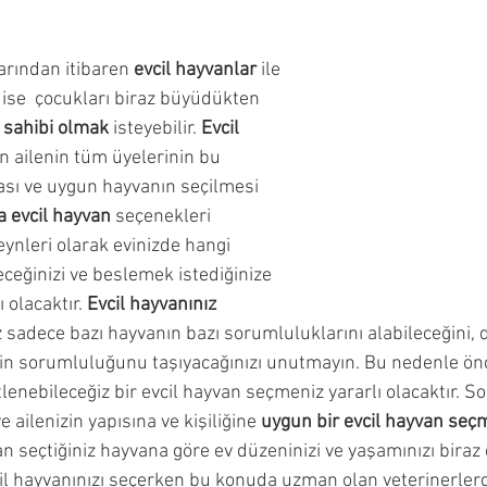
ncesi Dönemi
Çocuğumla Nasıl Oyun Oynayabilirim?
rından itibaren 
evcil hayvanlar 
ile 
 ise  çocukları biraz büyüdükten 
Çocuğuma Nasıl Davranmalıyım?
Okuyucu Soruları ve 
 sahibi olmak 
isteyebilir.
 Evcil 
 ailenin tüm üyelerinin bu 
sı ve uygun hayvanın seçilmesi  
 evcil hayvan 
seçenekleri 
nleri olarak evinizde hangi 
ceğinizi ve beslemek istediğinize 
 olacaktır. 
Evcil hayvanınız 
 sadece bazı hayvanın bazı sorumluluklarını alabileceğini, 
zin sorumluluğunu taşıyacağınızı unutmayın. Bu nedenle önce
lenebileceğiz bir evcil hayvan seçmeniz yararlı olacaktır. So
ailenizin yapısına ve kişiliğine 
uygun bir evcil hayvan seç
 seçtiğiniz hayvana göre ev düzeninizi ve yaşamınızı biraz 
cil hayvanınızı seçerken bu konuda uzman olan veterinerler