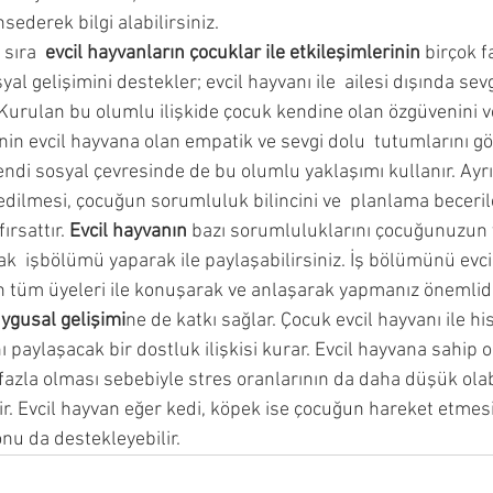
sederek bilgi alabilirsiniz.
 sıra  
evcil hayvanların çocuklar ile etkileşimlerinin 
birçok f
l gelişimini destekler; evcil hayvanı ile  ailesi dışında sevgi
r. Kurulan bu olumlu ilişkide çocuk kendine olan özgüvenini ve
inin evcil hayvana olan empatik ve sevgi dolu  tutumlarını gö
ndi sosyal çevresinde de bu olumlu yaklaşımı kullanır. Ayrıc
edilmesi, çocuğun sorumluluk bilincini ve  planlama becerile
ırsattır. 
Evcil hayvanın 
bazı sorumluluklarını çocuğunuzun 
k  işbölümü yaparak ile paylaşabilirsiniz. İş bölümünü evci
 tüm üyeleri ile konuşarak ve anlaşarak yapmanız önemlidi
ygusal gelişimi
ne de katkı sağlar. Çocuk evcil hayvanı ile his
nı paylaşacak bir dostluk ilişkisi kurar. Evcil hayvana sahip 
fazla olması sebebiyle stres oranlarının da daha düşük olabi
. Evcil hayvan eğer kedi, köpek ise çocuğun hareket etmesi 
u da destekleyebilir.