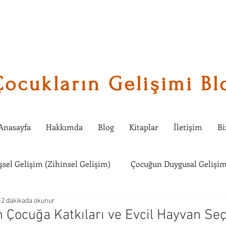
Çocukların Gelişimi Bl
Anasayfa
Hakkımda
Blog
Kitaplar
İletişim
Bi
işsel Gelişim (Zihinsel Gelişim)
Çocuğun Duygusal Gelişim
2 dakikada okunur
Çocuklarda Sosyal Gelişim
Çocuğumla Ne Etkinlik Yapabi
n Çocuğa Katkıları ve Evcil Hayvan Se