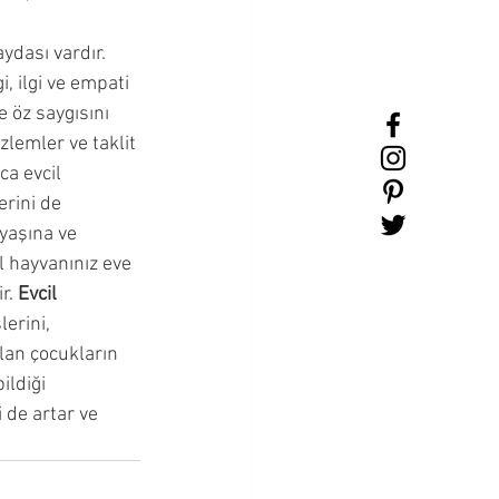
aydası vardır. 
, ilgi ve empati 
 öz saygısını 
zlemler ve taklit 
a evcil 
rini de 
yaşına ve 
l hayvanınız eve 
r. 
Evcil 
lerini, 
olan çocukların 
ldiği 
de artar ve 