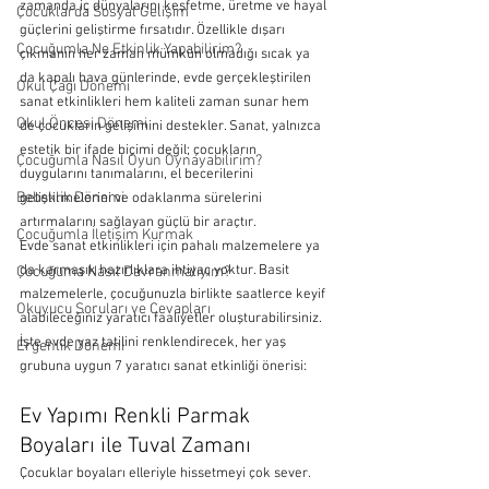
zamanda iç dünyalarını keşfetme, üretme ve hayal 
Çocuklarda Sosyal Gelişim
güçlerini geliştirme fırsatıdır. Özellikle dışarı 
Çocuğumla Ne Etkinlik Yapabilirim?
çıkmanın her zaman mümkün olmadığı sıcak ya 
da kapalı hava günlerinde, evde gerçekleştirilen 
Okul Çağı Dönemi
sanat etkinlikleri hem kaliteli zaman sunar hem 
Okul Öncesi Dönemi
de çocukların gelişimini destekler. Sanat, yalnızca 
estetik bir ifade biçimi değil; çocukların 
Çocuğumla Nasıl Oyun Oynayabilirim?
duygularını tanımalarını, el becerilerini 
Bebeklik Dönemi
geliştirmelerini ve odaklanma sürelerini 
artırmalarını sağlayan güçlü bir araçtır.
Çocuğumla İletişim Kurmak
Evde sanat etkinlikleri için pahalı malzemelere ya 
da karmaşık hazırlıklara ihtiyaç yoktur. Basit 
Çocuğuma Nasıl Davranmalıyım?
malzemelerle, çocuğunuzla birlikte saatlerce keyif 
Okuyucu Soruları ve Cevapları
alabileceğiniz yaratıcı faaliyetler oluşturabilirsiniz. 
İşte evde yaz tatilini renklendirecek, her yaş 
Ergenlik Dönemi
grubuna uygun 7 yaratıcı sanat etkinliği önerisi:
Ev Yapımı Renkli Parmak 
Boyaları ile Tuval Zamanı
Çocuklar boyaları elleriyle hissetmeyi çok sever. 