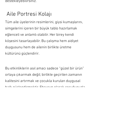
destekleyebilirsiniz.
 Aile Portresi Kolajı
Tüm aile üyelerinin resimlerini, giysi kumaşlarını, 
simgelerini içeren bir büyük tablo hazırlamak 
eğlenceli ve anlamlı olabilir. Her birey kendi 
köşesini tasarlayabilir. Bu çalışma hem aidiyet 
duygusunu hem de ailenin birlikte üretme 
kültürünü güçlendirir.
Bu etkinliklerin asıl amacı sadece “güzel bir ürün” 
ortaya çıkarmak değil; birlikte geçirilen zamanın 
kalitesini artırmak ve çocukla kurulan duygusal 
bağı güçlendirmektir. Ebeveyn olarak çocuğunuzla 
yan yana oturmak, onun hayal gücüne eşlik etmek 
ve ürettiği şeylere değer vermek, kendini önemli 
hissetmesini sağlar. Unutmayın, bu anlar 
çocuğunuzun hem zihinsel gelişiminde hem de 
hayat boyu taşıyacağı anılarında özel bir yer 
tutacaktır.