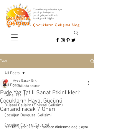
Çocukla çalışan herkes için
çocuk psikolojisi ve
çocuk gelişimi hakkında
teorik, pratik bilgiler
Çocukların Gelişimi Blog
Yazı
All Posts
Ayşe Başak Erk
All Posts
2 dakikada okunur
Evde Yaz Tatili Sanat Etkinlikleri:
Genel Yazılar
Çocukların Hayal Gücünü
Bilişsel Gelişim (Zihinsel Gelişim)
Canlandıracak 7 Öneri
Çocuğun Duygusal Gelişimi
Çocuğun Fiziksel Gelişimi
Yaz tatili, çocuklar için sadece dinlenme değil; aynı 