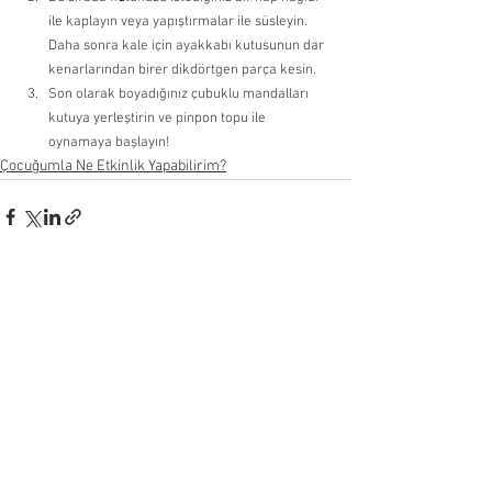
ile kaplayın veya yapıştırmalar ile süsleyin. 
Daha sonra kale için ayakkabı kutusunun dar 
kenarlarından birer dikdörtgen parça kesin. 
Son olarak boyadığınız çubuklu mandalları 
kutuya yerleştirin ve pinpon topu ile 
oynamaya başlayın!
Çocuğumla Ne Etkinlik Yapabilirim?
Hepsini Gör
Son Yazılar