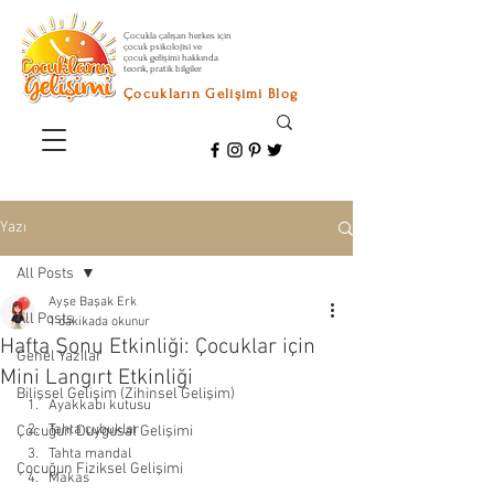
Çocukla çalışan herkes için
çocuk psikolojisi ve
çocuk gelişimi hakkında
teorik, pratik bilgiler
Çocukların Gelişimi Blog
Yazı
All Posts
Ayşe Başak Erk
All Posts
1 dakikada okunur
Hafta Sonu Etkinliği: Çocuklar için
Genel Yazılar
Mini Langırt Etkinliği
Bilişsel Gelişim (Zihinsel Gelişim)
Ayakkabı kutusu 
Tahta çubuklar 
Çocuğun Duygusal Gelişimi
Tahta mandal 
Çocuğun Fiziksel Gelişimi
Makas 