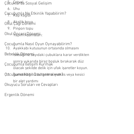
Cetvel 
Çocuklarda Sosyal Gelişim
Uhu 
Çocuğumla Ne Etkinlik Yapabilirim?
Kap kağıdı 
Akrilik boya 
Okul Çağı Dönemi
Pinpon topu
Okul Öncesi Dönemi
Yapım Aşamaları:
Çocuğumla Nasıl Oyun Oynayabilirim?
Ayakkabı kutusunun ortasında olmasını 
Bebeklik Dönemi
istediğiniz sayıdaki çubuklara karar verdikten 
sonra yukarıda biraz boşluk bırakarak düz 
Çocuğumla İletişim Kurmak
olacak şekilde delik için ufak işaretler koyun. 
Çocuğuma Nasıl Davranmalıyım?
İşaretlediğiniz bölgelere makas veya kesici 
bir alet yardımı 
Okuyucu Soruları ve Cevapları
Ergenlik Dönemi