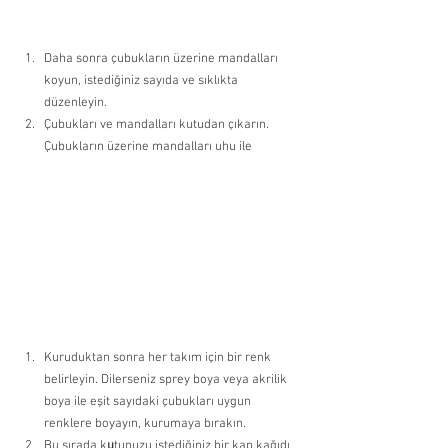
Daha sonra çubukların üzerine mandalları 
koyun, istediğiniz sayıda ve sıklıkta 
düzenleyin. 
Çubukları ve mandalları kutudan çıkarın. 
Çubukların üzerine mandalları uhu ile 
Kuruduktan sonra her takım için bir renk 
belirleyin. Dilerseniz sprey boya veya akrilik 
boya ile eşit sayıdaki çubukları uygun 
renklere boyayın, kurumaya bırakın.
Bu sırada k
u
tunuzu istediğiniz bir kap kağıdı 