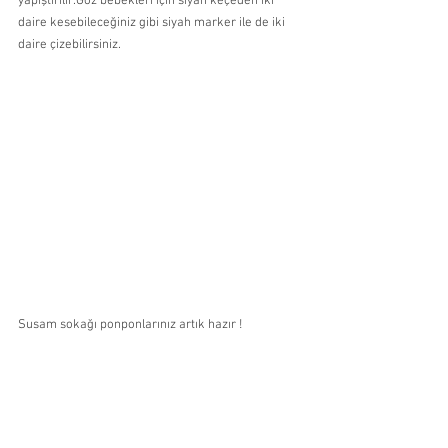
yapıştırılır.Göz bebekleri için siyah keçeden iki 
daire kesebileceğiniz gibi siyah marker ile de iki 
daire çizebilirsiniz.
Susam sokağı ponponlarınız artık hazır !