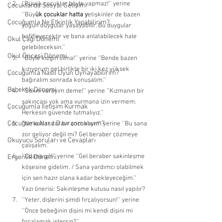
‘’Büyük çocuklar böyle yapmaz!’’ yerine 
Çocuklarda Sosyal Gelişim
‘’Büy
ük çocuklar hatta y
etişkinler de bazen 
Çocuğumla Ne Etkinlik Yapabilirim?
yoğun duygular yaşayabilir. Bu duygular 
hafifleyecektir ve bana anlatabilecek hale 
Okul Çağı Dönemi
gelebileceksin.’’ 
Okul Öncesi Dönemi
‘’Böyle kızgın olma!’’ yerine ‘’Bende bazen 
kızıyorum gel birlikte bir iki kez yüksek 
Çocuğumla Nasıl Oyun Oynayabilirim?
bağıralım sonrada konuşalım.’’ 
Bebeklik Dönemi
‘’Sakın vurayım deme!’’ yerine ‘’Kızmanın bir 
sakıncası yok ama vurmana izin vermem. 
Çocuğumla İletişim Kurmak
Herkesin güvende tutmalıyız.’’ 
Çocuğuma Nasıl Davranmalıyım?
‘’Ne kadar zor bir çocuksun!’’ yerine ‘’Bu sana 
zor geliyor değil mi? Gel beraber çözmeye 
Okuyucu Soruları ve Cevapları
çalışalım.’’ 
‘’Odana git!’’ yerine ‘’Gel beraber sakinleşme 
Ergenlik Dönemi
köşesine gidelim. / Sana yardımcı olabilmek 
için sen hazır olana kadar bekleyeceğim.’’     
Yazı önerisi: Sakinleşme kutusu nasıl yapılır? 
‘’Yeter, dişlerini şimdi fırçalıyorsun!’’ yerine 
‘’Önce bebeğinin dişini mi kendi dişini mi 