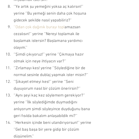
fırçalamak istersin?’’ 
‘’Ye artık şu yemeğini yoksa aç kalırsın!’’ 
yerine ‘’Bu yemeği senin daha çok hoşuna 
gidecek şekilde nasıl yapabiliriz?’
’ 
‘’Odan çok dağınık burayı topl
amazsan 
cezalısın!’’ yerine ‘’Nereyi toplamak ile 
başlamak istersin? Başlamana yardımcı 
olayım.’’ 
‘’Şimdi çıkıyoruz!’’ yerine ‘’Çıkmaya hazır 
olmak için neye ihtiyacın var?’’ 
‘’Zırlamayı kes! yerine ‘’Söylediğine bir de 
normal sesinle dublaj yapmak ister misin?’’ 
‘’Şikayet etmeyi kes!’’ yerine ‘’Seni 
duyuyorum nasıl bir çözüm önerirsin?’’ 
‘’Aynı şeyi kaç kez söylemem gerekiyor?’’ 
yerine ‘’İlk söylediğimde duymadığını 
anlıyorum şimdi söyleyince duyduğunu bana 
geri fısılda bakalım anlaşabildik mi?’’ 
‘’Herkesin içinde beni utandırıyorsun!’’ yerine 
‘’Gel baş başa bir yere gidip bir çözüm 
düşünelim.’’ 