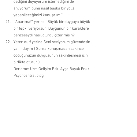
dediğini duyuyorum istemediğini de 
anlıyorum bunu nasıl başka bir yolla 
yapabileceğimizi konuşalım.’’ 
‘’Abartma!’’ yerine ‘’Büyük bir duyguya büyük 
bir tepki veriyorsun. Duygunun bir karaktere 
benzeseydi nasıl olurdu çizer misin?’’ 
Yeter, dur! yerine Seni seviyorum güvendesin 
yanındayım ( Sonra konuşmadan sakince 
çocuğunuzun duygusunun sakinleşmesi için 
birlikte oturun.)
Derleme: Uzm.Gelişim Psk. Ayşe Başak Erk / 
Psychcentral.blog
Çocuğun Duygusal Gelişimi
Okul Çağı Dönemi
Okul Öncesi Dönemi