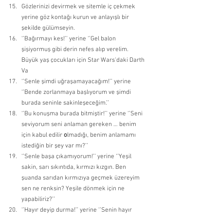
Gözlerinizi devirmek ve sitemle iç çekmek 
yerine göz kontağı kurun ve anlayışlı bir 
şekilde gülümseyin. 
‘’Bağırmayı kes!’’ yerine ‘’Gel balon 
şişiyormuş gibi derin nefes alıp verelim. 
Büyük yaş çocukları için Star Wars'daki Darth 
Va
‘’Senle şimdi uğraşamayacağım!’’ yerine 
‘’Bende zorlanmaya başlıyorum ve şimdi 
burada seninle sakinleşeceğim.’’ 
‘’Bu konuşma burada bitmiştir!’’ yerine ‘’Seni 
seviyorum seni anlaman gereken … benim 
için kabul edilir 
o
lmadığı, benim anlamamı 
istediğin bir şey var mı?’’ 
‘’Senle başa çıkamıyorum!’’ yerine ‘’Yeşil 
sakin, sarı sıkıntıda, kırmızı kızgın. Ben 
şuanda sarıdan kırmızıya geçmek üzereyim 
sen ne renksin? Yeşile dönmek için ne 
yapabiliriz?’’ 
‘’Hayır deyip durma!’’ yerine ‘’Senin hayır 