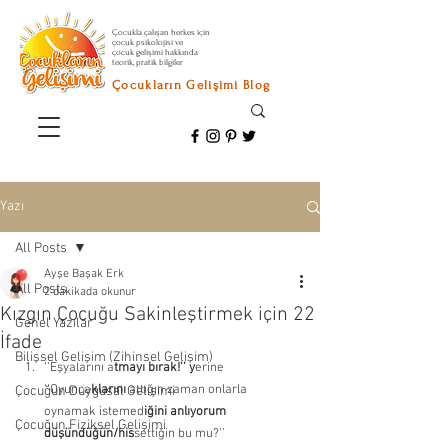
Çocukla çalışan herkes için
çocuk psikolojisi ve
çocuk gelişimi hakkında
teorik, pratik bilgiler
Çocukların Gelişimi Blog
Yazı
All Posts
Ayşe Başak Erk
All Posts
2 dakikada okunur
Kızgın Çocuğu Sakinleştirmek için 22
Genel Yazılar
İfade
Bilişsel Gelişim (Zihinsel Gelişim)
‘’Eşyalarını a
tmayı bırak!’’ y
erine 
‘’Oyunca
klarını 
attığın zaman onlarla 
Çocuğun Duygusal Gelişimi
oynamak istemed
iğini anlıyorum 
Çocuğun Fiziksel Gelişimi
düşündüğün/his
settiğin bu mu?’’ 