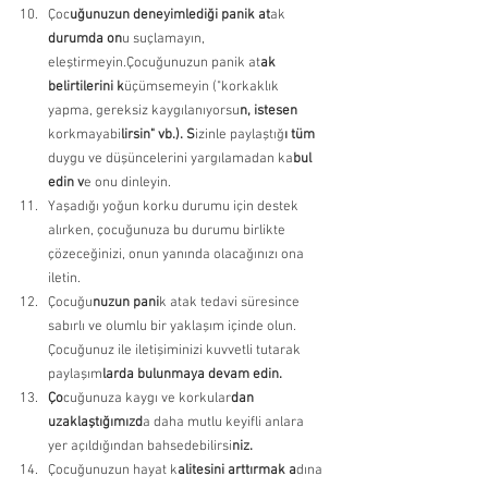
Çoc
uğunuzun deneyimlediği panik at
ak 
durumda on
u suçlamayın, 
eleştirmeyin.Çocuğunuzun panik at
ak 
belirtilerini k
üçümsemeyin ("korkaklık 
yapma, gereksiz kaygılanıyorsu
n, istesen 
korkmayabi
lirsin" vb.). S
izinle paylaştığ
ı tüm
duygu ve düşüncelerini yargılamadan ka
bul 
edin v
e onu dinleyin. 
Yaşadığı yoğun korku durumu için destek 
alırken, çocuğunuza bu durumu birlikte 
çözeceğinizi, onun yanında olacağınızı ona 
iletin. 
Çocuğu
nuzun pani
k atak tedavi süresince 
sabırlı ve olumlu bir yaklaşım içinde olun. 
Çocuğunuz ile iletişiminizi kuvvetli tutarak 
paylaşım
larda bulunmaya devam edin. 
Ço
cuğunuza kaygı ve korkular
dan 
uzaklaştığımızd
a daha mutlu keyifli anlara 
yer açıldığından bahsedebilirsi
niz. 
Çocuğunuzun hayat k
alitesini arttırmak a
dına 