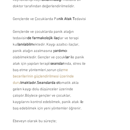
kaynaklanıp/kayn
aklanmadığ
ı mutlaka bir 
doktor tarafından değerlendirilmelidir.
Gençlerde ve Çocuklarda Pa
nik Atak T
edavisi
Gençlerde ve çocuklarda panik atağın 
tedavisin
de farmakolojik ilaç
lar ve terapi 
kul
lanılabilm
ektedir. Kaygı azaltıcı ilaçlar, 
panik atağın azalmasına
 yardımcı 
olabilmektedir. Gençler ve çocuk
lar i
le panik 
atak için yapılan terap
i seanslar
ında, stres ile 
baş etme yöntemleri,sorun çöz
me 
becerilerinin güçlendirilmesi üzerinde 
duru
lmaktadır.Seanslarda ot
omatik akla 
gelen kaygı dolu düşünceler üzerinde 
çalışılır.Böylece gençler ve çocuklar, 
kaygılarını kontrol edebilmek, panik atak i
l
e 
baş edebilmek için yeni yöntemler öğrenir.
Ebeveyn olarak bu süreçte;