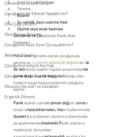
  Kontrol ka
ybı korkusu 
Çocuklarda Sosyal Gelişim
    Titreme 
Çocuğumla Ne Etkinlik Yapabilirim?
  Bulantı
    S
ers
emlik, bayı
la
cakmış hissi 
Okul Çağı Dönemi
    Üşüme veya sıcak basması
Okul Öncesi Dönemi
Gençlerde ve Çoc
uklarda Panik Atak 
Sebepleri:
Çocuğumla Nasıl Oyun Oynayabilirim?
Bebeklik Dönemi
Panik atak, genetik olarak çocuğunuza 
geçmiş ve 
b
u durum psikolojik değişiml
er i
le 
Çocuğumla İletişim Kurmak
de teti
klemiş olabilir.Yapılan araştırmala
rda 
Çocuğuma Nasıl Davranmalıyım?
panik atağı
 vey
a bir kaygı
 bozukluğu olan 
kişilerin kaygı hassasiyetlerinin olduğunu 
Okuyucu Soruları ve Cevapları
belirtir.
Ergenlik Dönemi
Panik
 ataklar zama
n zaman doğ
um s
onra
sı 
tiroid ra
hatsızlıklarından, rita
lin kullanımında,
diyabet i
çin kullanılan ilaçların kullanımında 
da gözlemlenebi
lmektedir.P
anik atakların 
medikal
bir durumdan 