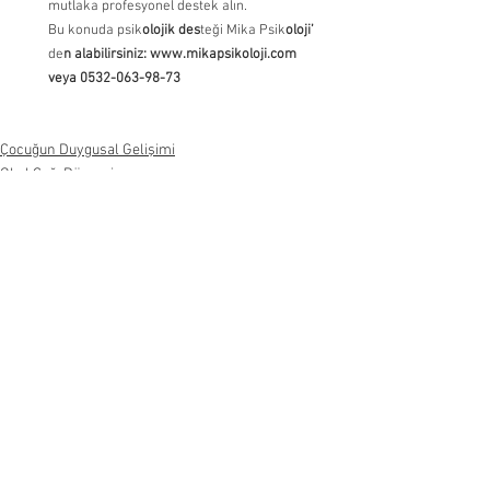
mutlaka profesyonel destek alın.
Bu konuda psik
olojik des
teği Mika Psik
oloji’
de
n alabilirsiniz: www.mikapsikoloji.com 
veya 0532-063-98-73
Çocuğun Duygusal Gelişimi
Okul Çağı Dönemi
Okul Öncesi Dönemi
Hepsini Gör
Son Yazılar