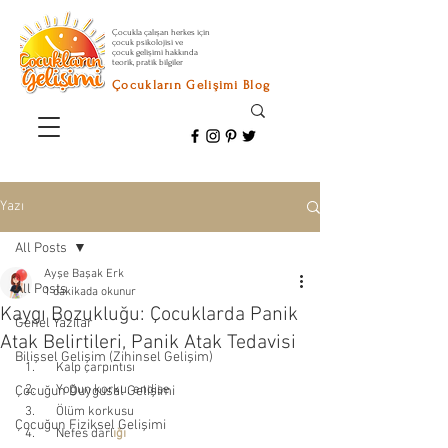
Çocukla çalışan herkes için
çocuk psikolojisi ve
çocuk gelişimi hakkında
teorik, pratik bilgiler
Çocukların Gelişimi Blog
Yazı
All Posts
Ayşe Başak Erk
All Posts
1 dakikada okunur
Kaygı Bozukluğu: Çocuklarda Panik
Genel Yazılar
Atak Belirtileri, Panik Atak Tedavisi
Bilişsel Gelişim (Zihinsel Gelişim)
    Kalp çarpıntısı 
    Yoğun korku, endişe 
Çocuğun Duygusal Gelişimi
    Ölüm korkusu 
Çocuğun Fiziksel Gelişimi
    Nefes darl
ığı 