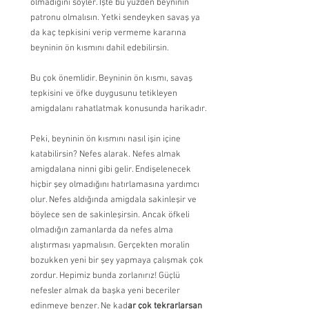
olmadığını söyler. İşte bu yüzden beyninin 
patronu olmalısın. Yetki sendeyken savaş ya 
da kaç tepkisini verip vermeme kararına 
beyninin ön kısmını dahil edebilirsin.
Bu çok önemlidir. Beyninin ön kısmı, savaş 
tepkisini ve öfke duygusunu tetikleyen 
amigdalanı rahatlatmak konusunda harikadır.
Peki, beyninin ön kısmını nasıl işin içine 
katabilirsin? Nefes alarak. Nefes almak 
amigdalana ninni gibi gelir. Endişelenecek 
hiçbir şey olmadığını hatırlamasına yardımcı 
olur. Nefes aldığında amigdala sakinleşir ve 
böylece sen de sakinleşirsin. Ancak öfkeli 
olmadığın zamanlarda da nefes alma 
alıştırması yapmalısın. Gerçekten moralin 
bozukken yeni bir şey yapmaya çalışmak çok 
zordur. Hepimiz bunda zorlanırız! Güçlü 
nefesler almak da başka yeni beceriler 
edinmeye benzer. Ne kad
ar çok tekrarlarsan