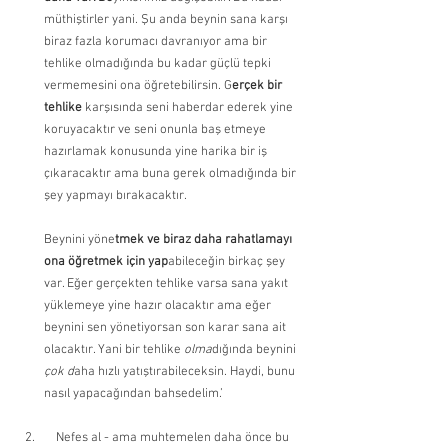
müthiştirler yani. Şu anda beynin sana karşı 
biraz fazla korumacı davranıyor ama bir 
tehlike olmadığında bu kadar güçlü tepki 
vermemesini ona öğretebilirsin. G
erçek bir 
tehlike
 karşısında seni haberdar ederek yine 
koruyacaktır ve seni onunla baş etmeye 
hazırlamak konusunda yine harika bir iş 
çıkaracaktır ama buna gerek olmadığında bir 
şey yapmayı bırakacaktır.
Beynini yöne
tmek ve biraz daha rahatlamayı 
ona öğretmek için yap
abileceğin birkaç şey 
var. Eğer gerçekten tehlike varsa sana yakıt 
yüklemeye yine hazır olacaktır ama eğer 
beynini sen yönetiyorsan son karar sana ait 
olacaktır. Yani bir tehlike 
olma
dığında beynini
çok d
aha hızlı yatıştırabileceksin. Haydi, bunu 
nasıl yapacağından bahsedelim.’
    Nefes al - ama muhtemelen daha önce bu 