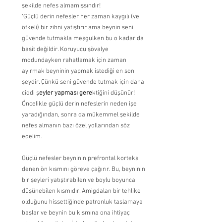
şekilde nefes almamışsındır!
‘Güçlü derin nefesler her zaman kaygılı (ve 
öfkeli) bir zihni yatıştırır ama beynin seni 
güvende tutmakla meşgulken bu o kadar da 
basit değildir. Koruyucu şövalye 
modundayken rahatlamak için zaman 
ayırmak beyninin yapmak istediği en son 
şeydir. Çünkü seni güvende tutmak için daha 
ciddi ş
eyler yapması gere
ktiğini düşünür! 
Öncelikle güçlü derin nefeslerin neden işe 
yaradığından, sonra da mükemmel şekilde 
nefes almanın bazı özel yollarından söz 
edelim.
Güçlü nefesler beyninin prefrontal korteks 
denen ön kısmını göreve çağırır. Bu, beyninin 
bir şeyleri yatıştırabilen ve boylu boyunca 
düşünebilen kısmıdır. Amigdalan bir tehlike 
olduğunu hissettiğinde patronluk taslamaya 
başlar ve beynin bu kısmına ona ihtiyaç 