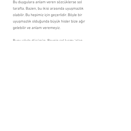
Bu duygulara anlam veren sözcüklerse sol 
tarafta. Bazen, bu ikisi arasında uyuşmazlık 
olabilir. Bu hepimiz için geçerlidir. Böyle bir 
uyuşmazlık olduğunda büyük hisler bize ağır 
gelebilir ve anlam veremeyiz.
Bunu şöyle düşünün. Beynin sol kısmı ‘olan 
biten bu’ diyen kısımdır. Kelimenin gerçek 
anlamı, somut veriler, hakikatlerdir. Zihnin 
sağ kısmıyla ‘olanlar konusunda 
hissettiklerim bunlar’ diyen kısımdır. Bu kısım 
daha duygusal, sezgisel bir dünya anlayışı 
içerir. Eğer yalnızca sol beynimiz olsaydı tüm 
detaylara hakim olurduk (‘bu oldu, sonra da 
bu oldu’) ama bu çok daha soğuk ve kopuk 
bir yanıt verme biçimi olurdu. Eğer yalnızca 
sağ beynimiz olsaydı bir deneyim konusunda 
nasıl hissettiğimizi kavrardık ve çok fazla 
duygu olurdu ama daha mantıklı bir kavrayış 
eksik olurdu. Dünyanın detayları önemlidir 