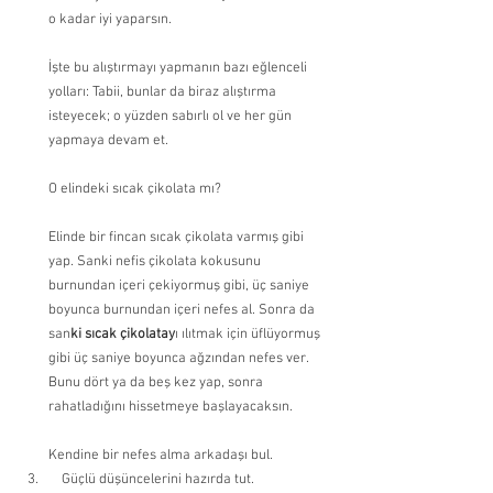
o kadar iyi yaparsın.
İşte bu alıştırmayı yapmanın bazı eğlenceli 
yolları: Tabii, bunlar da biraz alıştırma 
isteyecek; o yüzden sabırlı ol ve her gün 
yapmaya devam et.
O elindeki sıcak çikolata mı?
Elinde bir fincan sıcak çikolata varmış gibi 
yap. Sanki nefis çikolata kokusunu 
burnundan içeri çekiyormuş gibi, üç saniye 
boyunca burnundan içeri nefes al. Sonra da 
san
ki sıcak çikolatay
ı ılıtmak için üflüyormuş 
gibi üç saniye boyunca ağzından nefes ver. 
Bunu dört ya da beş kez yap, sonra 
rahatladığını hissetmeye başlayacaksın.
Kendine bir nefes alma arkadaşı bul.
    Güçlü düşüncelerini hazırda tut.