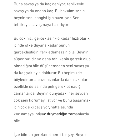
Buna savaş ya da kaç deniyor; tehlikeyle 
savaş ya da ondan kaç. Bil bakalım senin 
beynin seni hangisi için hazırlıyor. Seni 
tehlikeyle savaşmaya hazırlıyor.
Bu çok hızlı gerçekleşir - o kadar hızlı olur ki 
içinde öfke duyana kadar bunun 
gerçekleştiğini fark edemezsin bile. Beynin 
süper hızlıdır ve daha tehlikenin gerçek olup 
olmadığını bile düşünemeden seni savaş ya 
da kaç yakıtıyla doldurur. Bu hepimizde 
böyledir ama bazı insanlarda daha sık olur, 
özellikle de aslında pek gerek olmadığı 
zamanlarda. Beynin dünyadaki her şeyden 
çok seni korumayı istiyor ve bunu başarmak 
için çok sıkı çalışıyor, hatta aslında 
korunmaya ihtiya
ç duymadığın zam
anlarda 
bile.
İşte bilmen gereken önemli bir şey: Beynin 