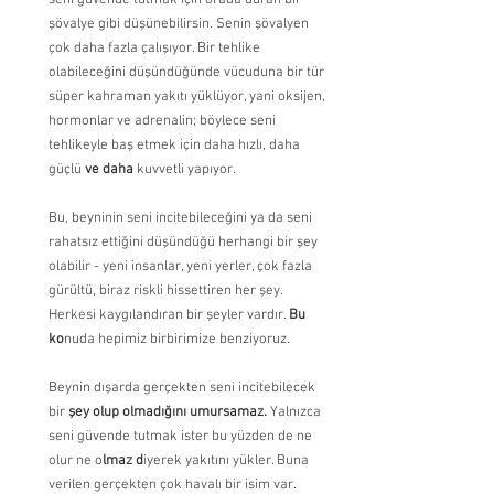
seni güvende tutmak için orada duran bir 
şövalye gibi düşünebilirsin. Senin şövalyen 
çok daha fazla çalışıyor. Bir tehlike 
olabileceğini düşündüğünde vücuduna bir tür 
süper kahraman yakıtı yüklüyor, yani oksijen, 
hormonlar ve adrenalin; böylece seni 
tehlikeyle baş etmek için daha hızlı, daha 
güçlü 
ve daha 
kuvvetli yapıyor.
Bu, beyninin seni incitebileceğini ya da seni 
rahatsız ettiğini düşündüğü herhangi bir şey 
olabilir - yeni insanlar, yeni yerler, çok fazla 
gürültü, biraz riskli hissettiren her şey. 
Herkesi kaygılandıran bir şeyler vardır. 
Bu 
ko
nuda hepimiz birbirimize benziyoruz.
Beynin dışarda gerçekten seni incitebilecek 
bir 
şey olup olmadığını umursamaz. 
Yalnızca 
seni güvende tutmak ister bu yüzden de ne 
olur ne o
lmaz d
iyerek yakıtını yükler. Buna 
verilen gerçekten çok havalı bir isim var. 