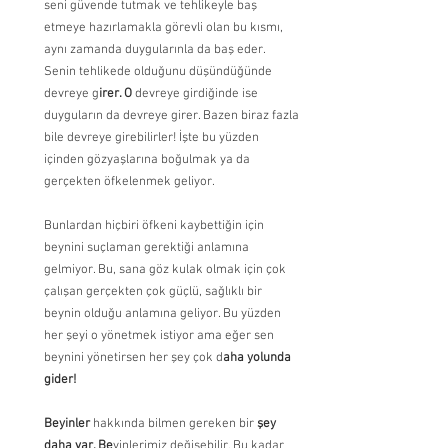
seni güvende tutmak ve tehlikeyle baş 
etmeye hazırlamakla görevli olan bu kısmı, 
aynı zamanda duygularınla da baş eder. 
Senin tehlikede olduğunu düşündüğünde 
devreye g
irer. O 
devreye girdiğinde ise 
duyguların da devreye girer. Bazen biraz fazla 
bile devreye girebilirler! İşte bu yüzden 
içinden gözyaşlarına boğulmak ya da 
gerçekten öfkelenmek geliyor.
Bunlardan hiçbiri öfkeni kaybettiğin için 
beynini suçlaman gerektiği anlamına 
gelmiyor. Bu, sana göz kulak olmak için çok 
çalışan gerçekten çok güçlü, sağlıklı bir 
beynin olduğu anlamına geliyor. Bu yüzden 
her şeyi o yönetmek istiyor ama eğer sen 
beynini yönetirsen her şey çok d
aha yolunda 
gider!
Beyinler 
hakkında bilmen gereken bir
 şey 
daha var. Be
yinlerimiz değişebilir. Bu kadar 