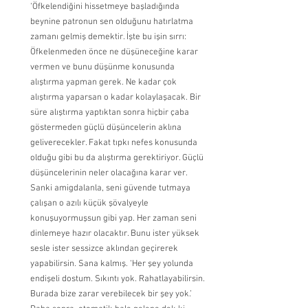
‘Öfkelendiğini hissetmeye başladığında 
beynine patronun sen olduğunu hatırlatma 
zamanı gelmiş demektir. İşte bu işin sırrı: 
Öfkelenmeden önce ne düşüneceğine karar 
vermen ve bunu düşünme konusunda 
alıştırma yapman gerek. Ne kadar çok 
alıştırma yaparsan o kadar kolaylaşacak. Bir 
süre alıştırma yaptıktan sonra hiçbir çaba 
göstermeden güçlü düşüncelerin aklına 
geliverecekler. Fakat tıpkı nefes konusunda 
olduğu gibi bu da alıştırma gerektiriyor. Güçlü 
düşüncelerinin neler olacağına karar ver. 
Sanki amigdalanla, seni güvende tutmaya 
çalışan o azılı küçük şövalyeyle 
konuşuyormuşsun gibi yap. Her zaman seni 
dinlemeye hazır olacaktır. Bunu ister yüksek 
sesle ister sessizce aklından geçirerek 
yapabilirsin. Sana kalmış. ‘Her şey yolunda 
endişeli dostum. Sıkıntı yok. Rahatlayabilirsin. 
Burada bize zarar verebilecek bir şey yok.’ 