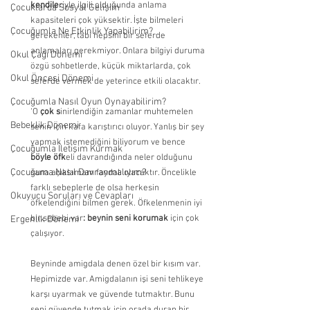
kendile
riyle ilgili olduğunda anlama 
Çocuklarda Sosyal Gelişim
kapasiteleri çok yüksektir. İşte bilmeleri 
Çocuğumla Ne Etkinlik Yapabilirim?
gerekenler, tabi hepsini bir seferde 
anlamaları gerekmiyor. Onlara bilgiyi duruma 
Okul Çağı Dönemi
özgü sohbetlerde, küçük miktarlarda, çok 
Okul Öncesi Dönemi
seferde vermek de yeterince etkili olacaktır.
Çocuğumla Nasıl Oyun Oynayabilirim?
‘O 
çok s
inirlendiğin zamanlar muhtemelen 
Bebeklik Dönemi
senin için kafa karıştırıcı oluyor. Yanlış bir şey 
yapmak istemediğini biliyorum ve bence 
Çocuğumla İletişim Kurmak
böyle öfk
eli davrandığında neler olduğunu 
Çocuğuma Nasıl Davranmalıyım?
sana açıklamam faydalı olacaktır. Öncelikle 
farklı sebeplerle de olsa herkesin 
Okuyucu Soruları ve Cevapları
öfkelendiğini bilmen gerek. Öfkelenmenin iyi 
bir sebebi var
: beynin seni korumak 
için çok 
Ergenlik Dönemi
çalışıyor.
Beyninde amigdala denen özel bir kısım var. 
Hepimizde var. Amigdalanın işi seni tehlikeye 
karşı uyarmak ve güvende tutmaktır. Bunu 