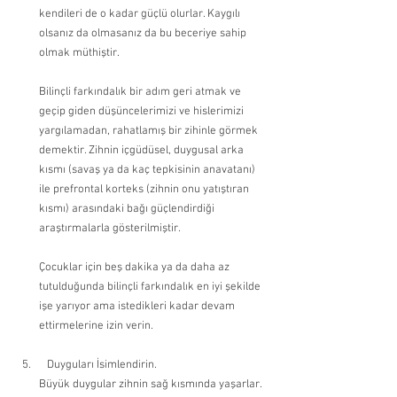
kendileri de o kadar güçlü olurlar. Kaygılı 
olsanız da olmasanız da bu beceriye sahip 
olmak müthiştir.
Bilinçli farkındalık bir adım geri atmak ve 
geçip giden düşüncelerimizi ve hislerimizi 
yargılamadan, rahatlamış bir zihinle görmek 
demektir. Zihnin içgüdüsel, duygusal arka 
kısmı (savaş ya da kaç tepkisinin anavatanı) 
ile prefrontal korteks (zihnin onu yatıştıran 
kısmı) arasındaki bağı güçlendirdiği 
araştırmalarla gösterilmiştir.
Çocuklar için beş dakika ya da daha az 
tutulduğunda bilinçli farkındalık en iyi şekilde 
işe yarıyor ama istedikleri kadar devam 
ettirmelerine izin verin.
   Duyguları İsimlendirin. 
Büyük duygular zihnin sağ kısmında yaşarlar. 