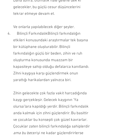
Daha sonra, otomatik hale gelene dek ki 
gelecekler, bu güçlü cesur düşüncelerini 
tekrar etmeye devam et.
Ve onlarla yapılabilecek diğer şeyler. 
    Bilinçli FarkındalıkBilinçli farkındalığın 
etkileri konusundaki araştırmalar tek başına 
bir kütüphane oluşturabilir. Bilinçli 
farkındalığın güçlü bir beden, zihin ve ruh 
oluşturma konusunda muazzam bir 
kapasiteye sahip olduğu defalarca kanıtlandı. 
Zihni kaygıya karşı güçlendirmek onun 
yarattığı harikalardan yalnızca biri.
Zihin gelecekte çok fazla vakit harcadığında 
kaygı gerçekleşir. Gelecek kaygının ‘Ya 
olursa’lara kapıldığı yerdir. Bilinçli farkındalık 
anda kalmak için zihni güçlendirir. Bu basittir 
ve çocuklar bu konsepti çok güzel kavrarlar. 
Çocuklar zaten bilinçli farkındalığa sahiplerdir
ama bu be
ceriyi ne kadar güçlendirirlerse 