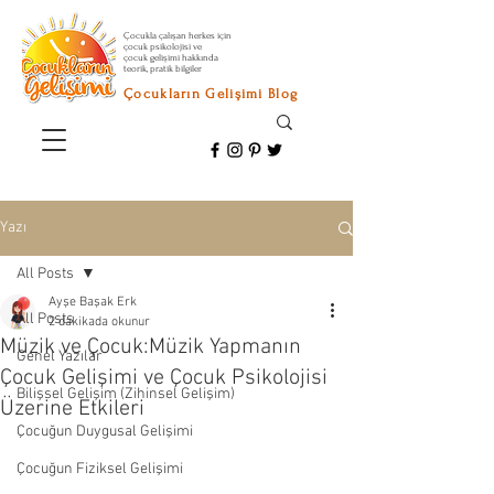
Çocukla çalışan herkes için
çocuk psikolojisi ve
çocuk gelişimi hakkında
teorik, pratik bilgiler
Çocukların Gelişimi Blog
Yazı
All Posts
Ayşe Başak Erk
All Posts
2 dakikada okunur
Müzik ve Çocuk:Müzik Yapmanın
Genel Yazılar
Çocuk Gelişimi ve Çocuk Psikolojisi
Bilişsel Gelişim (Zihinsel Gelişim)
Üzerine Etkileri
Çocuğun Duygusal Gelişimi
Çocuğun Fiziksel Gelişimi