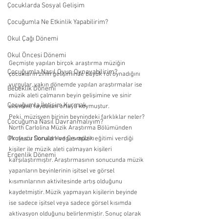
Çocuklarda Sosyal Gelişim
Çocuğumla Ne Etkinlik Yapabilirim?
Okul Çağı Dönemi
Okul Öncesi Dönemi
Geçmişte yapılan birçok araştırma müziğin 
Çocuğumla Nasıl Oyun Oynayabilirim?
çocukların zihin gelişiminde büyük rol oynadığını 
vurgular, yakın dönemde yapılan araştırmalar ise 
Bebeklik Dönemi
müzik aleti çalmanın beyin gelişimine ve sinir 
Çocuğumla İletişim Kurmak
sitemine faydasını ortaya koymuştur.
Peki, müzisyen birinin beynindeki farklıklar neler? 
Çocuğuma Nasıl Davranmalıyım?
North Carlolina Müzik Araştırma Bölümünden 
Okuyucu Soruları ve Cevapları
Profesör Donald Hodges müzik eğitimi verdiği 
kişiler ile müzik aleti çalmayan kişileri 
Ergenlik Dönemi
karşılaştırmıştır. Araştırmasının sonucunda müzik 
yapanların beyinlerinin işitsel ve görsel 
kısımınlarının aktivitesinde artış olduğunu 
kaydetmiştir. Müzik yapmayan kişilerin beyinde 
ise sadece işitsel veya sadece görsel kısımda 
aktivasyon olduğunu belirlenmiştir. Sonuç olarak 