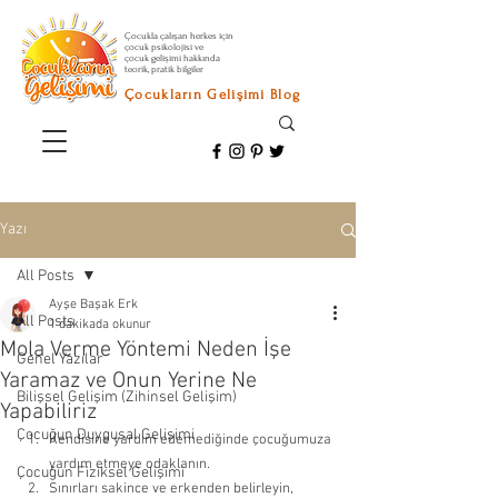
Çocukla çalışan herkes için
çocuk psikolojisi ve
çocuk gelişimi hakkında
teorik, pratik bilgiler
Çocukların Gelişimi Blog
Yazı
All Posts
Ayşe Başak Erk
All Posts
1 dakikada okunur
Mola Verme Yöntemi Neden İşe
Genel Yazılar
Yaramaz ve Onun Yerine Ne
Bilişsel Gelişim (Zihinsel Gelişim)
Yapabiliriz
Çocuğun Duygusal Gelişimi
Kendisine yardım edemediğinde çocuğumuza 
yardım etmeye odaklanın. 
Çocuğun Fiziksel Gelişimi
Sınırları sakince ve erkenden belirleyin, 