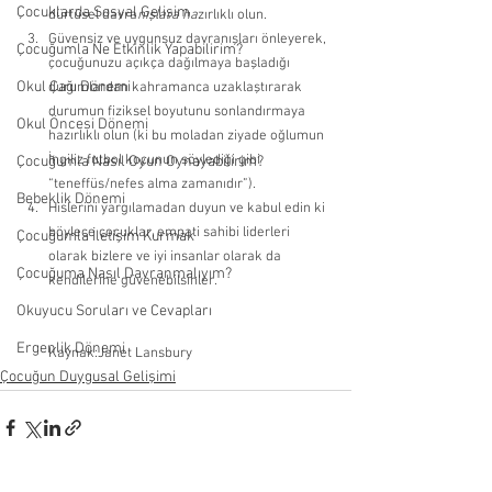
Çocuklarda Sosyal Gelişim
dürtüsel davra
nışlara ha
zırlıklı olun. 
Güvensiz ve uygunsuz davranışları önleyerek, 
Çocuğumla Ne Etkinlik Yapabilirim?
çocuğunuzu açıkça dağılmaya başladığı 
Okul Çağı Dönemi
durumlardan kahramanca uzaklaştırarak 
durumun fiziksel boyutunu sonlandırmaya 
Okul Öncesi Dönemi
hazırlıklı olun (ki bu moladan ziyade oğlumun 
İngiliz futbol koçunun söylediği gibi 
Çocuğumla Nasıl Oyun Oynayabilirim?
“teneffüs/nefes alma zamanıdır”). 
Bebeklik Dönemi
Hislerini yargılamadan duyun ve kabul edin ki 
böylece çocuklar, empati sahibi liderleri 
Çocuğumla İletişim Kurmak
olarak bizlere ve iyi insanlar olarak da 
Çocuğuma Nasıl Davranmalıyım?
kendilerine güvenebilsinler.
Okuyucu Soruları ve Cevapları
Ergenlik Dönemi
Kaynak:Janet Lansbury
Çocuğun Duygusal Gelişimi