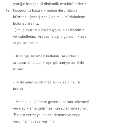
yattığın için çok iyi dinlendik teşekkür ederiz.’ 
Çocuğunuz başa çıkmadığı durumlarda 
hüsrana uğradığında 4 adımlık müdahalede 
bulunabilirsiniz.
-Çocuğunuzun o anki duygusunu adlandırın 
ve kabullenin. ’Arabayı attığını gördüm kızgın 
veya üzgünsün.
-Bir duygu kelimesi kullanın. ‘Arkadaşın 
arabanı eline aldı kızgın görünüyorsun öyle 
misin?’
- İlk iki adımı sindirmesi için kısa bir süre 
durun.
- Mantıklı düşünceye geçerek sorunu çözmesi 
veya açıklama getirmesi için şu soruyu sorun: 
‘Bir ara vermeye, tekrar denemeye veya 
yardıma ihtiyacın var mı?’