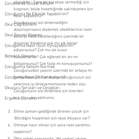
sözcükler ‘ Sana bir kurabiye vermediği için 
Çocuklarda Sosyal Gelişim
kızgınsın, böyle hissettiğinde sakinleşmen için 
Çocuğumla Ne Etkinlik Yapabilirim?
neler yapabiliriz?
Çocuğunuzun sizi dinlemediğini 
Okul Çağı Dönemi
düşünüyorsanız söylemek istediklerinizi nasıl 
Okul Öncesi Dönemi
daha iyi ifade edebileceğiniz üzerinde bir 
düşünün’ Kendinizi çok mu sık tekrar 
Çocuğumla Nasıl Oyun Oynayabilirim?
ediyorsunuz? Çok mu sık kusur 
Bebeklik Dönemi
buluyorsunuz? Çok eğleneli bir anı mı 
bölüyorsunuz? Çok fazla mı konuşuyorsunuz? 
Çocuğumla İletişim Kurmak
Çocuğunuzdan yaşının üzerinde bir anlayış mı 
Çocuğuma Nasıl Davranmalıyım?
bekliyorsunuz? Tüm bunlar çocuğunuzun sizi 
yeterince iyi dinleyememesine neden olur. 
Okuyucu Soruları ve Cevapları
Çocuğunuzun sizi dinlemesi için önerileri 
b
uradan o
kuyabilirsiniz.
Ergenlik Dönemi
Gitme zamanı geldiğinde direnen çocuk için 
‘Bitirdiğini hissetmen için neye ihtiyacın var?’ 
Gitmeye hazır olman için sana nasıl yardımcı 
olabilirim?’ 