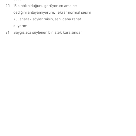
’Sıkıntılı olduğunu görüyorum ama ne 
dediğini anlayamıyorum. Tekrar normal sesini 
kullanarak söyler misin, seni daha rahat 
duyarım.’ 
Saygısızca söylenen bir istek karşısında ‘ 
Bana daha hoş bir şekilde sorabilirsin.’ veya 
‘Bunu daha iyi anlayacağım bir cümle ile 
söyler misin?’ 
Siz de çocuğunuza teşekkür ederim, lütfen 
kelimelerini kullanırsanız o da sizinle 
konuşurken bu kelimeleri kullanmasını ona 
hatırlatabilirsiniz.
Çocuğun Duygusal Gelişimi
Okul Öncesi Dönemi
Hepsini Gör
Son Yazılar