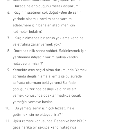
Öfke nöbeti sonrasında ’ Ne yaptın!’ yerine 
‘Burada neler olduğunu merak ediyorum.’ 
‘Kızgın hissetmen çok doğal –Ben de senin 
yerinde olsam kızardım sana yardım 
edebilmem için bana anlatabilmen için 
kelimeler bulalım.’ 
 ’Kızgın olmanda bir sorun yok ama kendine 
ve etrafına zarar vermek yok.’ 
‘Önce sakinlik sonra sohbet. Sakinleşmek için 
yardımıma ihtiyacın var mı yoksa kendin 
halledebilir misin?’ 
Yemekte aşırı seçici olma durumunda ‘Yemek 
zorunda değilsin ama ailemiz ile bu sürede 
sofrada oturmanı bekliyorum.’(Bu ifade 
çocuğun üzerinde baskıyı kaldırır ve siz 
yemek konusunda odaklanmadıkça çocuk 
yemeğini yemeye başlar. 
‘ Bu yemeği senin için çok lezzetli hale 
getirmek için ne ekleyebiliriz? ‘ 
Uyku zamanı konusunda ‘Baban ve ben bütün 
gece harika bir şekilde kendi yatağında 