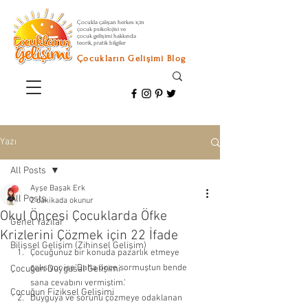
Çocukla çalışan herkes için
çocuk psikolojisi ve
çocuk gelişimi hakkında
teorik, pratik bilgiler
Çocukların Gelişimi Blog
Yazı
All Posts
Ayşe Başak Erk
All Posts
2 dakikada okunur
Okul Öncesi Çocuklarda Öfke
Genel Yazılar
Krizlerini Çözmek için 22 İfade
Bilişsel Gelişim (Zihinsel Gelişim)
Çocuğunuz bir konuda pazarlık etmeye 
çalışıyor ise‘Daha önce sormuştun bende 
Çocuğun Duygusal Gelişimi
sana cevabını vermiştim.’ 
Çocuğun Fiziksel Gelişimi
Duyguya ve sorunu çözmeye odaklanan 