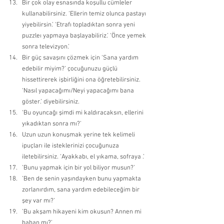
Bir çok olay esnasında koşullu cümleler 
kullanabilirsiniz. ‘Ellerin temiz olunca pastayı 
yiyebilirsin.’ ‘Etrafı topladıktan sonra yeni 
puzzleı yapmaya başlayabiliriz.’ ‘Önce yemek 
sonra televizyon.’ 
Bir güç savaşını çözmek için ‘Sana yardım 
edebilir miyim?’ çocuğunuzu güçlü 
hissettirerek işbirliğini ona öğretebilirsiniz. 
‘Nasıl yapacağımı/Neyi yapacağımı bana 
göster.’ diyebilirsiniz. 
‘Bu oyuncağı şimdi mi kaldıracaksın, ellerini 
yıkadıktan sonra mı?’ 
Uzun uzun konuşmak yerine tek kelimeli 
ipuçları ile isteklerinizi çocuğunuza 
iletebilirsiniz. ‘Ayakkabı, el yıkama, sofraya .’ 
’Bunu yapmak için bir yol biliyor musun?’ 
’Ben de senin yaşındayken bunu yapmakta 
zorlanırdım, sana yardım edebileceğim bir 
şey var mı?’ 
’Bu akşam hikayeni kim okusun? Annen mi 
baban mı?’ 