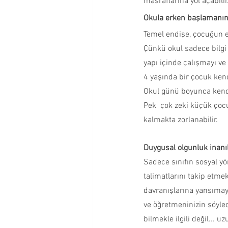
masraflarına yol açabilir
Okula erken başlamanın 
Temel endişe, çocuğun e
Çünkü okul sadece bilgi
yapı içinde çalışmayı ve 
4 yaşında bir çocuk ken
Okul günü boyunca kend
Pek  çok zeki küçük çoc
kalmakta zorlanabilir.
Duygusal olgunluk inan
Sadece sınıfın sosyal y
talimatlarını takip etmek
davranışlarına yansımaya
ve öğretmeninizin söyle
bilmekle ilgili değil... 