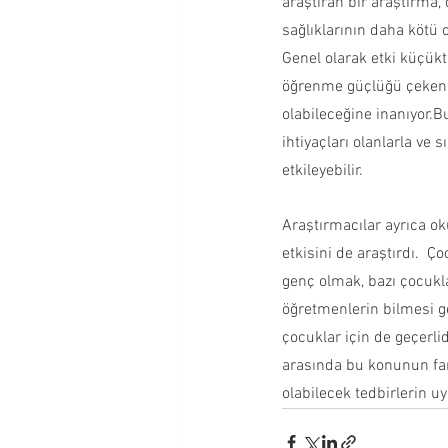
araştıran bir araştırma,
sağlıklarının daha kötü 
Genel olarak etki küçük
öğrenme güçlüğü çeken v
olabileceğine inanıyor.B
ihtiyaçları olanlarla ve 
etkileyebilir.
Araştırmacılar ayrıca o
etkisini de araştırdı.  Ç
genç olmak, bazı çocuklar
öğretmenlerin bilmesi ger
çocuklar için de geçerlid
arasında bu konunun fark
olabilecek tedbirlerin u