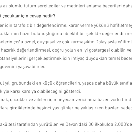
az olumlu tutum sergilediler ve metinleri anlama becerileri daha 
ki çocuklar için cevap nedir?
r için tarafsız bir değerlendirme, karar verme yükünü hafifletme
ocuklarının hazır bulunuşluğunu objektif bir şekilde değerlendirmel
elerin çoğu öznel, duygusal ve çok karmaşıktır. Dolayısıyla eğitimli
hazırlık değerlendirmesi, doğru yolun en iyi göstergesi olabilir. V
otansiyellerini gerçekleştirmek için ihtiyaç duydukları temel beceri
güvenini yaşayabilirler.
kul yılı grubundaki en küçük öğrencilerin, yaşça daha büyük sınıf 
kiyle karşı karşıya olabileceğini gösterdi.
ak, çocuklar ve aileleri için heyecan verici ama bazen zorlu bir 
flara girdiklerinde beşinci yaş günlerine yaklaşırken bazıları sade
Fakültesi tarafından yürütülen ve Devon'daki 80 ilkokulda 2.000'd