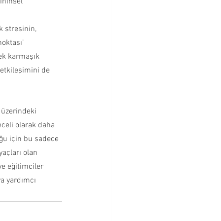
ihinsel 
 stresinin, 
oktası" 
 ek karmaşık 
 etkileşimini de 
 üzerindeki 
eceli olarak daha 
oğu için bu sadece 
yaçları olan 
e eğitimciler 
ya yardımcı 