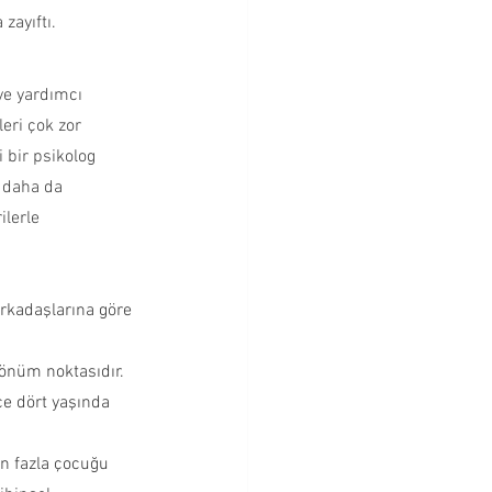
zayıftı.
ye yardımcı 
eri çok zor 
 bir psikolog 
e daha da 
lerle 
arkadaşlarına göre 
dönüm noktasıdır.
ce dört yaşında 
en fazla çocuğu 