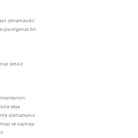
zır olmamasıdır. 
ıyla organize bir 
urup sessiz 
etmenlerinin 
sına veya 
tre olamazsanız 
umayı ve saymayı 
r.