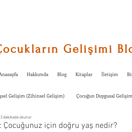
Çocukların Gelişimi Bl
Anasayfa
Hakkımda
Blog
Kitaplar
İletişim
Bi
işsel Gelişim (Zihinsel Gelişim)
Çocuğun Duygusal Gelişim
3 dakikada okunur
Çocuklarda Sosyal Gelişim
Çocuğumla Ne Etkinlik Yapabi
k: Çocuğunuz için doğru yaş nedir?