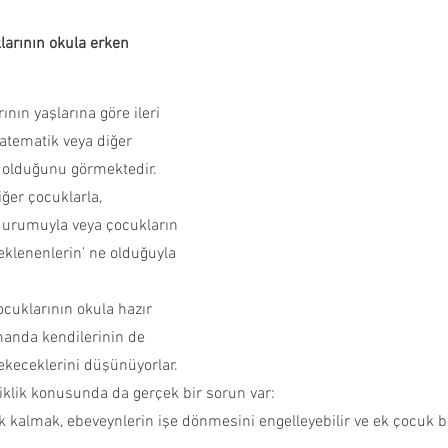
ncesi Dönemi
Çocuğumla Nasıl Oyun Oynayabilirim?
arının okula erken 
nın yaşlarına göre ileri 
Çocuğuma Nasıl Davranmalıyım?
Okuyucu Soruları ve 
atematik veya diğer 
p olduğunu görmektedir.
ğer çocuklarla, 
 durumuyla veya çocukların 
klenenlerin' ne olduğuyla 
cuklarının okula hazır 
manda kendilerinin de 
ekeceklerini düşünüyorlar.
iklik konusunda da gerçek bir sorun var:
k kalmak, ebeveynlerin işe dönmesini engelleyebilir ve ek çocuk b