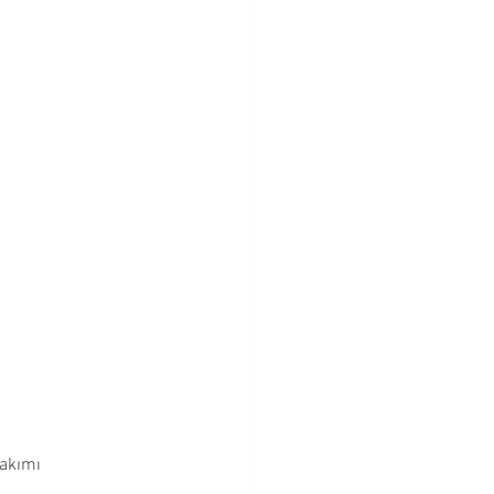
Bebeklik Dönemi
Cevapları
akımı 