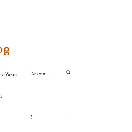
og
ze Yazın
i
lirim?