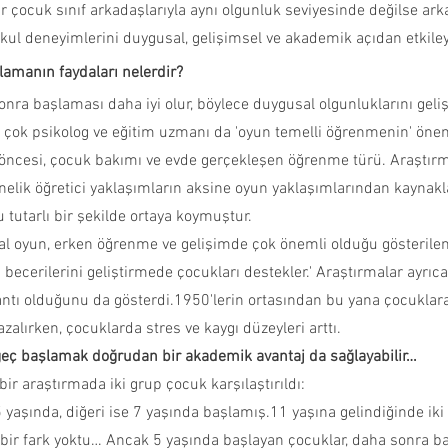
r çocuk sınıf arkadaşlarıyla aynı olgunluk seviyesinde değilse ar
 okul deneyimlerini duygusal, gelişimsel ve akademik açıdan etkiley
lamanın faydaları nelerdir?
sonra başlaması daha iyi olur, böylece duygusal olgunluklarını geli
k çok psikolog ve eğitim uzmanı da 'oyun temelli öğrenmenin' öne
 öncesi, çocuk bakımı ve evde gerçekleşen öğrenme türü. Araştırm
elik öğretici yaklaşımların aksine oyun yaklaşımlarından kaynak
tutarlı bir şekilde ortaya koymuştur.
syal oyun, erken öğrenme ve gelişimde çok önemli olduğu gösterilen
becerilerini geliştirmede çocukları destekler.' Araştırmalar ayrıca
antı olduğunu da gösterdi.1950'lerin ortasından bu yana çocuklara
azalırken, çocuklarda stres ve kaygı düzeyleri arttı.
geç başlamak doğrudan bir akademik avantaj da sağlayabilir…
ir araştırmada iki grup çocuk karşılaştırıldı:
 yaşında, diğeri ise 7 yaşında başlamış.11 yaşına gelindiğinde iki
bir fark yoktu… Ancak 5 yaşında başlayan çocuklar, daha sonra b