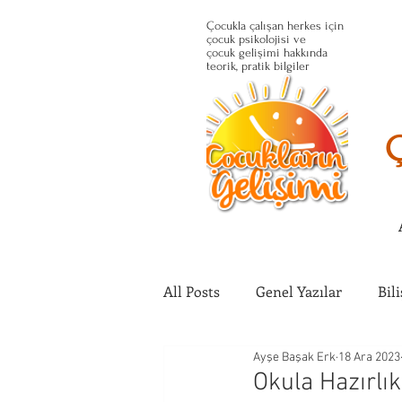
Çocukla çalışan herkes için
çocuk psikolojisi ve
çocuk gelişimi hakkında
teorik, pratik bilgiler
All Posts
Genel Yazılar
Bil
Ayşe Başak Erk
18 Ara 2023
Çocuğun Fiziksel Gelişimi
Okula Hazırlı