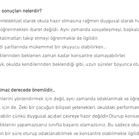
.
sonuçları nelerdir?
ntelektüel olarak okula hazır olmasına rağmen duygusal olarak ha
 öğrenmekten ibaret değildi. Aynı zamanda sosyalleşmeyi, başkalar
talimatları takip etmeyi öğrenmekle de ilgilidir.
di şartlarında mükemmel bir okuyucu olabilirken…
ilerinden beklenen zaman kadar konsantre olamayabilirler.
uk, okulda kendilerinden beklendiği gibi, uzun süreler boyunca ot
ılmaz derecede önemlidir…
önlerini yönlendirmek için değil, aynı zamanda odaklanmak ve öğr
 için de. 
Zeki bir çocuğun bilişsel yetenekleri, okuldaki performan
bilir çünkü duygusal açıdan çevreye hazır değildir.
Oturup konsan
diklerini yapamazsanız sınıfta başarılı olamazsınız. Bu sadece ok
uzun bir süre oturup odaklanabilmek ve konsantre olabilmekle ilgilidi