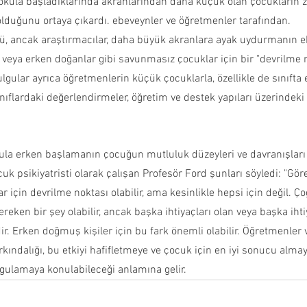
 okula başladıklarında akranlarından daha küçük olan çocukların z
olduğunu ortaya çıkardı. ebeveynler ve öğretmenler tarafından.
tü, ancak araştırmacılar, daha büyük akranlara ayak uydurmanın ek
eya erken doğanlar gibi savunmasız çocuklar için bir "devrilme n
ulgular ayrıca öğretmenlerin küçük çocuklarla, özellikle de sınıfta
sınıflardaki değerlendirmeler, öğretim ve destek yapıları üzerindeki
kula erken başlamanın çocuğun mutluluk düzeyleri ve davranışları
ocuk psikiyatristi olarak çalışan Profesör Ford şunları söyledi: "Gör
 için devrilme noktası olabilir, ama kesinlikle hepsi için değil. Ç
eken bir şey olabilir, ancak başka ihtiyaçları olan veya başka ihti
ir. Erken doğmuş kişiler için bu fark önemli olabilir. Öğretmenler v
ındalığı, bu etkiyi hafifletmeye ve çocuk için en iyi sonucu alma
ygulamaya konulabileceği anlamına gelir.