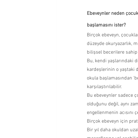
Okul Çağı Dönemi
Okul Ö
Ebeveynler neden çocukl
başlamasını ister?
Birçok ebeveyn, çocukları
Çocuğumla İletişim Kurmak
düzeyde okuryazarlık, m
bilişsel becerilere sahi
Ergenlik Dönemi
Bu, kendi yaşlarındaki di
kardeşlerinin o yaştaki
okula başlamasından 'be
karşılaştırılabilir.
Bu ebeveynler sadece ço
olduğunu değil, aynı za
engellenmenin acısını ç
Birçok ebeveyn için prat
Bir yıl daha okuldan uza