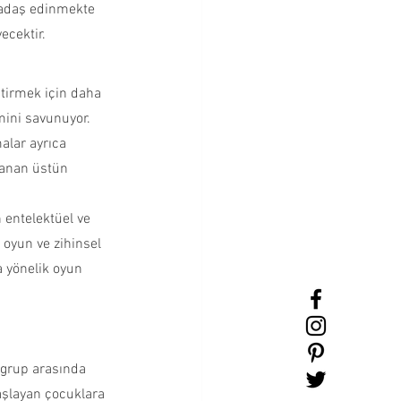
kadaş edinmekte 
ecektir.
ştirmek için daha 
mini savunuyor. 
alar ayrıca 
lanan üstün 
 entelektüel ve 
 oyun ve zihinsel 
 yönelik oyun 
 grup arasında 
aşlayan çocuklara 