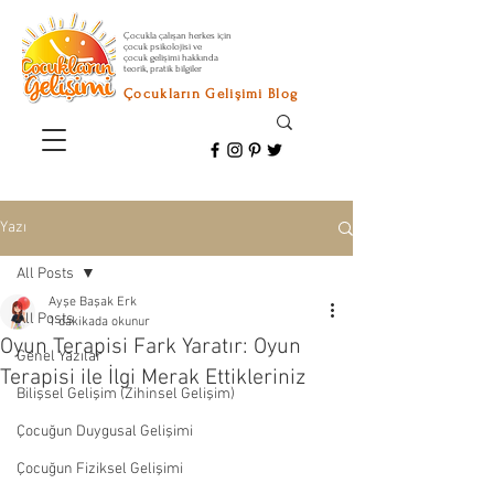
Çocukla çalışan herkes için
çocuk psikolojisi ve
çocuk gelişimi hakkında
teorik, pratik bilgiler
Çocukların Gelişimi Blog
Yazı
All Posts
Ayşe Başak Erk
All Posts
1 dakikada okunur
Oyun Terapisi Fark Yaratır: Oyun
Genel Yazılar
Terapisi ile İlgi Merak Ettikleriniz
Bilişsel Gelişim (Zihinsel Gelişim)
Çocuğun Duygusal Gelişimi
Çocuğun Fiziksel Gelişimi