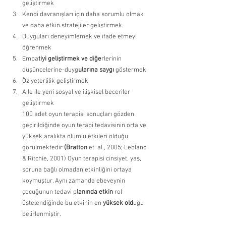
geliştirmek 
Kendi davranışları için daha sorumlu olmak 
ve daha etkin stratejiler geliştirmek 
Duyguları deneyimlemek ve ifade etmeyi 
öğrenmek 
Empa
tiyi geliştirmek ve diğe
rlerinin 
düşüncelerine-duyg
ularına saygı
 göstermek 
Öz yeterlilik geliştirmek 
Aile ile yeni sosyal ve ilişkisel beceriler 
geliştirmek
100 adet oyun terapisi sonuçları gözden 
geçirildiğinde oyun terapi tedavisinin orta ve 
yüksek aralıkta olumlu etkileri olduğu 
görülmektedir 
(Bratton
 et. al., 2005; Leblanc 
& Ritchie, 2001) Oyun terapisi cinsiyet, yaş, 
soruna bağlı olmadan etkinliğini ortaya 
koymuştur. Aynı zamanda ebeveynin 
çocuğunun tedavi p
lanında etkin
 rol 
üstelendiğinde bu etkinin en
 yüksek old
uğu 
belirlenmiştir.