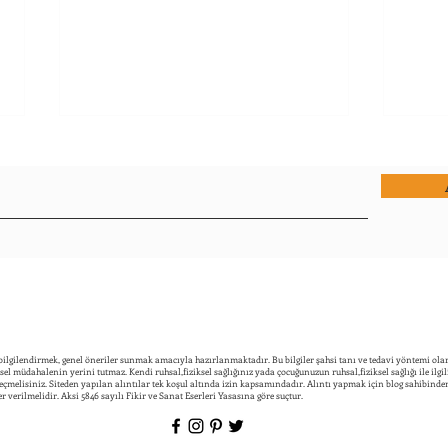
Çocu
Çalışma Belleği Etkinlikleri:
Zama
Çocuklarda Hafızayı ve Dikkati
Güçlendiren Eğlenceli
 bilgilendirmek, genel öneriler sunmak amacıyla hazırlanmaktadır. Bu bilgiler şahsi tanı ve tedavi yöntemi ola
imsel müdahalenin yerini tutmaz. Kendi ruhsal,fiziksel sağlığınız yada çocuğunuzun ruhsal,fiziksel sağlığı ile ilgi
Çalışmalar
melisiniz. Siteden yapılan alıntılar tek koşul altında izin kapsamındadır. Alıntı yapmak için blog sahibinden 
er verilmelidir. Aksi 5846 sayılı Fikir ve Sanat Eserleri Yasasına göre suçtur.