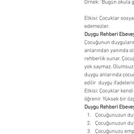
Örnek: ‘Bugün okula g
Etkisi: Çocuklar sosya
edemezler. 
Duygu Rehberi Ebevey
Çocuğunun duygularına
anlarından yanında ol
rehberlik sunar. Çoc
yok saymaz. Olumsuz d
duygu anlarında çocuğu
edilir  duygu ifadeler
Etkisi: Çocuklar kendi
öğrenir. Yüksek bir özg
Duygu Rehberi Ebevey
Çocuğunuzun duy
Çocuğunuzun duygu
Çocuğunuzu empati