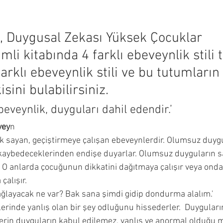
ncesi Dönemi
Çocuğumla Nasıl Oyun Oynayabilirim?
 Duygusal Zekası Yüksek Çocuklar 
mli kitabında 4 farklı ebeveynlik stili 
Çocuğuma Nasıl Davranmalıyım?
Okuyucu Soruları ve 
arklı ebeveynlik stili ve bu tutumların
sini bulabilirsiniz.  
beveynlik, duyguları dahil edendir.’ 
vey
n 
 sayan, geçiştirmeye çalışan ebeveynlerdir. Olumsuz duygu
 kaybedeceklerinden endişe duyarlar. Olumsuz duyguların sa
O anlarda çocuğunun dikkatini dağıtmaya çalışır veya ond
alışır.  
ğlayacak ne var? Bak sana şimdi gidip dondurma alalım.' 
lerinde yanlış olan bir şey odluğunu hissederler.  Duyguları
erin duyguların kabul edilemez, yanlış ve anormal olduğu mes