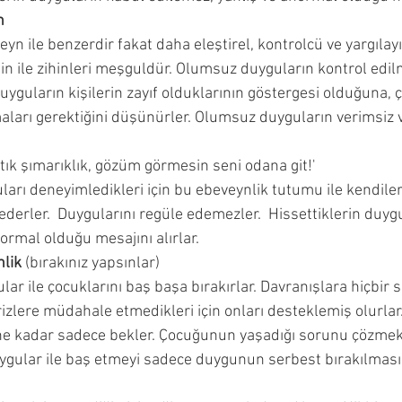
n
n ile benzerdir fakat daha eleştirel, kontrolcü ve yargılayı
lin ile zihinleri meşguldür. Olumsuz duyguların kontrol edil
 Duyguların kişilerin zayıf olduklarının göstergesi olduğuna, 
maları gerektiğini düşünürler. Olumsuz duyguların verimsiz
rtık şımarıklık, gözüm görmesin seni odana git!' 
uları deneyimledikleri için bu ebeveynlik tutumu ile kendiler
derler.  Duygularını regüle edemezler.  Hissettiklerin duyg
ormal olduğu mesajını alırlar.  
nlik
 (bırakınız yapsınlar) 
r ile çocuklarını baş başa bırakırlar. Davranışlara hiçbir s
rizlere müdahale etmedikleri için onları desteklemiş olurla
e kadar sadece bekler. Çocuğunun yaşadığı sorunu çözmek 
ygular ile baş etmeyi sadece duygunun serbest bırakılması