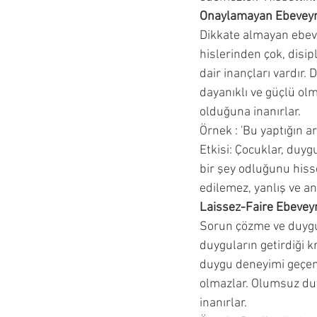
Onaylamayan Ebevey
Dikkate almayan ebevey
hislerinden çok, disip
dair inançları vardır.
dayanıklı ve güçlü ol
olduğuna inanırlar.  
Örnek : 'Bu yaptığın a
Etkisi: Çocuklar, duyg
bir şey odluğunu hisse
edilemez, yanlış ve an
Laissez-Faire Ebevey
Sorun çözme ve duygula
duyguların getirdiği k
duygu deneyimi geçen
olmazlar. Olumsuz du
inanırlar.  