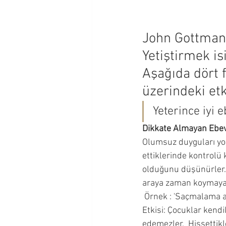
Okul Çağı Dönemi
Okul Ö
John Gottman,
Yetiştirmek isi
Çocuğumla İletişim Kurmak
Aşağıda dört f
üzerindeki etki
Ergenlik Dönemi
Yeterince iyi e
Dikkate Almayan Ebe
Olumsuz duyguları yok
ettiklerinde kontrolü
olduğunu düşünürler. 
araya zaman koymaya ç
 Örnek : 'Saçmalama a
Etkisi: Çocuklar kendi
edemezler.  Hissettikl