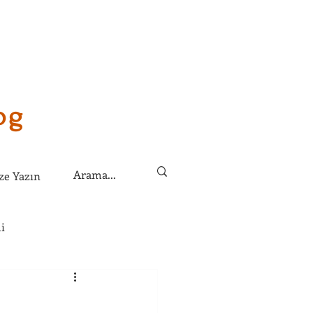
og
ze Yazın
i
lirim?