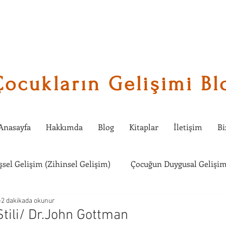
Çocukların Gelişimi Bl
Anasayfa
Hakkımda
Blog
Kitaplar
İletişim
Bi
işsel Gelişim (Zihinsel Gelişim)
Çocuğun Duygusal Gelişim
2 dakikada okunur
Çocuklarda Sosyal Gelişim
Çocuğumla Ne Etkinlik Yapabi
Stili/ Dr.John Gottman