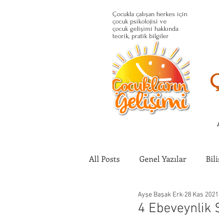
Çocukla çalışan herkes için
çocuk psikolojisi ve
çocuk gelişimi hakkında
teorik, pratik bilgiler
All Posts
Genel Yazılar
Bil
Ayşe Başak Erk
28 Kas 2021
Çocuğun Fiziksel Gelişimi
4 Ebeveynlik 