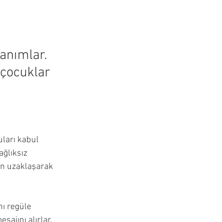
Bebeklik Dönemi
tanımlar. 
Cevapları
 çocuklar 
ları kabul 
ğlıksız 
an uzaklaşarak 
nı regüle 
ajını alırlar.  