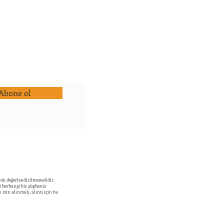
Abone ol
klarda Dürtüsellik Ne
n Destek Almalı?
rak değerlendirilmemelidir.
li herhangi bir şüpheniz
izin alınmalı, alıntı için bu