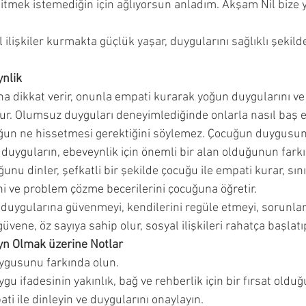
itmek istemediğin için ağlıyorsun anladım. Akşam Nil bize 
l ilişkiler kurmakta güçlük yaşar, duygularını sağlıklı şekild
nlik
 dikkat verir, onunla empati kurarak yoğun duygularını ve 
ur. Olumsuz duyguları deneyimlediğinde onlarla nasıl baş e
uğun ne hissetmesi gerektiğini söylemez. Çocuğun duygus
uyguların, ebeveynlik için önemli bir alan olduğunun farkı
nu dinler, şefkatli bir şekilde çocuğu ile empati kurar, sını
ini ve problem çözme becerilerini çocuğuna öğretir. 
 duygularına güvenmeyi, kendilerini regüle etmeyi, sorunlar
üvene, öz sayıya sahip olur, sosyal ilişkileri rahatça başlatıp
n Olmak üzerine Notlar
gusunu farkında olun.
 ifadesinin yakınlık, bağ ve rehberlik için bir fırsat olduğ
 ile dinleyin ve duygularını onaylayın.