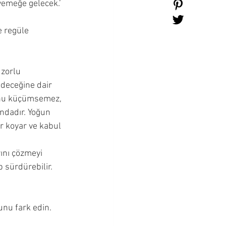
yemeğe gelecek.’ 
e regüle 
zorlu 
deceğine dair 
unu küçümsemez, 
ndadır. Yoğun 
r koyar ve kabul 
ını çözmeyi  
 sürdürebilir.  
unu fark edin. 