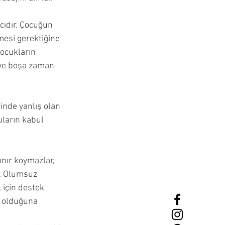
cıdır. Çocuğun 
mesi gerektiğine 
çocukların 
 ve boşa zaman 
inde yanlış olan 
uların kabul 
ınır koymazlar, 
r. Olumsuz 
için destek 
 olduğuna 