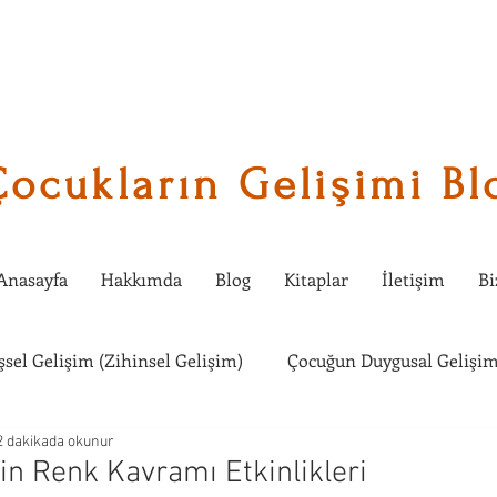
Çocukların Gelişimi Bl
Anasayfa
Hakkımda
Blog
Kitaplar
İletişim
Bi
işsel Gelişim (Zihinsel Gelişim)
Çocuğun Duygusal Gelişim
2 dakikada okunur
Çocuklarda Sosyal Gelişim
Çocuğumla Ne Etkinlik Yapabi
in Renk Kavramı Etkinlikleri