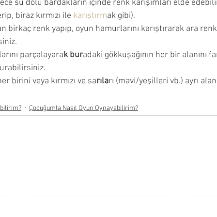
ece su dolu bardakların içinde renk karışımları elde edebili
rip, biraz kırmızı ile 
karıştırm
ak gibi). 
birkaç renk yapıp, oyun hamurlarını karıştırarak ara renkl
iniz. 
tlarını parçalayara
k bur
adaki gökkuşağının her bir alanını far
urabilirsiniz.
er birini veya kırmızı ve sa
rıla
rı (mavi/yeşilleri vb.) ayrı al
bilirim?
Çocuğumla Nasıl Oyun Oynayabilirim?