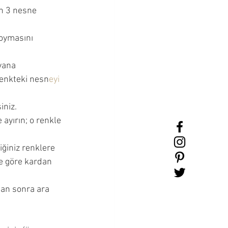
an 3 nesne 
koymasını 
yana 
 renkteki nesn
eyi 
niz. 
e ayırın; o renkle 
ğiniz renklere 
e göre kardan 
an sonra ara 