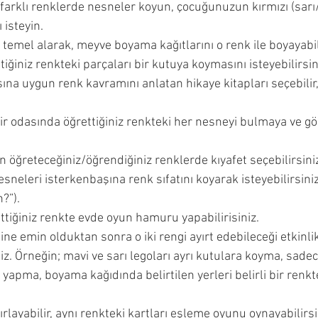
arklı renklerde nesneler koyun, çocuğunuzun kırmızı (sarı/
ncesi Dönemi
Çocuğumla Nasıl Oyun Oynayabilirim?
isteyin. 
i temel alarak, meyve boyama kağıtlarını o renk ile boyayabili
iğiniz renkteki parçaları bir kutuya koymasını isteyebilirsin
Çocuğuma Nasıl Davranmalıyım?
Okuyucu Soruları ve 
şına uygun renk kavramını anlatan hikaye kitapları seçebilir,
 bir odasında öğrettiğiniz renkteki her nesneyi bulmaya ve g
öğreteceğiniz/öğrendiğiniz renklerde kıyafet seçebilirsiniz
eleri isterkenbaşına renk sıfatını koyarak isteyebilirsiniz 
?”). 
tiğiniz renkte evde oyun hamuru yapabilirisiniz.
ine emin olduktan sonra o iki rengi ayırt edebileceği etkinlik
iz. Örneğin; mavi ve sarı legoları ayrı kutulara koyma, sadece
yapma, boyama kağıdında belirtilen yerleri belirli bir renk
ırlayabilir, aynı renkteki kartları eşleme oyunu oynayabilirsi