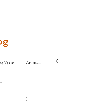
og
ze Yazın
i
lirim?