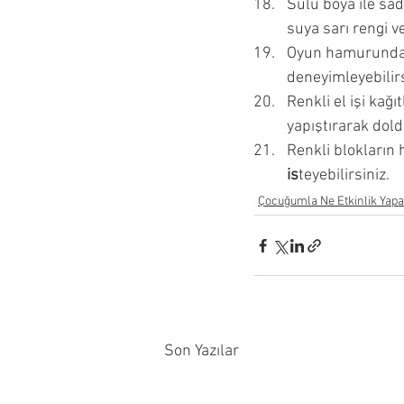
Sulu boya ile sad
suya sarı rengi ve
Oyun hamurundan 
deneyimleyebilirs
Renkli el işi kağı
yapıştırarak dold
Renkli blokların h
is
teyebilirsiniz.
Çocuğumla Ne Etkinlik Yapa
Son Yazılar