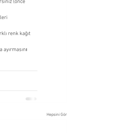
rsiniz (önce 
eri 
klı renk kağıt 
ana ayırmasın
ı 
Hepsini Gör