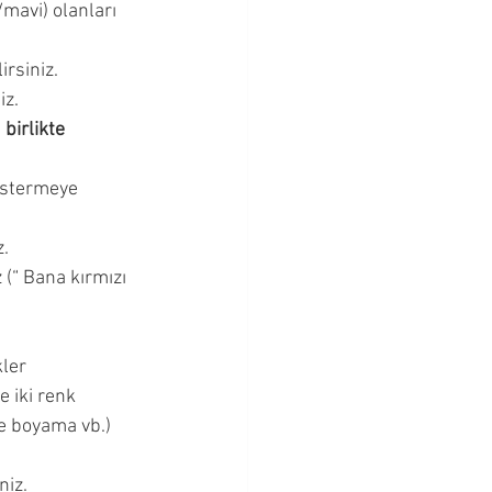
mavi) olanları 
Bebeklik Dönemi
rsiniz. 
iz.
Cevapları
 
birlikte 
östermeye 
. 
(“ Bana kırmızı 
ler 
 iki renk 
te boyama vb.)
niz. 