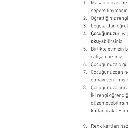
Masanın üzerine f
Okul Çağı Dönemi
Okul Ö
sepete koymasını 
Öğrettiğiniz reng
Legolardan öğrett
Çocuğumla İletişim Kurmak
Çocuğunuzu
n ya
oku
yabilirsiniz. 
Birlikte evinizin
Ergenlik Dönemi
çalışabilirsiniz. 
Çocuğunuza o gün 
Çocuğunuzdan nesn
elmayı verir misin
Çocuğunuza öğret
İki rengi öğrendiğ
düzenleyebilirsin
kullanarak resim 
Renk kartları haz