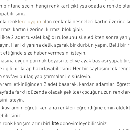
n bir tane seçin, hangi renk kart çıktıysa odada o renkte ol
pabilirsiniz. 
eki renkl
ere uygun o
lan renkteki nesneleri kartın üzerine 
ırmızı kartın üzerine, kırmızı blok gibi). 
likte 2 adet tuvalet kağıdı rulosunu süsledikten sonra yan 
ayın. Her iki yanına delik açarak bir dürbün yapın. Belli bir
it ettiğinde size haber vermesini isteyin. 
sına uygun parmak boyası ile el ve ayak baskısı yapabilirsi
e ilgili bir kitap hazırlayabilirsiniz.Her bir sayfasını tek reng
o sayfayı pullar, yapıştırmalar ile süsleyin. 
vramı etkinliğinden 2 adet basarak, kardan adamları öğretti
 sayfada farklı düzende olacak şekilde) çocuğunuzun renkler
ni isteyin. 
kavramını öğretirken ana renkleri öğrendiğine emin oldukt
bilirsiniz. 
 renk karışımlarını birli
kte 
deneyimleyebilirsiniz. 