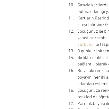
Sırayla kartlarda
bulma etkinliği ya
Kartların üzerind
isteyebilirsiniz (k
Çocuğunuz ile bir
yapıştırın/zımbal
dürbünü 
ile tesp
O günkü renk tema
Birlikte renkler il
bağlantılı olarak 
Buradaki renk ka
boyayın (her iki
adamları eşlemesi
Çocuğunuza renk 
renkleri de öğrete
Parmak boyası ile