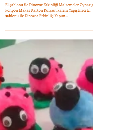
Ayşe Başak Erk
6 Mar 2021
1 dakikada okunur
Hafta Sonu Etkinliği: Çocuklar için Dinozor Temalı
Eğitici ve Eğlenceli Etkinlikler
El şablonu ile Dinozor Etkinliği Malzemeler Oynar göz
Ponpon Makas Karton Kurşun kalem Yapıştırıcı El
şablonu ile Dinozor Etkinliği Yapım...