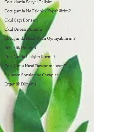
Çocuklarda Sosyal Gelişim
Çocuğumla Ne Etkinlik Yapabilirim?
Okul Çağı Dönemi
Okul Öncesi Dönemi
Çocuğumla Nasıl Oyun Oynayabilirim?
Bebeklik Dönemi
Çocuğumla İletişim Kurmak
Çocuğuma Nasıl Davranmalıyım?
Okuyucu Soruları ve Cevapları
Ergenlik Dönemi