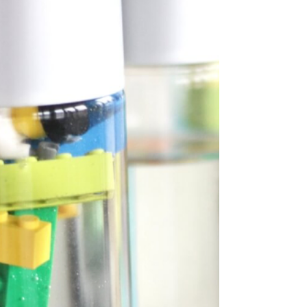
Ponpon Uğur Böceği Etkinliği Malzemeler Büyük boy
kırmızı ponpon küçük boy siyah ponpon Uhu Oynar
göz 2 adet Yeşil keçe Makas Siyah...