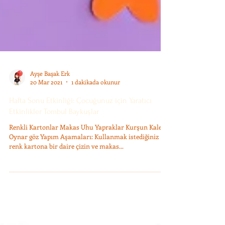
Ayşe Başak Erk
20 Mar 2021
1 dakikada okunur
Hafta Sonu Etkinliği: Çocuğunuz için Yaratıcı
Etkinlikler Tombul Baykuşlar
Renkli Kartonlar Makas Uhu Yapraklar Kurşun Kalem
Oynar göz Yapım Aşamaları: Kullanmak istediğiniz
renk kartona bir daire çizin ve makas...