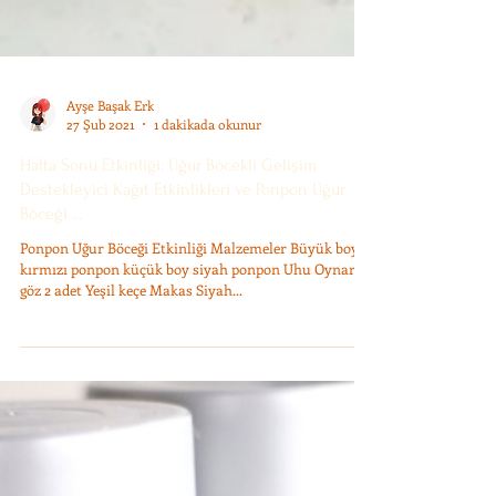
Ayşe Başak Erk
27 Şub 2021
1 dakikada okunur
Hafta Sonu Etkinliği: Uğur Böcekli Gelişim
Destekleyici Kağıt Etkinlikleri ve Ponpon Uğur
Böceği ...