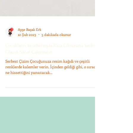
Ayşe Başak Erk
10 Şub 2023
5 dakikada okunur
Çocukların Yaşadıklarıyla Başa Çıkmasına Yardımcı
Olacak Sanat Çalışmaları
Serbest Çizim Çocuğunuza resim kağıdı ve çeşitli
renklerde kalemler verin. İçinden geldiği gibi, o sırada
ne hissettiğini yansıtacak...