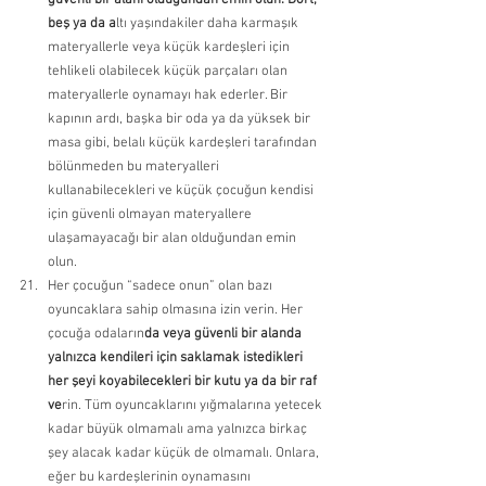
güvenli bir alanı olduğundan emin olun. Dört, 
beş ya da a
ltı yaşındakiler daha karmaşık 
materyallerle veya küçük kardeşleri için 
tehlikeli olabilecek küçük parçaları olan 
materyallerle oynamayı hak ederler. Bir 
kapının ardı, başka bir oda ya da yüksek bir 
masa gibi, belalı küçük kardeşleri tarafından 
bölünmeden bu materyalleri 
kullanabilecekleri ve küçük çocuğun kendisi 
için güvenli olmayan materyallere 
ulaşamayacağı bir alan olduğundan emin 
olun. 
Her çocuğun “sadece onun” olan bazı 
oyuncaklara sahip olmasına izin verin. Her 
çocuğa odaların
da veya güvenli bir alanda 
yalnızca kendileri için saklamak istedikleri 
her şeyi koyabilecekleri bir kutu ya da bir raf 
ve
rin. Tüm oyuncaklarını yığmalarına yetecek 
kadar büyük olmamalı ama yalnızca birkaç 
şey alacak kadar küçük de olmamalı. Onlara, 
eğer bu kardeşlerinin oynamasını 