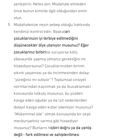
yerleştirin. Nefes alın. Müdahale etmeden 
önce bunun kiminle ilgili olduğundan emin 
olun. 
Müdahalenize neyin sebep olduğu hakkında 
kendinizi kontrol edin. Başkal
arı 
çocuklarınızın iyi terbiye edilmediğini 
düşünecekler diye utanıyor musunuz? Eğer 
çocuklarınız birbiri
ne vuruyorsa kötü 
ebeveynlik yapmış olmanız gerektiğini mi 
hissediyorsunuz? Çocuklarınızdan birinin 
sıkıntı yaşaması ya da incinmesinden dolayı 
“yüreğiniz mi sızlıyor”? Toplumsal cinsiyet 
normlarından kaçınmak ya da (kucaklamak) 
konusunda tutkulu musunuz, bu yüzden 
kavga eden oğullar ya da (zıt nedenlerden 
dolayı) kavga eden kızlar istemiyor musunuz? 
“Mükemmel aile” olmak konusunda bir çeşit 
mecburiyetiniz varmış gibi hissediyor 
musunuz? Bunların h
içbiri doğru ya da yanlış 
değil - fark edilmesi ve sahiplenilmes
i 