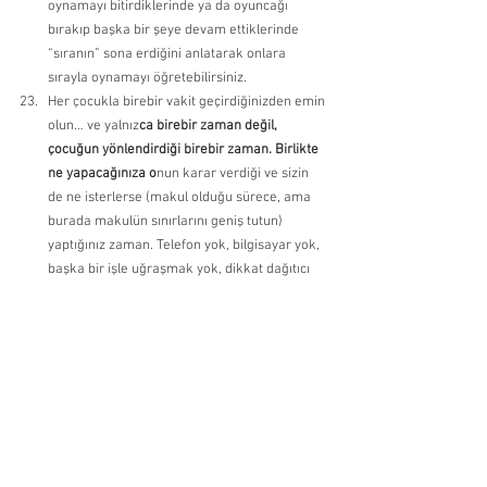
oynamayı bitirdiklerinde ya da oyuncağı 
bırakıp başka bir şeye devam ettiklerinde 
“sıranın” sona erdiğini anlatarak onlara 
sırayla oynamayı öğretebilirsiniz. 
Her çocukla birebir vakit geçirdiğinizden emin 
olun… ve yalnız
ca birebir zaman değil, 
çocuğun yönlendirdiği birebir zaman. Birlikte 
ne yapacağınıza o
nun karar verdiği ve sizin 
de ne isterlerse (makul olduğu sürece, ama 
burada makulün sınırlarını geniş tutun) 
yaptığınız zaman. Telefon yok, bilgisayar yok, 
başka bir işle uğraşmak yok, dikkat dağıtıcı 
şeyler yok. Yalnızca siz ve çocuğunuz, o ne 
isterse onu yapıyorsunuz. 
Canı yanan çocuğu rahatlatın. Vuran çocuğa 
çok az ya da hiç ilgi göstermeyin. Sözlerinizde 
ya da duygularınızda “Vah zavallı!” olmasın. 
Nispeten nötr ama empati içeren bir şekilde 
“İyi misin? Bu korkutucuydu
. Vurmak acıtır. 
Sarılmak ister misin?” diyebilirsini
z. 
Sorunu çözmelerine yardımcı olun. “Sizce bu 