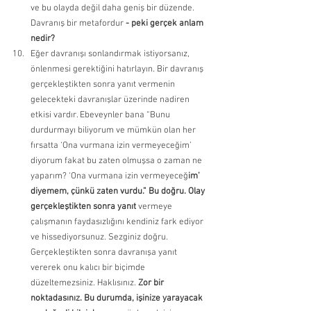
ve bu olayda değil daha geniş bir düzende. 
Davranış bir metafordur 
- peki gerçek anlam 
nedir?
Eğer davranışı sonlandırmak istiyorsanız, 
önlenmesi gerektiğini hatırlayın. Bir davranış 
gerçekleştikten sonra yanıt vermenin 
gelecekteki davranışlar üzerinde nadiren 
etkisi vardır. Ebeveynler bana “Bunu 
durdurmayı biliyorum ve mümkün olan her 
fırsatta ‘Ona vurmana izin vermeyeceğim’ 
diyorum fakat bu zaten olmuşsa o zaman ne 
yaparım? ‘Ona vurmana izin vermeyeceğ
im’ 
diyemem, çünkü zaten vurdu.” Bu doğru. Olay 
gerçekleştikten sonra yanıt 
vermeye 
çalışmanın faydasızlığını kendiniz fark ediyor 
ve hissediyorsunuz. Sezginiz doğru. 
Gerçekleştikten sonra davranışa yanıt 
vererek onu kalıcı bir biçimde 
düzeltemezsiniz. Haklısınız.
 Zor bir 
noktadasınız. Bu durumda, işinize yarayacak 