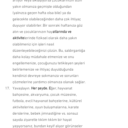
artıyor veya sıklaşıyorsa çocuklarınızın sizin 
yakın olmanıza geçmişte olduğundan 
(yalnızca geçen hafta olsa bile) ya da 
gelecekte olabileceğinden daha çok ihtiyaç 
duyuyor olabilirler. Bir sonraki haftanıza göz 
atın ve çocuklarınızın hay
atlarında ve 
aktivite
lerinde fiziksel olarak daha yakın 
olabilmeniz için işleri nasıl 
düzenleyebileceğinizi çözün. Bu, saldırganlığa 
daha kolay müdahale etmenize ve onu 
engellemenize, çocuğunuzu tetikleyen şeyleri 
belirlemenize ve ihtiyaç duyulduğunda 
kendinizi devreye sokmanıza ve sorunları 
çözmelerine yardımcı olmanıza olanak sağlar. 
Yavaşlayın. 
Her şeyde. E
ğer, hayvanat 
bahçesine, akvaryuma, çocuk müzesine, 
futbola, evcil hayvanat bahçelerine, kültürel 
aktivitelerine, oyun buluşmalarına, karate 
derslerine, bebek jimnastiğine vs. sonsuz 
sayıda ziyaretle tıklım tıklım bir hayat 
yaşıyorsanız, bundan keyif alıyor görünseler 