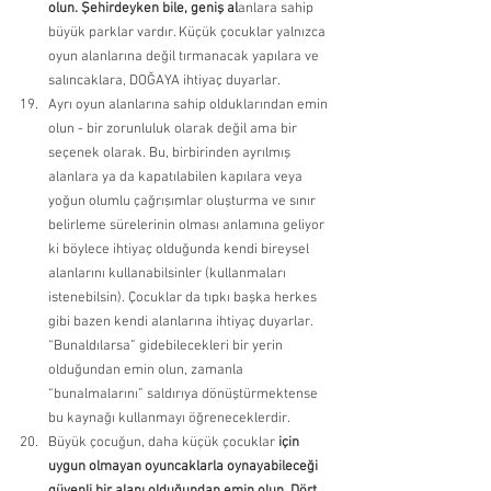
olun. Şehirdeyken bile, geniş al
anlara sahip 
büyük parklar vardır. Küçük çocuklar yalnızca 
oyun alanlarına değil tırmanacak yapılara ve 
salıncaklara, DOĞAYA ihtiyaç duyarlar. 
Ayrı oyun alanlarına sahip olduklarından emin 
olun - bir zorunluluk olarak değil ama bir 
seçenek olarak. Bu, birbirinden ayrılmış 
alanlara ya da kapatılabilen kapılara veya 
yoğun olumlu çağrışımlar oluşturma ve sınır 
belirleme sürelerinin olması anlamına geliyor 
ki böylece ihtiyaç olduğunda kendi bireysel 
alanlarını kullanabilsinler (kullanmaları 
istenebilsin). Çocuklar da tıpkı başka herkes 
gibi bazen kendi alanlarına ihtiyaç duyarlar. 
“Bunaldılarsa” gidebilecekleri bir yerin 
olduğundan emin olun, zamanla 
“bunalmalarını” saldırıya dönüştürmektense 
bu kaynağı kullanmayı öğreneceklerdir. 
Büyük çocuğun, daha küçük çocuklar
 için 
uygun olmayan oyuncaklarla oynayabileceği 