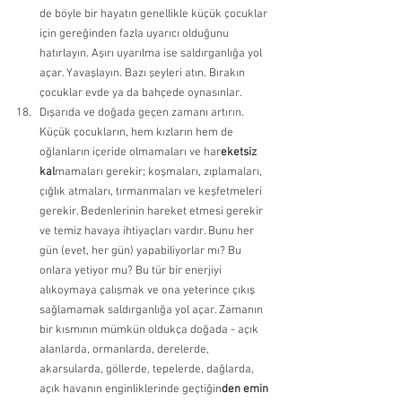
de böyle bir hayatın genellikle küçük çocuklar 
için gereğinden fazla uyarıcı olduğunu 
hatırlayın. Aşırı uyarılma ise saldırganlığa yol 
açar. Yavaşlayın. Bazı şeyleri atın. Bırakın 
çocuklar evde ya da bahçede oynasınlar. 
Dışarıda ve doğada geçen zamanı artırın. 
Küçük çocukların, hem kızların hem de 
oğlanların içeride olmamaları ve har
eketsiz 
kal
mamaları gerekir; koşmaları, zıplamaları, 
çığlık atmaları, tırmanmaları ve keşfetmeleri 
gerekir. Bedenlerinin hareket etmesi gerekir 
ve temiz havaya ihtiyaçları vardır. Bunu her 
gün (evet, her gün) yapabiliyorlar mı? Bu 
onlara yetiyor mu? Bu tür bir enerjiyi 
alıkoymaya çalışmak ve ona yeterince çıkış 
sağlamamak saldırganlığa yol açar. Zamanın 
bir kısmının mümkün oldukça doğada - açık 
alanlarda, ormanlarda, derelerde, 
akarsularda, göllerde, tepelerde, dağlarda, 
açık havanın enginliklerinde geçtiğin
den emin 