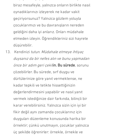
biraz mesafeyle, yalnızca onların birlikte nasıl 
oynadıklarınızı izleyerek ne kadar vakit 
geçiriyorsunuz? Yalnızca gözlem yoluyla 
çocuklarımızı ve bu davranışların nereden 
geldiğini daha iyi anlarız. Onları müdahale 
etmeden izleyin. Öğrendikleriniz sizi hayrete 
düşürebilir. 
 Kendinizi 
tutun. Müdahale etmeye ihtiyaç 
duysanız da bir nefes alın ve bunu yapmadan 
önce bir adım geri çeki
l
in. Bu sürede
, sorunu 
çözebilirler. Bu sürede, sırf duygu ve 
dürtülerinize göre yanıt vermektense, ne 
kadar tepkili ve tetikte hissettiğinizin 
değerlendirmesini yapabilir ve nasıl yanıt 
vermek istediğinize dair farkında, bilinçli bir 
karar verebilirsiniz. Yalnızca sizin için iyi bir 
fikir değil aynı zamanda çocuklarınız için 
duyguları düzenleme konusunda harika bir 
örnektir; çünkü unutmayın, çocuklar yalnızca 
üç şekilde öğrenirler: örnekle, örnekle ve 