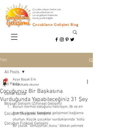
Çocukla çalışan herkes için
çocuk psikolojisi ve
çocuk gelişimi hakkında
teorik, pratik bilgiler
Çocukların Gelişimi Blog
Yazı
All Posts
Ayşe Başak Erk
All Posts
8 dakikada okunur
Çocuğunuz Bir Başkasına
Genel Yazılar
Vurduğunda Yapabileceğiniz 31 Şey
Bilişsel Gelişim (Zihinsel Gelişim)
Bunun normal olduğunu hatırlayın. İlk ve en 
önemli olarak, kendinizi gelişimsel bağlama 
Çocuğun Duygusal Gelişimi
oturtun. Küçük çocuklar vurduklarında “kötü 
Çocuğun Fiziksel Gelişimi
bir çocuk” olmuyorlar, bunu “dikkat çekmek 