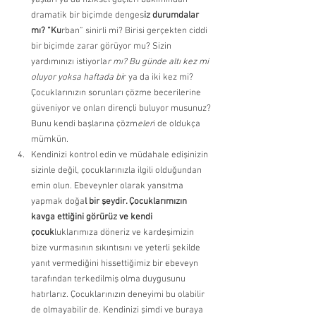
yaşları ya da fiziksel güçleri bakımından 
dramatik bir biçimde denges
iz durumdalar 
mı? “Ku
rban” sinirli mi? Birisi gerçekten ciddi 
bir biçimde zarar görüyor mu? Sizin 
yardımınızı istiyorla
r mı? Bu günde altı kez mi 
oluyor yoksa haftada bi
r ya da iki kez mi? 
Çocuklarınızın sorunları çözme becerilerine 
güveniyor ve onları dirençli buluyor musunuz? 
Bunu kendi başlarına çözm
eler
i de oldukça 
mümkün. 
Kendinizi kontrol edin ve müdahale edişinizin 
sizinle değil, çocuklarınızla ilgili olduğundan 
emin olun. Ebeveynler olarak yansıtma 
yapmak doğa
l bir şeydir. Çocuklarımızın 
kavga ettiğini görürüz ve kendi 
çocuk
luklarımıza döneriz ve kardeşimizin 
bize vurmasının sıkıntısını ve yeterli şekilde 
yanıt vermediğini hissettiğimiz bir ebeveyn 
tarafından terkedilmiş olma duygusunu 
hatırlarız. Çocuklarınızın deneyimi bu olabilir 
de olmayabilir de. Kendinizi şimdi ve buraya 