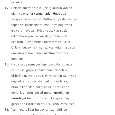
örnekle. 
Onların düzeyine inin. Çocuğunuzun yanına 
gidin ve on
unla konuşmadan ön
ce göz 
seviyesi hizasına inin. Mutfaktan ya da basitçe 
tepeden “kardeşine vurma” diye bağırmak 
işe yaramayacak. Küçük çocuklar sözlü 
talimatlara yanıt vermezler, özellikle de 
uzaktan. Düzeltmeden önce temas kurun. 
Onların düzeyine inin, nazikçe kollarına ya da 
omuzlarına dokunun; düzeltmeden önce 
konuşun. 
Hiçbir şey yapmayın. Eğer çocuklar boyutları 
ve fiziksel güçleri bakımından nispeten 
birbirine uyuyorsa ve sizin yardımınıza ihtiyaç 
duyduklarını doğrudan belirtmiyorlarsa, 
bırakın kendileri halletsinler. Kardeşlerin 
kendi ilişkilerini geliştirmeleri
 gerekir ve 
neredeyse h
er durumda bu kavga etmeyi 
gerektirir. Bırakın kendi ilişkilerini çözsünler. 
Yakın olun. Eğer bu davranışlar gittikçe 