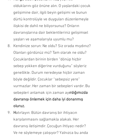
olduklarını göz önüne alın. O yaşlardaki çocuk 
gelişimine dair, ilgili beyin gelişimi ve bunun 
dürtü kontrolüyle ve duyguları düzenlemeyle 
ilişkisi de dahil ne biliyorsunuz? Onların 
davranışlarına dair beklentileriniz gelişimsel 
yaşları ve aşamalarıyla uyumlu mu? 
Kendinize sorun: Ne oldu? Siz orada mıydınız? 
Olanları gördünüz mü? Tam olarak ne oldu? 
Çocuklardan birinin birden “dönüp hiçbir 
sebep yokken diğerine vurduğunu” söyleriz 
genellikle. Durum neredeyse hiçbir zaman 
böyle değildir. Çocuklar “sebepsiz yere” 
vurmazlar. Her zaman bir sebepleri vardır. Bu 
sebepleri anlamak için zaman ay
ırdığımızda 
davranışı önlemek için daha iyi donanmış 
oluruz. 
H
atırlayın: Bütün davranış bir ihtiyacın 
karşılanmasını sağlamakla alakalı. Her 
davranış iletişimdir. Çocuğun ihtiyacı nedir? 
Ve ne söylemeye çalışıyor? Yalnızca bu anda 