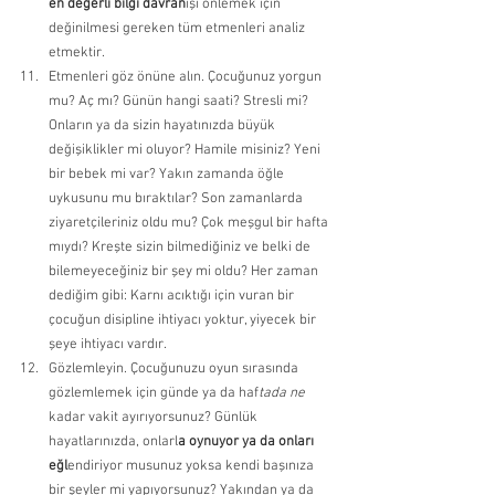
en değerli bilgi davran
ışı önlemek için 
değinilmesi gereken tüm etmenleri analiz 
etmektir. 
Etmenleri göz önüne alın. Çocuğunuz yorgun 
mu? Aç mı? Günün hangi saati? Stresli mi? 
Onların ya da sizin hayatınızda büyük 
değişiklikler mi oluyor? Hamile misiniz? Yeni 
bir bebek mi var? Yakın zamanda öğle 
uykusunu mu bıraktılar? Son zamanlarda 
ziyaretçileriniz oldu mu? Çok meşgul bir hafta 
mıydı? Kreşte sizin bilmediğiniz ve belki de 
bilemeyeceğiniz bir şey mi oldu? Her zaman 
dediğim gibi: Karnı acıktığı için vuran bir 
çocuğun disipline ihtiyacı yoktur, yiyecek bir 
şeye ihtiyacı vardır. 
Gözlemleyin. Çocuğunuzu oyun sırasında 
gözlemlemek için günde ya da haf
tada ne 
kadar vakit ayırıyorsunuz? Günlük 
hayatlarınızda, onlarl
a oynuyor ya da onları 
eğl
endiriyor musunuz yoksa kendi başınıza 
bir şeyler mi yapıyorsunuz? Yakından ya da 