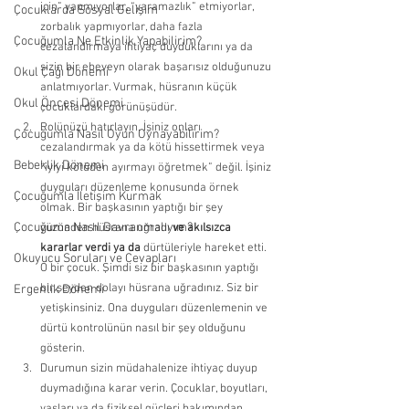
için” yapmıyorlar, “yaramazlık” etmiyorlar, 
Çocuklarda Sosyal Gelişim
zorbalık yapmıyorlar, daha fazla 
Çocuğumla Ne Etkinlik Yapabilirim?
cezalandırmaya ihtiyaç duyduklarını ya da 
sizin bir ebeveyn olarak başarısız olduğunuzu 
Okul Çağı Dönemi
anlatmıyorlar. Vurmak, hüsranın küçük 
Okul Öncesi Dönemi
çocuklardaki görünüşüdür. 
Rolünüzü hatırlayın. İşiniz onları 
Çocuğumla Nasıl Oyun Oynayabilirim?
cezalandırmak ya da kötü hissettirmek veya 
Bebeklik Dönemi
“iyiyi kötüden ayırmayı öğretmek” değil. İşiniz 
duyguları düzenleme konusunda örnek 
Çocuğumla İletişim Kurmak
olmak. Bir başkasının yaptığı bir şey 
Çocuğuma Nasıl Davranmalıyım?
yüzünden hüsrana uğradı 
ve akılsızca 
kararlar verdi ya da 
dürtüleriyle hareket etti. 
Okuyucu Soruları ve Cevapları
O bir çocuk. Şimdi siz bir başkasının yaptığı 
bir şeyden dolayı hüsrana uğradınız. Siz bir 
Ergenlik Dönemi
yetişkinsiniz. Ona duyguları düzenlemenin ve 
dürtü kontrolünün nasıl bir şey olduğunu 
gösterin. 
Durumun sizin müdahalenize ihtiyaç duyup 
duymadığına karar verin. Çocuklar, boyutları, 