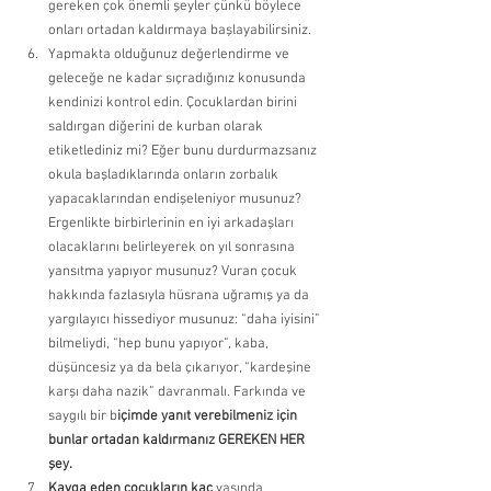
gereken çok önemli şeyler çünkü böylece 
onları ortadan kaldırmaya başlayabilirsiniz. 
Yapmakta olduğunuz değerlendirme ve 
geleceğe ne kadar sıçradığınız konusunda 
kendinizi kontrol edin. Çocuklardan birini 
saldırgan diğerini de kurban olarak 
etiketlediniz mi? Eğer bunu durdurmazsanız 
okula başladıklarında onların zorbalık 
yapacaklarından endişeleniyor musunuz? 
Ergenlikte birbirlerinin en iyi arkadaşları 
olacaklarını belirleyerek on yıl sonrasına 
yansıtma yapıyor musunuz? Vuran çocuk 
hakkında fazlasıyla hüsrana uğramış ya da 
yargılayıcı hissediyor musunuz: “daha iyisini” 
bilmeliydi, “hep bunu yapıyor”, kaba, 
düşüncesiz ya da bela çıkarıyor, “kardeşine 
karşı daha nazik” davranmalı. Farkında ve 
saygılı bir b
içimde yanıt verebilmeniz için 
bunlar ortadan kaldırmanız GEREKEN HER 
şey. 
Kavga eden çocukların kaç
 yaşında 