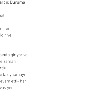
vardır. Duruma 
Bebeklik Dönemi
ıl 
Cevapları
 neler 
dir ve 
nıfa giriyor ve 
 ne zaman 
rdu. 
arla oynamayı 
evam etti- her 
vaş yeni 