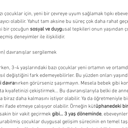
ı çocuklar için, yeni bir çevreye uyum sağlamak tıpkı ebev
layıcı olabilir. Yahut tam aksine bu süreç çok daha rahat geçe
 bir çocuğun 
sosyal ve duyg
usal tepkileri onun yaşından ço
geçmiş deneyimler ile ilişkilidir.
en) davranışlar sergilemek
arken, 3-4 yaşlarındaki bazı çocuklar yeni ortamın ve ortamd
asıl değiştiğini fark edemeyebilirler. Bu yüzden onları yaşı
i davra
nırken görürseniz şaşırmayın. Mesela bebek gibi kon
 kıyafetinizi çekiştirmek... Bu davranışlarıyla belki de ann
 biraz daha kalmasını istiyor olabilir. Ya da öğretmeniyle bir
ni ifade etmeye çalışıyor olabilir. Örneğin küt
üphanedeki bir
 sakin bir vakit geçirmek
 gibi… 3 yaş döneminde
, ebeveynleri
 kurabilmiş çocuklar duygusal gelişim sürecinin en temel taşı