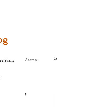
og
ze Yazın
i
lirim?