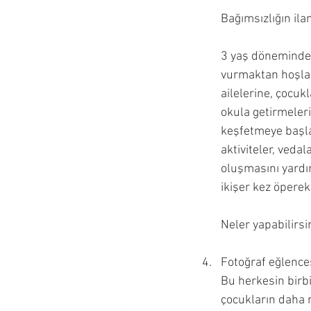
Bağımsızlığın ila
3 yaş dönemindeki
vurmaktan hoşlanı
ailelerine, çocuk
okula getirmeleri
keşfetmeye başlay
aktiviteler, veda
oluşmasını yardım
ikişer kez öperek
Neler yapabilirsi
Fotoğraf eğlence
Bu herkesin birbi
çocukların daha r