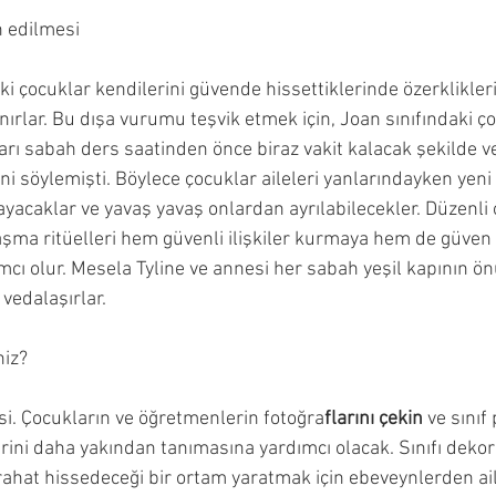
n edilmesi
 çocuklar kendilerini güvende hissettiklerinde özerklikleri
rlar. Bu dışa vurumu teşvik etmek için, Joan sınıfındaki ço
ları sabah ders saatinden önce biraz vakit kalacak şekilde 
ni söylemişti. Böylece çocuklar aileleri yanlarındayken yeni
acaklar ve yavaş yavaş onlardan ayrılabilecekler. Düzenli 
laşma ritüelleri hem güvenli ilişkiler kurmaya hem de güven 
cı olur. Mesela Tyline ve annesi her sabah yeşil kapının önü
 vedalaşırlar.
niz?
si. Çocukların ve öğretmenlerin fotoğra
flarını çekin 
ve sınıf
rini daha yakından tanımasına yardımcı olacak. Sınıfı deko
ahat hissedeceği bir ortam yaratmak için ebeveynlerden aile