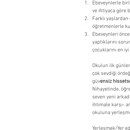
Ebeveynlerle bir
Okul Çağı Dönemi
Okul Ö
ve ihtiyaca göre b
Farklı yaşlardan 
öğretmenlerle kur
Çocuğumla İletişim Kurmak
Ebeveynleri önce 
yaptıklarını soru
çocuklarını en iy
Ergenlik Dönemi
Okulun ilk günler
çok sevdiği ördeğ
güv
ensiz hissetse
Nihayetinde, öğr
seven yeni arkada
ihtimale karşı- a
okuluna yerleşm
Yerleşmek/Yer e