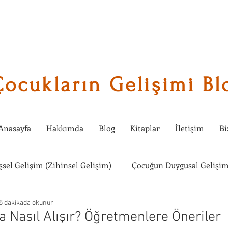
Çocukların Gelişimi Bl
Anasayfa
Hakkımda
Blog
Kitaplar
İletişim
Bi
işsel Gelişim (Zihinsel Gelişim)
Çocuğun Duygusal Gelişim
5 dakikada okunur
Çocuklarda Sosyal Gelişim
Çocuğumla Ne Etkinlik Yapabi
a Nasıl Alışır? Öğretmenlere Öneriler