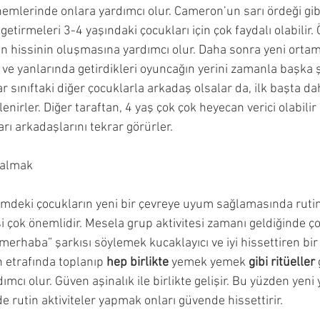
emlerinde onlara yardımcı olur. Cameron’un sarı ördeği gibi
 getirmeleri 3-4 yaşındaki çocukları için çok faydalı olabilir. Ö
 hissinin oluşmasına yardımcı olur. Daha sonra yeni orta
ve yanlarında getirdikleri oyuncağın yerini zamanla başka şe
r sınıftaki diğer çocuklarla arkadaş olsalar da, ilk başta d
lenirler. Diğer taraftan, 4 yaş çok çok heyecan verici olabili
rı arkadaşlarını tekrar görürler.
kalmak
mdeki çocukların yeni bir çevreye uyum sağlamasında rutin
 çok önemlidir. Mesela grup aktivitesi zamanı geldiğinde ço
merhaba” şarkısı söylemek kucaklayıcı ve iyi hissettiren bir a
 etrafında toplanıp 
hep birlikte
 yemek yemek
 gibi ritüeller 
mcı olur. Güven aşinalık ile birlikte gelişir. Bu yüzden yeni
de rutin aktiviteler yapmak onları güvende hissettirir.