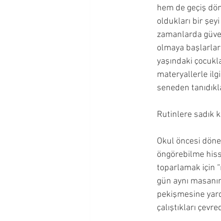
hem de geçiş dön
oldukları bir şeyi
zamanlarda güven
olmaya başlarlar 
yaşındaki çocukla
materyallerle ilgi
seneden tanıdıkla
Rutinlere sadık 
Okul öncesi döne
öngörebilme hissi
toparlamak için “
gün aynı masanın
pekişmesine yardı
çalıştıkları çevre