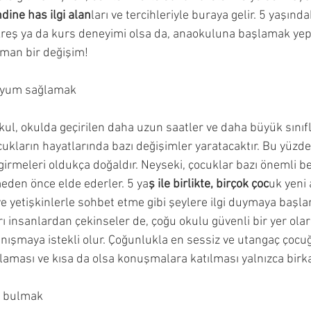
dine has ilgi alan
ları ve tercihleriyle buraya gelir. 5 yaşında
kreş ya da kurs deneyimi olsa da, anaokuluna başlamak yepy
man bir değişim!
 uyum sağlamak
ul, okulda geçirilen daha uzun saatler ve daha büyük sınıf
ukların hayatlarında bazı değişimler yaratacaktır. Bu yüzd
irmeleri oldukça doğaldır. Neyseki, çocuklar bazı önemli bec
den önce elde ederler. 5 ya
ş ile birlikte, birçok çoc
uk yeni
e yetişkinlerle sohbet etme gibi şeylere ilgi duymaya başlar
ı insanlardan çekinseler de, çoğu okulu güvenli bir yer olarak
anışmaya istekli olur. Çoğunlukla en sessiz ve utangaç çocu
aması ve kısa da olsa konuşmalara katılması yalnızca birkaç
ı bulmak