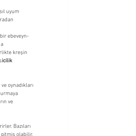
asıl uyum 
uradan 
 bir ebeveyn-
a 
rlikte kreşin 
s
icilik 
ve oynadıkları 
şturmaya 
rın ve 
irler. Bazıları 
itmiş olabilir. 