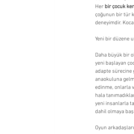
Her
 bir çocuk ken
çoğunun bir tür 
deneyimdir. Koca
Yeni bir düzene
Daha büyük bir ok
yeni başlayan çoc
adapte sürecine g
anaokuluna gelme
edinme, onlarla v
hala tanımadıklar
yeni insanlarla t
dahil olmaya başl
Oyun arkadaşlar