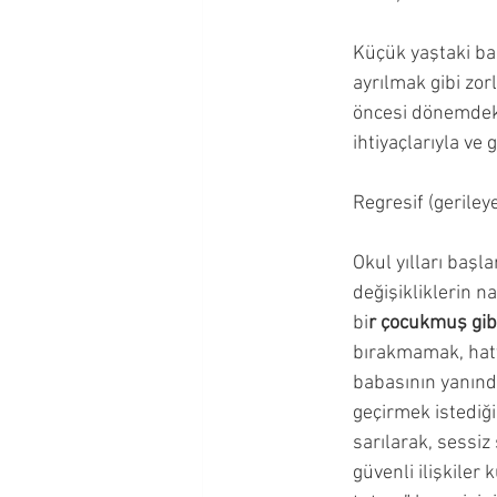
Küçük yaştaki baz
ayrılmak gibi zor
öncesi dönemdeki
ihtiyaçlarıyla ve 
Regresif (geriley
Okul yılları başl
değişikliklerin n
bi
r çocukmuş gib
bırakmamak, hatta
babasının yanında
geçirmek istediği
sarılarak, sessiz
güvenli ilişkiler