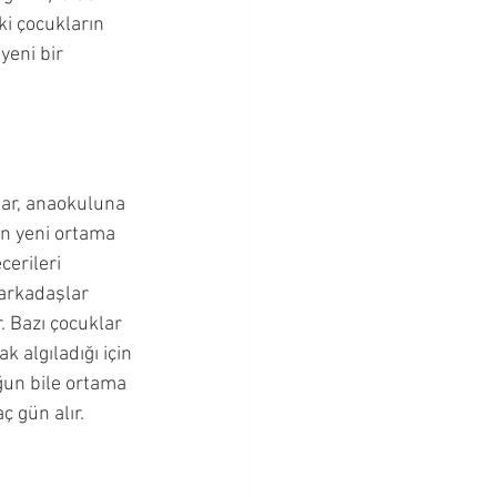
ki çocukların 
eni bir 
lar, anaokuluna 
en yeni ortama 
erileri 
 arkadaşlar 
. Bazı çocuklar 
 algıladığı için 
ğun bile ortama 
 gün alır.