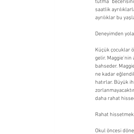
tutma” becerisini 
saatlik ayrılıkla
ayrılıklar bu yaşla
Deneyimden yola
Küçük çocuklar ön
gelir. Maggie’ni
bahseder. Maggie
ne kadar eğlendik
hatırlar. Büyük 
zorlanmayacaktır 
daha rahat hissed
Rahat hissetmek
Okul öncesi dönem