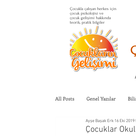
Çocukla çalışan herkes için
çocuk psikolojisi ve
çocuk gelişimi hakkında
teorik, pratik bilgiler
All Posts
Genel Yazılar
Bil
Ayşe Başak Erk
16 Eki 2019
Çocuğun Fiziksel Gelişimi
Çocuklar Okul