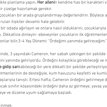
likte planlama yapın
. Her aileni
n kendine has bir karakteri 
ncesi Dönemi
Çocuğumla Nasıl Oyun Oynayabilirim?
ir çizelge hazırlamak gerekir. 
çocukları bir arada gruplandırmayı değerlendirin. Böylece as
ulan ilişkiler devamlı hale gelebilir. 
Çocuğuma Nasıl Davranmalıyım?
Okuyucu Soruları ve 
bir odada ağırlayın ve onlara nasıl olduklarını, çocuklarıyla
n. Dikkatlice dinleyin- ebeveynler çocukların ilk öğretmenleri
i onlar bilir.3-4 Yaş Dönemi: "Ördeğimi yanımda getireceğim."
inde, 3 yaşındaki Cameron, her sabah çekingen bir şekilde sı
ini yanında getiriyordu. Ördeğini kolaylıkla görebileceği ve
 gidip sarı
labileceği bir yere dikkatli bir şekilde yerleştiriyo
etmenlerinin de desteğiyle, kum havuzunu keşfetti ve kuml
şlarıyla tanıştı. Ertesi hafta, Cameron ördeğini getirmeye d
ncak sınıfın köşesindeki ördeğini daha az görmeye, yavaş ya
eye ve düzene uyum sağlamaya başladı.
dinmek