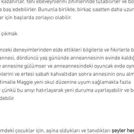
kazanırlar. Yani ebeveynlerini zihinlerinde tutabilirler ve bö
rla baş edebilirler. Bununla birlikte, birkaç saatten daha uzu
r için başlarda zorlayıcı olabilir.
 çıkmak
ceki deneyimlerinden elde ettikleri bilgilerle ve fikirlerle b
n annesi, dördüncü yaş gününde anneannesinin evinde kaldı
 annesine gülümser ve anneannesindeki oyuncak evde oyna
lerini ve ertesi sabah kahvaltıdan sonra annesinin onu alma
ihtimalle Maggie yeni okul düzenine uyum sağlamakta fazla 
çünkü bu anıyı hatırlayarak yeni duruma uyarlayabilir ve b
ebilir.
deki çocuklar için, aşina oldukları ve tanıdıkları 
şeyler he