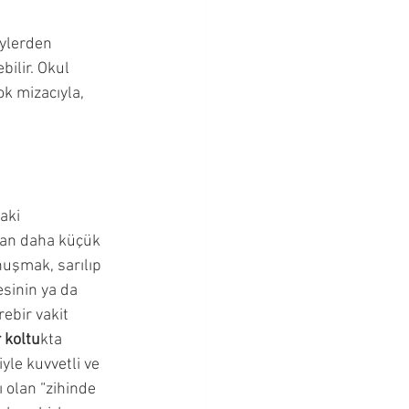
eylerden 
bilir. Okul 
k mizacıyla, 
aki 
ndan daha küçük 
uşmak, sarılıp 
esinin ya da 
ebir vakit 
 koltu
kta 
yle kuvvetli ve 
 olan “zihinde 