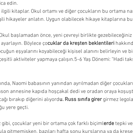
ca edin. 
 ilgili kitaplar. Okul ortamı ve diğer çocukların bu ortama n
lgili hikayeler anlatın. Uygun olabilecek hikaye kitaplarına b
 Okul başlamadan önce, yeni çevreyi birlikte gezebileceğiniz
ayarlayın. Böylece ço
cuklar da kreşten beklentileri
 hakkınd
cuğun eşyalarını koyabileceği kişisel alanını belirleyin ve bi
 çeşitli aktiviteler yapmaya çalışın.5-6 Yaş Dönemi: “Hadi tak
sında, Naomi babasının yanından ayrılmadan diğer çocukları 
 Jason annesine kapıda hoşçakal dedi ve oradan oraya koşu
ağı bırakıp diğerini alıyord
u. Russ sınıfa girer
 girmez legola
u yere geçti.
z gibi, çocuklar yeni bir ortama çok farklı biçiml
erde 
tepki ver
la gitmemişken, bazıları hafta sonu kurslarına ya da kreşe g