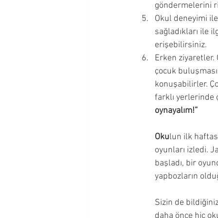
göndermelerini ri
Okul deneyimi ile
sağladıkları ile i
erişebilirsiniz. 
Erken ziyaretler.
çocuk buluşması 
konuşabilirler. Ço
farklı yerlerinde
oynayalım!”
Oku
lun ilk hafta
oyunları izledi.
başladı, bir oyunc
yapbozların olduğ
Sizin de bildiğini
daha önce hiç oku