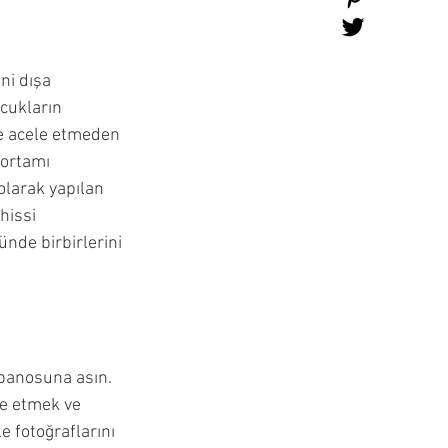
ni dışa 
cukların 
ve acele etmeden 
 ortamı 
olarak yapılan 
hissi 
nde birbirlerini 
 panosuna asın. 
re etmek ve 
 fotoğraflarını 