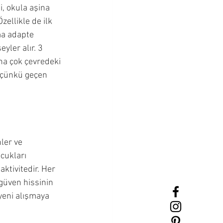
, okula aşina 
zellikle de ilk 
ma adapte 
yler alır. 3 
aha çok çevredeki 
r çünkü geçen 
ler ve 
cukları 
ktivitedir. Her 
güven hissinin 
 yeni alışmaya 