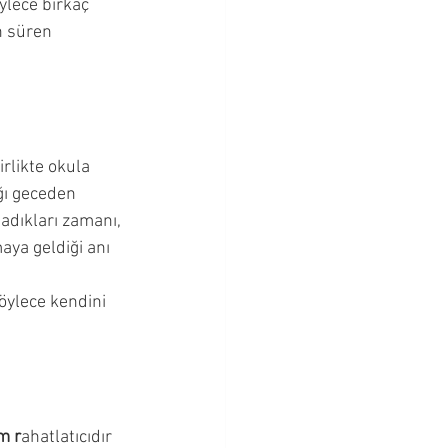
ylece birkaç 
n süren 
irlikte okula 
ğı geceden 
dıkları zamanı, 
ya geldiği anı 
öylece kendini 
m r
ahatlatıcıdır 