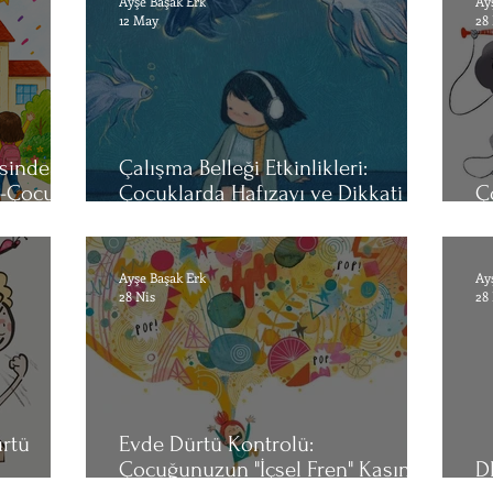
Ayşe Başak Erk
Ay
12 May
28
sinde
Çalışma Belleği Etkinlikleri:
 -Çocuk
Çocuklarda Hafızayı ve Dikkati
Ç
ehberi
Güçlendiren Eğlenceli Çalışmalar
D
Ayşe Başak Erk
Ay
28 Nis
28
rtü
Evde Dürtü Kontrolü:
Çocuğunuzun "İçsel Fren" Kasını
D