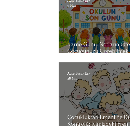
Ayşe Başak Erk
9 Haz
Karne Günü: Notların Öte
Çocuğunuzu Görebilmek
Gelişimi ve Ebeveynlik R
Ayşe Başak Erk
28 Nis
Çocukluktan Ergenliğe Dü
Kontrolü: İçimizdeki Fren