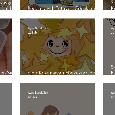
Kaygı ve
S
 Kaldığı
Beden Kaydı Tutuyor: Çocuklarda
K
Duygusal Regülasyonun Temelleri
R
Ayşe Başak Erk
Ay
24 Şub
20
8
en Sınıf
Sınır Koyamayan Ebeveyn: Çocuğa
B
Hayır Demek Neden Bu Kadar Zor?
G
Ayşe Başak Erk
Ay
20 Oca
20