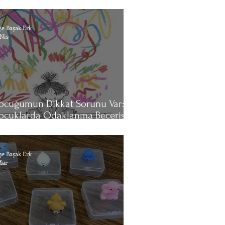
ğretmenler için Rehber
şe Başak Erk
 Nis
ocuğumun Dikkat Sorunu Var:
ocuklarda Odaklanma Becerisini
nlamak ve Desteklemek
şe Başak Erk
Mar