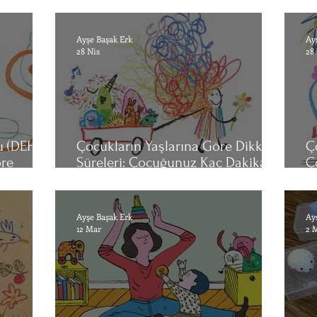
Güçlendirme Rehberi
Ö
Ayşe Başak Erk
Ay
28 Nis
28
u (DEHB):
Çocukların Yaşlarına Göre Dikkat
Ç
öre
Süreleri: Çocuğunuz Kaç Dakika
Ç
Odaklanabilir?
A
Ayşe Başak Erk
Ay
12 Mar
2 