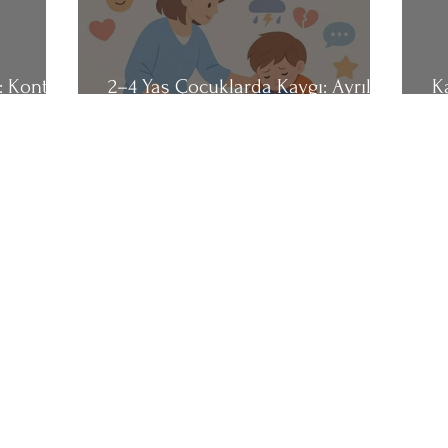
: Kontrol
2–4 Yaş Çocuklarda Kaygı: Ayrılma,
K
üşünceleri
Öfke ve Güvende Olma İhtiyacı
K