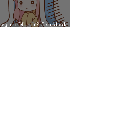
aygı mı Öfke mi? Çocuklarda
aygının Görünmeyen Yüzü