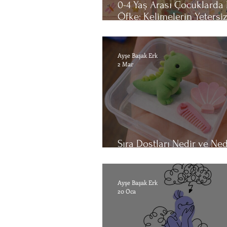
0-4 Yaş Arası Çocuklarda 
Öfke: Kelimelerin Yetersiz
Yerde Bedenin İfadesi
Ayşe Başak Erk
2 Mar
Sıra Dostları Nedir ve Ned
İçin Bu Kadar Etkili?
Ayşe Başak Erk
20 Oca