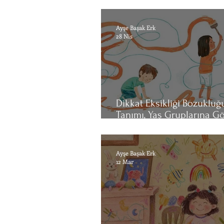
Mekanizmasını Anlamak
Ayşe Başak Erk
28 Nis
Dikkat Eksikliği Bozukluğ
Tanımı, Yaş Gruplarına G
Belirtileri ve Tedavi Yolları
Ayşe Başak Erk
12 Mar