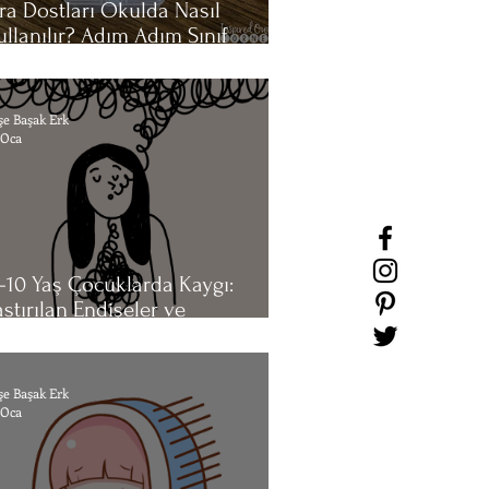
ıra Dostları Okulda Nasıl
ullanılır? Adım Adım Sınıf
ehberi
şe Başak Erk
 Oca
–10 Yaş Çocuklarda Kaygı:
astırılan Endişeler ve
örünmeyen Yük
şe Başak Erk
 Oca