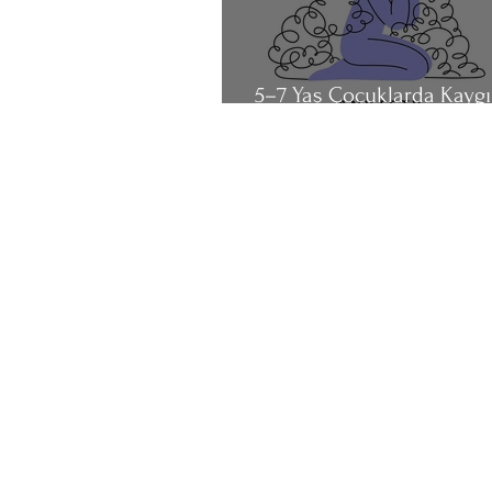
5–7 Yaş Çocuklarda Kaygı
İhtiyacı ve “Ya Olursa” D