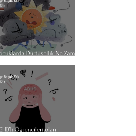
şe Başak Erk
 Nis
ocuklarda Dürtüsellik Ne Zaman
estek Almalı?
şe Başak Erk
 Nis
EHB’li Öğrencileri olan