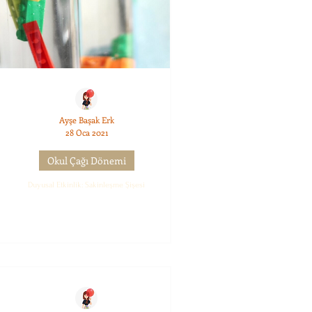
Ayşe Başak Erk
28 Oca 2021
Okul Çağı Dönemi
Duyusal Etkinlik: Sakinleşme Şişesi