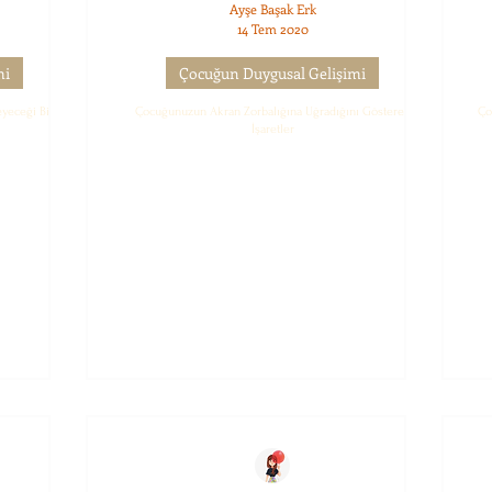
Ayşe Başak Erk
14 Tem 2020
mi
Çocuğun Duygusal Gelişimi
yeceği Bir
Çocuğunuzun Akran Zorbalığına Uğradığını Gösteren
Ço
İşaretler