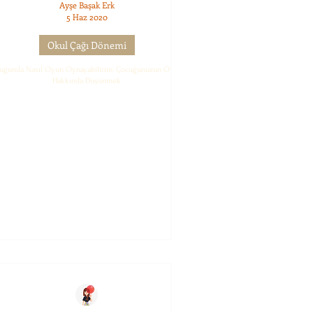
Ayşe Başak Erk
5 Haz 2020
Okul Çağı Dönemi
uğumla Nasıl Oyun Oynayabilirim: Çocuğunuzun Oyunu
Hakkında Düşünmek