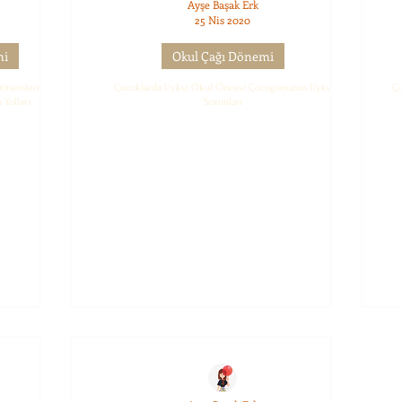
Ayşe Başak Erk
25 Nis 2020
mi
Okul Çağı Dönemi
Dönemlerinde
Çocuklarda Uyku: Okul Öncesi Çocuğunuzun Uyku
Ço
Yolları
Sorunları