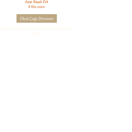
Ayşe Başak Erk
8 Nis 2020
Okul Çağı Dönemi
cukların İyi Beslenmesi: Yemek Seçen Çocuklar için 10
Öneri