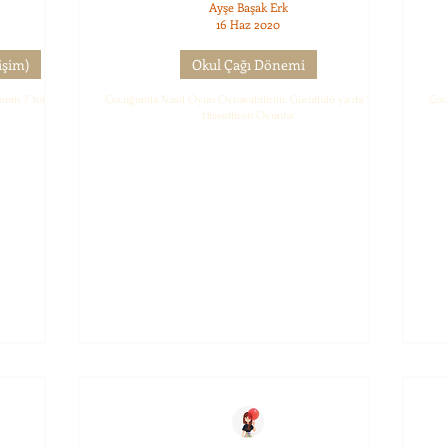
Ayşe Başak Erk
16 Haz 2020
işim)
Okul Çağı Dönemi
enin 7 Yolu
Çocuğumla Nasıl Oyun Oynayabilirim: Gürültülü ya da Yıkıcı
Çoc
Hissettiren Oyunlar