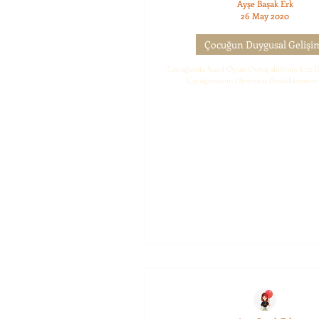
Ayşe Başak Erk
26 May 2020
Çocuğun Duygusal Gelişi
Çocuğumla Nasıl Oyun Oynayabilirim: Kriz 
Çocuğunuzun Oyununu Desteklemenin 